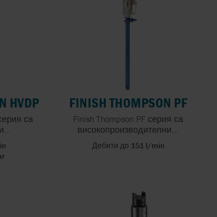
АНИ,
КЛЮЧЪТ
ВЕНИ
N HVDP
FINISH THOMPSON PF
серия са
Finish Thompson PF серия са
...
високопроизводителни...
in
Дебити до 151 l/min
ar