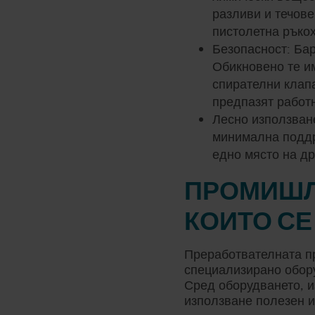
разливи и течове
пистолетна ръкох
Безопасност: Бар
Обикновено те и
спирателни клапа
предпазят работ
Лесно използване
минимална поддръ
едно място на др
ПРОМИШЛ
КОИТО СЕ
Преработвателната п
специализирано обор
Сред оборудването, и
използване полезен и