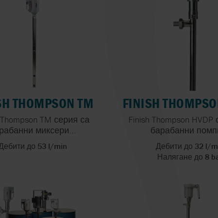
ПОМПИ ЗА ХР
НАПИТКИ И
СПЕЦИФИЧНИ
ФАРМАЦИЯ
С
ТЕХНОЛОГИЧНИ
ПРИЛОЖЕНИЯ
ПРЕЦИЗНОТО
ДОЗИРАНЕ: 
КЪМ ВИСОКИ
ПРОИЗВОДСТ
СТАНДАРТИ
SH THOMPSON TM
FINISH THOMPSO
h Thompson TM серия са
Finish Thompson HVDP 
рабанни миксери...
барабанни помпи
Дебити до 53 l/min
Дебити до 32 l/m
Налягане до 8 b