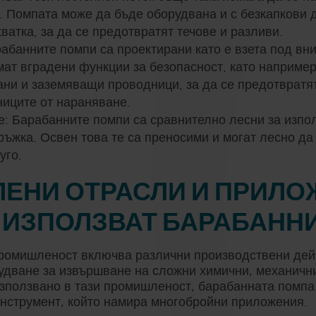
. Помпата може да бъде оборудвана и с безкапкови 
ватка, за да се предотвратят течове и разливи.
абанните помпи са проектирани като е взета под вн
мат вградени функции за безопасност, като наприме
ни и заземяващи проводници, за да се предотвратят
ниците от нараняване.
: Барабанните помпи са сравнително лесни за изпол
жка. Освен това те са преносими и могат лесно да 
уго.
ЕНИ ОТРАСЛИ И ПРИЛОЖ
 ИЗПОЛЗВАТ БАРАБАНН
ромишленост включва различни производствени дейн
удване за извършване на сложни химични, механични
зползвано в тази промишленост, барабанната помпа 
нструмент, който намира многобройни приложения.