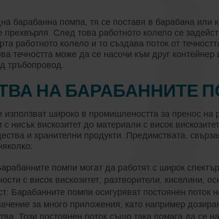
дна барабанна помпа, тя се поставя в барабана или 
се прехвърля. След това работното колело се задейс
рта работното колело и то създава поток от течност
ова течността може да се насочи към друг контейнер
ид тръбопровод.
ТВА НА БАРАБАННИТЕ 
 използват широко в промишлеността за пренос на 
и с нисък вискозитет до материали с висок вискозите
ества и хранителни продукти. Предимствата, свърза
няколко:
арабанните помпи могат да работят с широк спектър
ости с висок вискозитет, разтворители, киселини, ос
: Барабанните помпи осигуряват постоянен поток на
начение за много приложения, като например дозира
ва. Този постоянен поток също така помага да се н