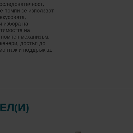
АЖБА
оследователност,
Т В
е помпи се използват
ЛОГ
Т
вкусовата,
ВО
и избора на
 НА
тимостта на
СТИ
т помпен механизъм.
ERS
женери, достъп до
монтаж и поддръжка.
RRY-
4255
X FLOW
ВО НА
 2858
ЕЛ(И)
Е НА
И