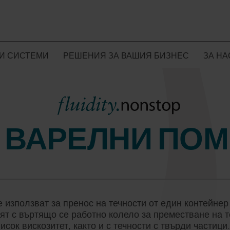
И СИСТЕМИ
РЕШЕНИЯ ЗА ВАШИЯ БИЗНЕС
ЗА НА
 ЗА
НОВИ
ПОМПИ
СТРОИТЕЛСТВО
РЕЗЕРВНИ
НЕФТОХИМ
ВАНЕ НА ВОДА
ИНДУСТРИ
МИСИ
ЦЕНН
ПОЧИСТВАНЕ НА
ЦЕЛУЛОЗНО-
ТОПЛООБ
ОТКРИТИ
ХАРТИЕНА
ПРОИЗВОД
FLUID
ВАРЕЛНИ ПО
ПОМЕЩЕНИЯ
ИНДУСТРИЯ
ЕЛЕКТРОЕ
УСТО
МИННА ИНДУСТРИЯ
ПОМПИ ЗА
JABSCO
ЕНЕРГИЙНИ
REALAX –
ОБУЧЕНИЕ
СТРУ
ПРЕЧИСТВ
Е
КОНСУЛТАНТСКИ
ПЕРИСТАЛТИ
КАРИ
ВОДА
УСЛУГИ
ФАРМАЦЕВТИЧНА
ПОМПИ
LIGHTNIN ОТ SPX FLOW
ДОГОВОРИ
ИНДУСТРИЯ
ЗАЩО
 използват за пренос на течности от един контейнер
ЛАКОВО-
БИСК
ЛОГИСТИКА
SANDPIPER ОТ
MASTERFLEX –
AXFLOW И КРЪ
ят с въртящо се работно колело за преместване на т
БОЯДЖИЙ
ХИМИЧЕСКА
RUPP, INC.
ПЕРИСТАЛТИЧНИ
ИКОНОМИКА
ОБЩИ
висок вискозитет, както и с течности с твърди частиц
ИНДУСТРИ
ИНДУСТРИЯ