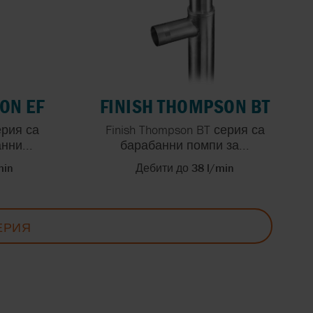
ON EF
FINISH THOMPSON BT
ерия са
Finish Thompson BT серия са
нни...
барабанни помпи за...
min
Дебити до 38 l/min
ЕРИЯ