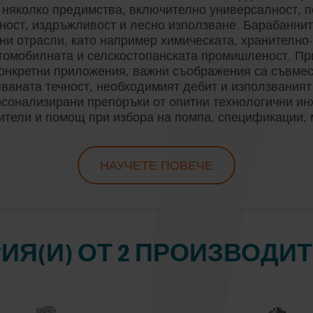
ПОМПИ
ОСИГУРЯВАНЕ НА
ПРОД
 няколко предимства, включително универсалност, п
КАЧЕСТВО
SUNDYNE
УСТОЙЧИВОС
ност, издръжливост и лесно използване. Барабаннит
КАТА
ТРАНСПОР
ИЗСЛЕДВАНЕ И
MICROPUMP ОТ IDEX
ХИГИЕННОТО
и отрасли, като например химическата, хранително-
РАЗВИТИЕ
НА
ИНЖЕНЕРИНГ НА
SUNFLO
ПРОИЗВОДСТ
томобилната и селскостопанската промишленост. Пр
ОБРАБОТКА
И
СИСТЕМИ
конкретни приложения, важни съображения са съвмес
NOV MONO™ –
ПОВЪРХНО
ваната течност, необходимият дебит и използвания
ЕКСЦЕНТЪР-
SYSTEM CLEAN
рсонализирани препоръки от опитни технологични ин
ШНЕКОВИ ПОМПИ И
ители и помощ при избора на помпа, спецификации, 
ДРОБИЛКИ
VIKING
OBL ОТ IDEX
WAUKESHA CHE
НАУЧЕТЕ ПОВЕЧЕ
НИСКОВИСКОЗНИ
ПРИМЕРИ ЗА
CE МАРКИРОВКА
ПОМПИ ЗА
ПОМПЕНИ
EN 733 И DIN 2
BURRELL ОТ SP
УРНИ
ФЛУИДИ
УСПЕШНО
ПРОИЗВОДСТ
СИСТЕМИ ОТ
OVATIO
ПРИЛОЖЕНИЕ
ТОРОВЕ
AXFLOW
EC 1935/2004
FDA
WEMCO
ДОЗИРАНЕ И
POMPETRAVAINI
ИЗМЕРВАНЕ
РЕШЕНИЯ ЗА
EHEDG
ISO 5199 И ISO
РИЯ(И) ОТ 2 ПРОИЗВОДИТ
ZENITH
ПРЕЧИСТВАН
PULSAFEEDER ОТ IDEX
ВОДА
ПОМПИ ЗА
АБРАЗИВНИ
ТЕЧНОСТИ
ХИГИЕНИЧН