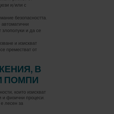
дюзи и/или с
имание безопасността.
р автоматични
 злополуки и да се
зване и изискват
се преместват от
ЕНИЯ, В
И ПОМПИ
ости, които изискват
 и физични процеси.
е лесен за