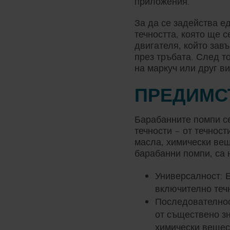
приложения.
За да се задейства е
течността, която ще 
двигателя, който завъ
през тръбата. След т
на маркуч или друг в
ПРЕДИМС
Барабанните помпи се
течности – от течност
масла, химически вещ
барабанни помпи, са 
Универсалност: Б
включително течн
Последователност
от съществено з
химически вещест