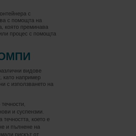
контейнера с
тва с помощта на
та, която преминава
 или процес с помощта
ПОМПИ
различни видове
т, като например
ни с използването на
 течности,
нови и суспензии.
 течността, което е
не и пълнене на
амали рискът от