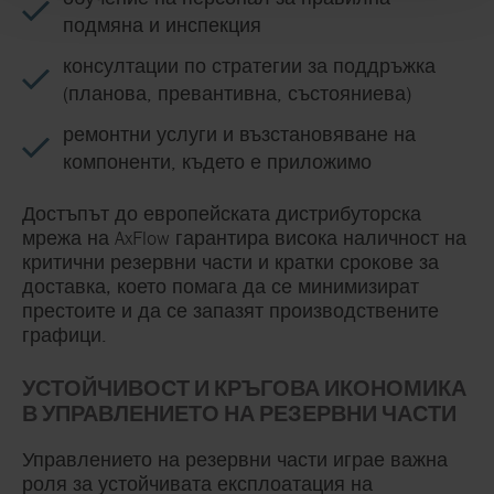
подмяна и инспекция
консултации по стратегии за поддръжка
(планова, превантивна, състояниева)
ремонтни услуги и възстановяване на
компоненти, където е приложимо
Достъпът до европейската дистрибуторска
мрежа на AxFlow гарантира висока наличност на
критични резервни части и кратки срокове за
доставка, което помага да се минимизират
престоите и да се запазят производствените
графици.
УСТОЙЧИВОСТ И КРЪГОВА ИКОНОМИКА
В УПРАВЛЕНИЕТО НА РЕЗЕРВНИ ЧАСТИ
Управлението на резервни части играе важна
роля за устойчивата експлоатация на