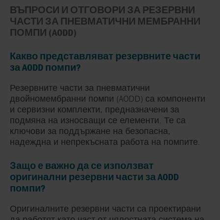
ВЪПРОСИ И ОТГОВОРИ ЗА РЕЗЕРВНИ
ЧАСТИ ЗА ПНЕВМАТИЧНИ МЕМБРАННИ
ПОМПИ (AODD)
Какво представляват резервните части
за AODD помпи?
Резервните части за пневматични
двойномембранни помпи (AODD) са компоненти
и сервизни комплекти, предназначени за
подмяна на износващи се елементи. Те са
ключови за поддържане на безопасна,
надеждна и непрекъсната работа на помпите.
Защо е важно да се използват
оригинални резервни части за AODD
помпи?
Оригиналните резервни части са проектирани
да работят като част от цялостната система на