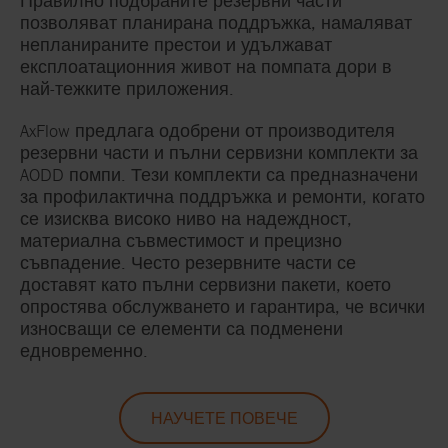
Правилно подбраните резервни части
позволяват планирана поддръжка, намаляват
непланираните престои и удължават
експлоатационния живот на помпата дори в
най-тежките приложения.
AxFlow предлага одобрени от производителя
резервни части и пълни сервизни комплекти за
AODD помпи. Тези комплекти са предназначени
за профилактична поддръжка и ремонти, когато
се изисква високо ниво на надеждност,
материална съвместимост и прецизно
съвпадение. Често резервните части се
доставят като пълни сервизни пакети, което
опростява обслужването и гарантира, че всички
износващи се елементи са подменени
едновременно.
НАУЧЕТЕ ПОВЕЧЕ