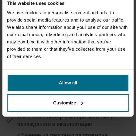
AxFlow Bulgaria подпомага клиентите през целия
This website uses cookies
жизнен цикъл на резервните части – от
We use cookies to personalise content and ads, to
идентификация и подбор до доставка и
provide social media features and to analyse our traffic.
монтажна поддръжка. Нашите специалисти
We also share information about your use of our site with
извършват проверки на съвместимост,
our social media, advertising and analytics partners who
консултират относно избор на материали и
may combine it with other information that you’ve
оценяват пригодността на компонентите за
provided to them or that they’ve collected from your use
конкретните работни условия.
of their services.
Услугите на AxFlow Bulgaria включват:
точна идентификация на резервни части по
Allow all
модел и сериен номер
доставка на оригинални части и комплекти
Customize
за сервизиране
техническа поддръжка при монтажа и
въвеждането в експлоатация
обучение на персонал за правилна