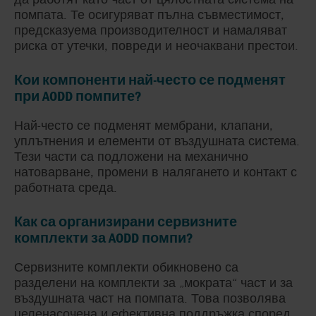
помпата. Те осигуряват пълна съвместимост,
предсказуема производителност и намаляват
риска от утечки, повреди и неочаквани престои.
Кои компоненти най-често се подменят
при AODD помпите?
Най-често се подменят мембрани, клапани,
уплътнения и елементи от въздушната система.
Тези части са подложени на механично
натоварване, промени в налягането и контакт с
работната среда.
Как са организирани сервизните
комплекти за AODD помпи?
Сервизните комплекти обикновено са
разделени на комплекти за „мократа“ част и за
въздушната част на помпата. Това позволява
целенасочена и ефективна поддръжка според