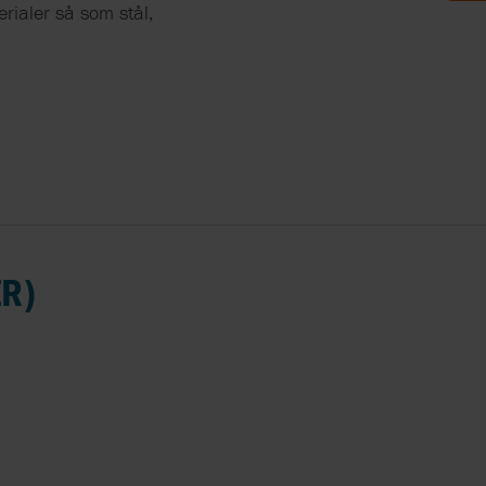
 FLOW
erialer så som stål,
GARDNER
 WARREN
TEMS
ER)
ERS
NC.