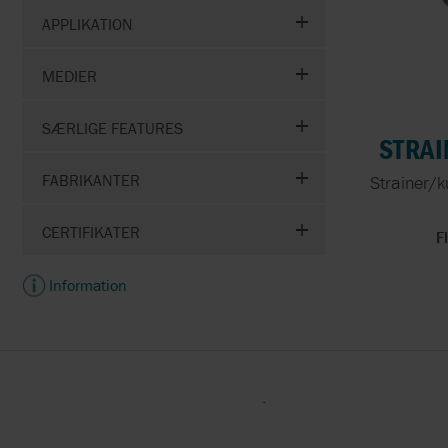
FLUID-O-TECH
APPLIKATION
FLUX
MEDIER
GRAVER TECHNOLOGIE
SÆRLIGE FEATURES
STRAI
FABRIKANTER
Strainer/k
CERTIFIKATER
F
Information
.