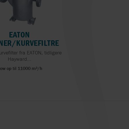
WEIR
ODIS
WEPUKO PAHN
EATON
S
NER/KURVEFILTRE
urvefilter fra EATON, tidligere
Hayward...
low op til 11000 m³/h