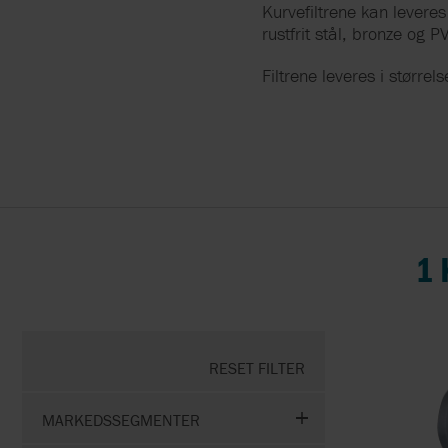
ATLAS COPCO
Kurvefiltrene kan levere
rustfrit stål, bronze og
AZUD
Filtrene leveres i størrel
BRAN+LUEBBE BY
SPXFLOW
CHAMPION BY GARDNE
DENVER
DIEMME
1 
EATON FILTRATION
EDWARDS
RESET FILTER
ELMO RIETSCHLE BY
MARKEDSSEGMENTER
GARDNER DENVER