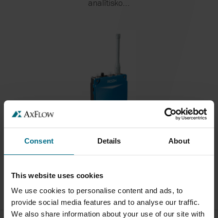
analītisko...
RONDS RH560 BEZVADU DATU KOLEKTORS
Consent
Details
About
Daudzveidīgas datu pārraides iespējas datu
nosūtīšanai...
This website uses cookies
We use cookies to personalise content and ads, to
provide social media features and to analyse our traffic.
We also share information about your use of our site with