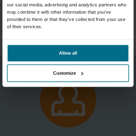
our social media, advertising and analytics partners who
Integrēts bezvadu un temperatūras sensors, kas
may combine it with other information that you’ve
vienlaikus saņem ātruma, paātrinājuma, pārvietojuma
provided to them or that they’ve collected from your use
un temperatūras signālus. Vibrācijas signālu
of their services.
programmatūrā var attēlot kā spektru vai signāla
formu.
Allow all
Customize