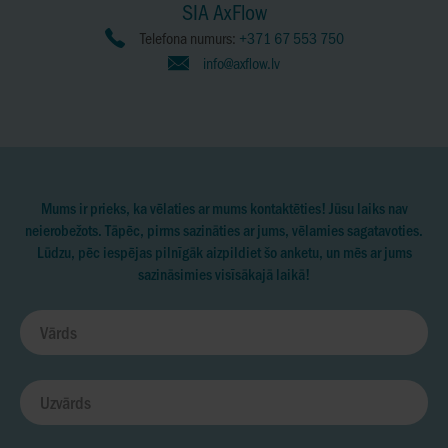
SIA AxFlow
Telefona numurs:
+371 67 553 750
info@axflow.lv
Mums ir prieks, ka vēlaties ar mums kontaktēties! Jūsu laiks nav
neierobežots. Tāpēc, pirms sazināties ar jums, vēlamies sagatavoties.
Lūdzu, pēc iespējas pilnīgāk aizpildiet šo anketu, un mēs ar jums
sazināsimies visīsākajā laikā!