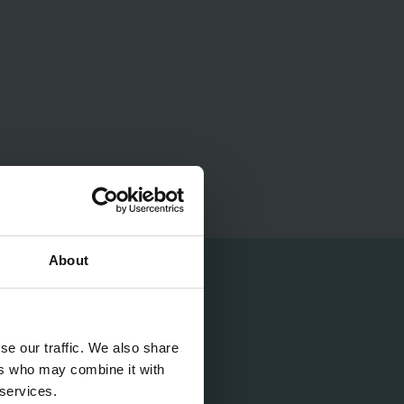
NC.
RRY-
 FLOW
About
zināties ar jums, vēlamies
es visīsākajā laikā!
se our traffic. We also share
ers who may combine it with
 services.