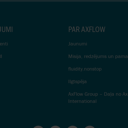
JUMI
PAR AXFLOW
enti
Jaunumi
I
Misija, redzējums un pama
fluidity.nonstop
Ilgtspēja
AxFlow Group – Daļa no Ax
International