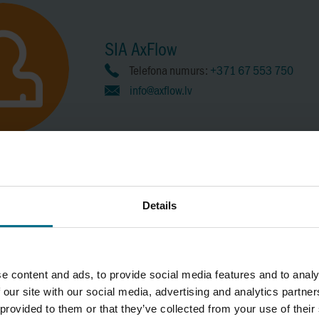
QUADAX
VIKING PUMP, I
REALAX
SIA AxFlow
WAUKESHA CHE
BURRELL / SPX
Telefona numurs:
+371 67 553 750
RONDS
info@axflow.lv
YAMADA
Details
es ar mums kontaktēties! Jūsu laiks nav neierobežots. Tāpēc, pirms sa
, pēc iespējas pilnīgāk aizpildiet šo anketu, un mēs ar jums sazināsimi
e content and ads, to provide social media features and to analy
 our site with our social media, advertising and analytics partn
 provided to them or that they’ve collected from your use of their