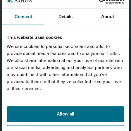
Telefona numurs:
+371 67 553 750
info@axflow.lv
Consent
Details
About
This website uses cookies
We use cookies to personalise content and ads, to
provide social media features and to analyse our traffic.
Mums ir prieks, ka vēlaties ar mums kontaktēties! Jūsu laiks nav
We also share information about your use of our site with
neierobežots. Tāpēc, pirms sazināties ar jums, vēlamies sagatavoties.
our social media, advertising and analytics partners who
Lūdzu, pēc iespējas pilnīgāk aizpildiet šo anketu, un mēs ar jums
sazināsimies visīsākajā laikā!
may combine it with other information that you’ve
provided to them or that they’ve collected from your use
of their services.
Allow all