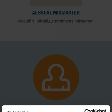
AESSEAL MIXMASTER
Modulāru blīvslēgu sortiments mikseriem.
SIA AxFlow