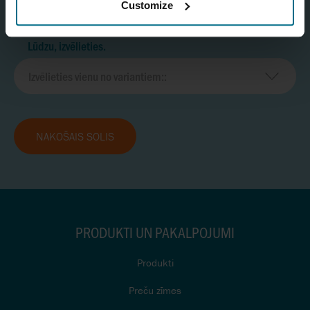
Customize
Lūdzu, izvēlieties.
NĀKOŠAIS SOLIS
PRODUKTI UN PAKALPOJUMI
Produkti
Preču zīmes