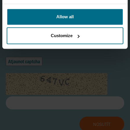
Allow all
Piekrītu, ka informācija tiek saglabāta AxFlow CRM datu
bāzē
Privātuma politika
Customize
Jā
Atjaunot captcha