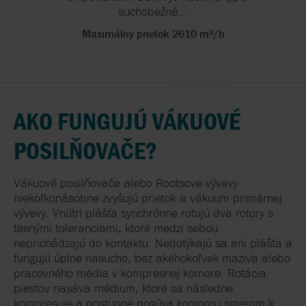
suchobežné...
Maximálny prietok 2610 m³/h
AKO FUNGUJÚ VÁKUOVÉ
POSILŇOVAČE?
Vákuové posilňovače alebo Rootsove vývevy
niekoľkonásobne zvyšujú prietok a vákuum primárnej
vývevy. Vnútri plášťa synchrónne rotujú dva rotory s
tesnými toleranciami, ktoré medzi sebou
neprichádzajú do kontaktu. Nedotýkajú sa ani plášťa a
fungujú úplne nasucho, bez akéhokoľvek maziva alebo
pracovného média v kompresnej komore. Rotácia
piestov nasáva médium, ktoré sa následne
kompresuje a postupne posúva komorou smerom k