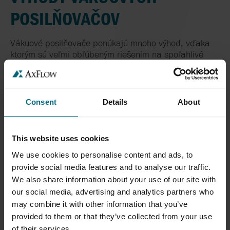
POSILŇOVAČOV
Vákuové posilňovače ponúkajú mnoho výhod, vďaka
ktorým sú veľmi obľúbeným riešením na spoľahlivé
zvyšovanie prietoku a vákua. Preskúmajte ich hlavné
výhody:
Vysoká efektivita:
Vákuové boostery zásadne
Consent
Details
About
zvyšujú efektivitu niekoľkonásobným navýšením
prietoku a vákua primárnej vývevy alebo
viacerých vývev.
This website uses cookies
Flexibilita:
Boostery ponúkajú možnosť
We use cookies to personalise content and ads, to
prevádzky s viacerými vývevami súčasne,
provide social media features and to analyse our traffic.
možno ich tiež pripojiť k viacerým typom vývev;
We also share information about your use of our site with
spoločne so
skrutkovými vývevami
ponúkajú
our social media, advertising and analytics partners who
najvyššiu účinnosť z našej ponuky.
may combine it with other information that you’ve
Energetická úspora:
Vákuové boostery
provided to them or that they’ve collected from your use
umožňujú dosiahnutie požadovaného vákua a
of their services.