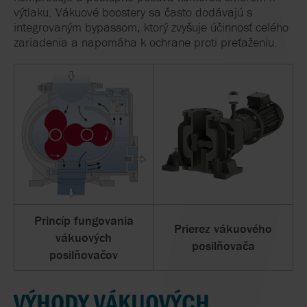
výtlaku. Vákuové boostery sa často dodávajú s
integrovaným bypassom, ktorý zvyšuje účinnosť celého
zariadenia a napomáha k ochrane proti preťaženiu.
Princíp fungovania
Prierez vákuového
vákuových
posilňovača
posilňovačov
VÝHODY VÁKUOVÝCH