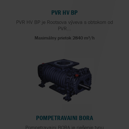
PVR HV BP
PVR HV BP je Rootsova výveva s obtokom od
PVR...
Maximálny prietok 2840 m³/h
POMPETRAVAINI BORA
Pompetravaini BORA je riešenie typu