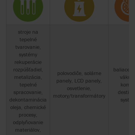
stroje na
tepelné
tvarovanie,
systémy
rekuperácie
rozpúšťadiel,
baliace st
polovodiče, solárne
metalizácia,
vákuo
panely, LCD panely,
tepelné
komor
osvetlenie,
spracovanie,
destila
motory/transformátory
dekontaminácia
systé
oleja, chemické
procesy,
odplyňovanie
materiálov,