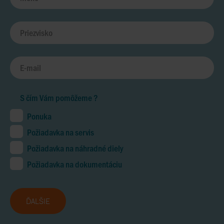
S čím Vám pomôžeme ?
Ponuka
Požiadavka na servis
Požiadavka na náhradné diely
Požiadavka na dokumentáciu
ĎALŠIE