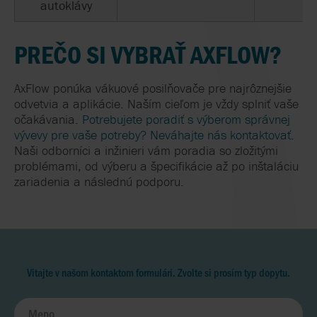
autoklávy
PREČO SI VYBRAŤ AXFLOW?
AxFlow ponúka vákuové posilňovače pre najrôznejšie
odvetvia a aplikácie. Naším cieľom je vždy splniť vaše
očakávania.
Potrebujete poradiť s výberom správnej
vývevy pre vaše potreby? Neváhajte nás kontaktovať.
Naši odborníci a inžinieri vám poradia so zložitými
problémami, od výberu a špecifikácie až po inštaláciu
zariadenia a následnú podporu.
Vitajte v našom kontaktom formulári. Zvolte si prosím typ dopytu.