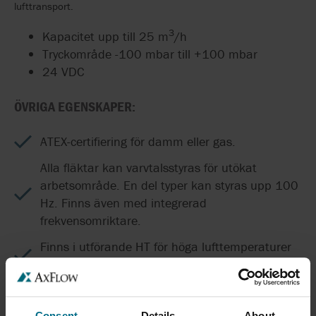
lufttransport.
3
Kapacitet upp till 25 m
/h
Tryckområde -100 mbar till +100 mbar
24 VDC
ÖVRIGA EGENSKAPER:
ATEX-certifiering för damm eller gas.
Alla fläktar kan varvtalsstyras för utökat
arbetsområde. En del typer kan styras upp 100
Hz. Finns även med integrerad
frekvensomriktare.
Finns i utförande HT för höga lufttemperaturer
upp till 200°C.
För ökad kemisk beständighet och högre
mekanisk slitstyrka så kan fläktarna levereras
Consent
Details
About