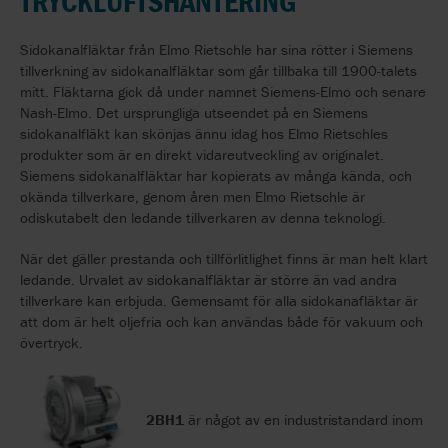
TRYCKLUFTSHANTERING
Sidokanalfläktar från Elmo Rietschle har sina rötter i Siemens
tillverkning av sidokanalfläktar som går tillbaka till 1900-talets
mitt. Fläktarna gick då under namnet Siemens-Elmo och senare
Nash-Elmo. Det ursprungliga utseendet på en Siemens
sidokanalfläkt kan skönjas ännu idag hos Elmo Rietschles
produkter som är en direkt vidareutveckling av originalet.
Siemens sidokanalfläktar har kopierats av många kända, och
okända tillverkare, genom åren men Elmo Rietschle är
odiskutabelt den ledande tillverkaren av denna teknologi.
När det gäller prestanda och tillförlitlighet finns är man helt klart
ledande. Urvalet av sidokanalfläktar är större än vad andra
tillverkare kan erbjuda. Gemensamt för alla sidokanafläktar är
att dom är helt oljefria och kan användas både för vakuum och
övertryck.
2BH1
är något av en industristandard inom