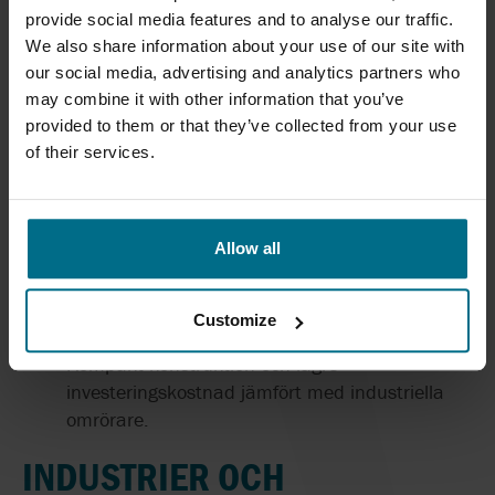
repeterbarhet är kritiska faktorer.
provide social media features and to analyse our traffic.
Anpassningsbar konstruktion
We also share information about your use of our site with
Möjlighet att välja rätt omrörningsverktyg,
our social media, advertising and analytics partners who
varvtal och processtid beroende på applikation.
may combine it with other information that you’ve
Mångsidighet
provided to them or that they’ve collected from your use
Kan användas för blandning, emulgering,
of their services.
dispergering och upplösning i många olika
processer.
Användarvänlighet
Allow all
Intuitiva reglage och enkel hantering gör
utrustningen tillgänglig för både tekniker och
forskare.
Customize
Kostnadseffektiv lösning
Kompakt konstruktion och lägre
investeringskostnad jämfört med industriella
omrörare.
INDUSTRIER OCH