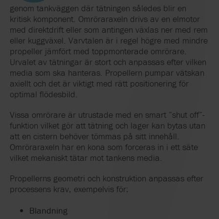
genom tankväggen där tätningen således blir en
kritisk komponent. Omröraraxeln drivs av en elmotor
med direktdrift eller som antingen växlas ner med rem
eller kuggväxel. Varvtalen är i regel högre med mindre
propeller jämfört med toppmonterade omrörare.
Urvalet av tätningar är stort och anpassas efter vilken
media som ska hanteras. Propellern pumpar vätskan
axiellt och det är viktigt med rätt positionering för
optimal flödesbild.
Vissa omrörare är utrustade med en smart ”shut off”-
funktion vilket gör att tätning och lager kan bytas utan
att en cistern behöver tömmas på sitt innehåll.
Omröraraxeln har en kona som forceras in i ett säte
vilket mekaniskt tätar mot tankens media.
Propellerns geometri och konstruktion anpassas efter
processens krav, exempelvis för:
Blandning