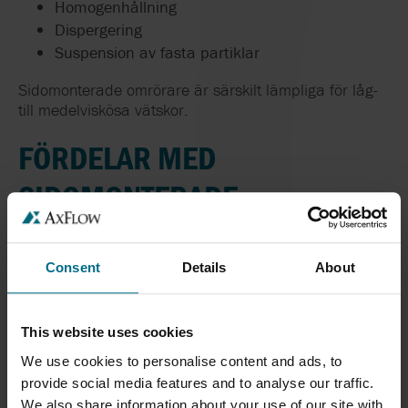
Homogenhållning
Dispergering
Suspension av fasta partiklar
Sidomonterade omrörare är särskilt lämpliga för låg-
till medelviskösa vätskor.
FÖRDELAR MED
SIDOMONTERADE
OMRÖRARE
Consent
Details
About
Sidomonterade omrörare erbjuder flera tekniska och
ekonomiska fördelar:
This website uses cookies
Effektiv blandning
Säker homogenisering av stora vätskevolymer
We use cookies to personalise content and ads, to
ger stabil produktkvalitet och kortare
provide social media features and to analyse our traffic.
We also share information about your use of our site with
processtider.