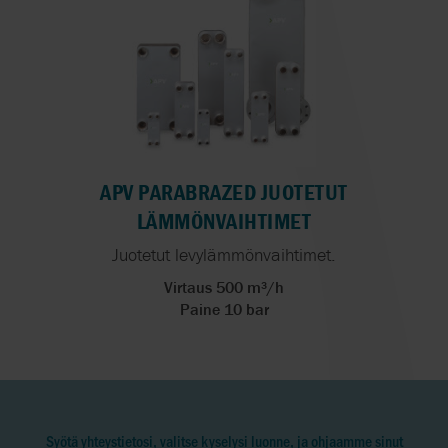
APV PARABRAZED JUOTETUT
LÄMMÖNVAIHTIMET
Juotetut levylämmönvaihtimet.
Virtaus 500 m³/h
Paine 10 bar
Syötä yhteystietosi, valitse kyselysi luonne, ja ohjaamme sinut