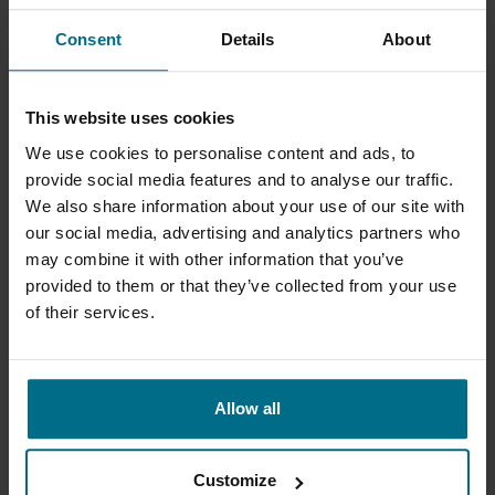
Consent
Details
About
Lisätietoja
This website uses cookies
We use cookies to personalise content and ads, to
provide social media features and to analyse our traffic.
We also share information about your use of our site with
our social media, advertising and analytics partners who
may combine it with other information that you’ve
provided to them or that they’ve collected from your use
of their services.
APV PARAFLOW TIIVISTEELLISET
LÄMMÖNVAIHTIMET
Allow all
Tiivisteellinen levylämmönvaihdin
Virtaus 500 m³/h
Customize
Paine 35 bar