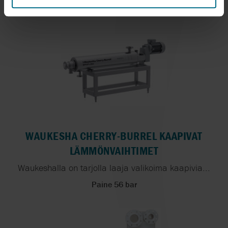
WAUKESHA CHERRY-BURREL KAAPIVAT
LÄMMÖNVAIHTIMET
Waukeshalla on tarjolla laaja valikoima kaapivia...
Paine 56 bar