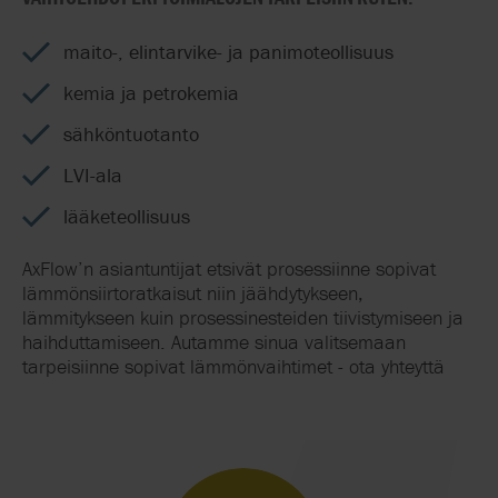
maito-, elintarvike- ja panimoteollisuus
kemia ja petrokemia
sähköntuotanto
LVI-ala
lääketeollisuus
AxFlow’n asiantuntijat etsivät prosessiinne sopivat
lämmönsiirtoratkaisut niin jäähdytykseen,
lämmitykseen kuin prosessinesteiden tiivistymiseen ja
haihduttamiseen. Autamme sinua valitsemaan
tarpeisiinne sopivat lämmönvaihtimet - ota yhteyttä