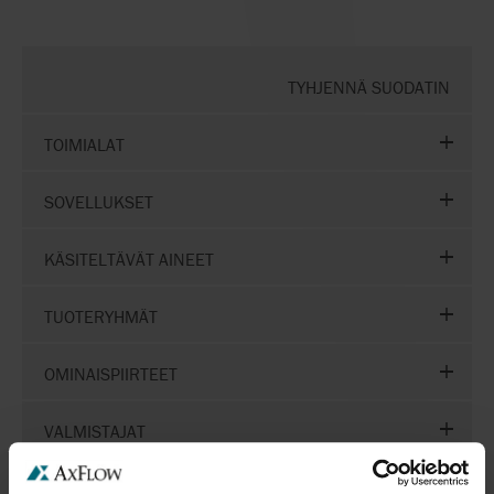
TYHJENNÄ SUODATIN
TOIMIALAT
SOVELLUKSET
KÄSITELTÄVÄT AINEET
TUOTERYHMÄT
OMINAISPIIRTEET
VALMISTAJAT
STANDARDIT