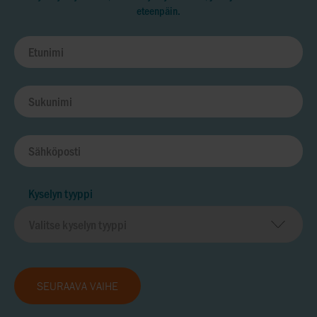
eteenpäin.
Kyselyn tyyppi
SEURAAVA VAIHE