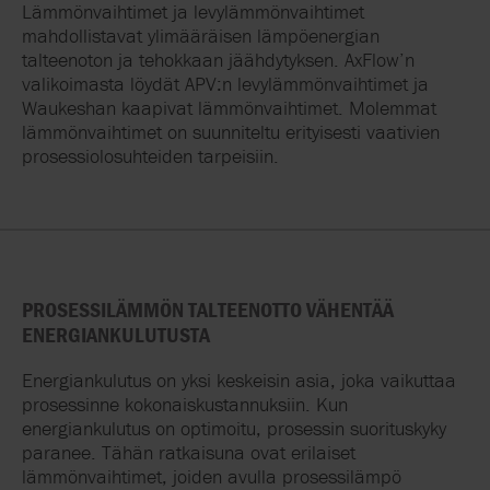
Lämmönvaihtimet ja levylämmönvaihtimet
mahdollistavat ylimääräisen lämpöenergian
talteenoton ja tehokkaan jäähdytyksen. AxFlow’n
valikoimasta löydät APV:n levylämmönvaihtimet ja
Waukeshan kaapivat lämmönvaihtimet. Molemmat
lämmönvaihtimet on suunniteltu erityisesti vaativien
prosessiolosuhteiden tarpeisiin.
PROSESSILÄMMÖN TALTEENOTTO VÄHENTÄÄ
ENERGIANKULUTUSTA
Energiankulutus on yksi keskeisin asia, joka vaikuttaa
prosessinne kokonaiskustannuksiin. Kun
energiankulutus on optimoitu, prosessin suorituskyky
paranee. Tähän ratkaisuna ovat erilaiset
lämmönvaihtimet, joiden avulla prosessilämpö