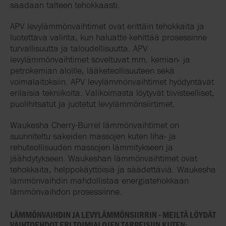
saadaan talteen tehokkaasti.
APV levylämmönvaihtimet ovat erittäin tehokkaita ja
luotettava valinta, kun haluatte kehittää prosessinne
turvallisuutta ja taloudellisuutta. APV
levylämmönvaihtimet soveltuvat mm. kemian- ja
petrokemian aloille, lääketeollisuuteen sekä
voimalaitoksiin. APV levylämmönvaihtimet hyödyntävät
erilaisia tekniikoita. Valikoimasta löytyvät tiivisteelliset,
puolihitsatut ja juotetut levylämmönsiirtimet.
Waukesha Cherry-Burrel lämmönvaihtimet on
suunniteltu sakeiden massojen kuten liha- ja
rehuteollisuuden massojen lämmitykseen ja
jäähdytykseen. Waukeshan lämmönvaihtimet ovat
tehokkaita, helppokäyttöisiä ja säädettäviä. Waukesha
lämmönvaihdin mahdollistaa energiatehokkaan
lämmönvaihdon prosessiinne.
LÄMMÖNVAIHDIN JA LEVYLÄMMÖNSIIRRIN - MEILTÄ LÖYDÄT
VAIHTOEHDOT ERI TOIMIALOJEN TARPEISIIN KUTEN: