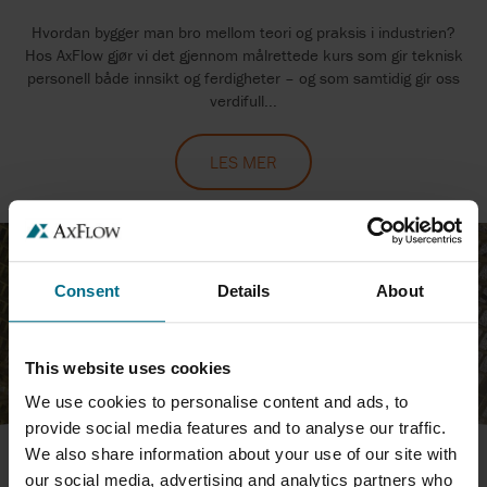
Hvordan bygger man bro mellom teori og praksis i industrien?
Hos AxFlow gjør vi det gjennom målrettede kurs som gir teknisk
personell både innsikt og ferdigheter – og som samtidig gir oss
verdifull...
LES MER
Consent
Details
About
This website uses cookies
We use cookies to personalise content and ads, to
provide social media features and to analyse our traffic.
We also share information about your use of our site with
our social media, advertising and analytics partners who