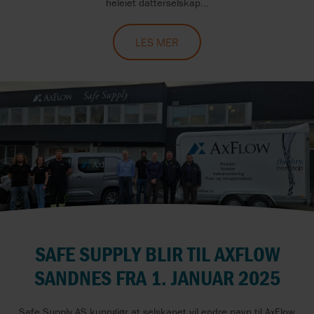
heleiet datterselskap...
LES MER
SAFE SUPPLY BLIR TIL AXFLOW
SANDNES FRA 1. JANUAR 2025
Safe Supply AS kunngjør at selskapet vil endre navn til AxFlow