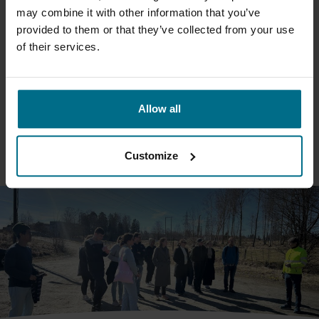
EKSPRESSREHABILITERING AV
may combine it with other information that you’ve
PUMPESTASJON
provided to them or that they’ve collected from your use
of their services.
AxFlows dyktige serviceavdeling tar ulike oppdrag både på vårt
verksted i Lilleakerveien eller ute i felt hos kundene våre. Vi har
fulgt to av serviceguttene en dag på jobb. Akkurat denne
dagen...
Allow all
LES MER
Customize