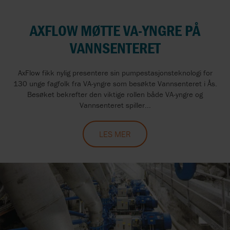
AXFLOW MØTTE VA-YNGRE PÅ
VANNSENTERET
AxFlow fikk nylig presentere sin pumpestasjonsteknologi for
130 unge fagfolk fra VA-yngre som besøkte Vannsenteret i Ås.
Besøket bekrefter den viktige rollen både VA-yngre og
Vannsenteret spiller...
LES MER