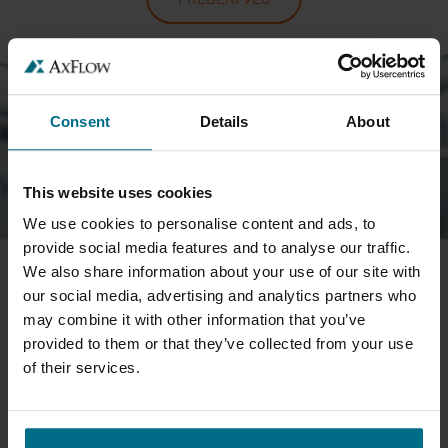
Consent
Details
About
This website uses cookies
We use cookies to personalise content and ads, to
provide social media features and to analyse our traffic.
We also share information about your use of our site with
EVOLUTION X - NOVE MEMBRANSKE
our social media, advertising and analytics partners who
may combine it with other information that you’ve
ČRPALKE S POGONOM NA STISNJEN
provided to them or that they’ve collected from your use
ZRAK SANDPIPER
of their services.
Učinkovitejše, zmogljivejše, enostavnejše za vzdrževanje: model
EvolutionX postavlja nove standarde na področju zmogljivosti in