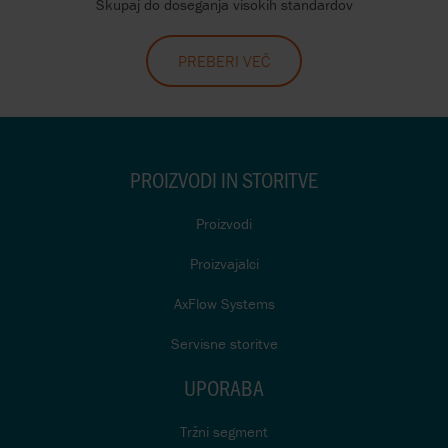
Skupaj do doseganja visokih standardov
PREBERI VEČ
PROIZVODI IN STORITVE
Proizvodi
Proizvajalci
AxFlow Systems
Servisne storitve
UPORABA
Tržni segment