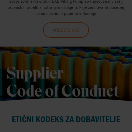
Serije zobniških črpalk BXB Viking Pump so najnovejše v seriji
zobniških črpalk z notranjim ozobjem, ki je zasnovana posebej
za celulozno in papirno industrijo
PREBERI VEČ
ETIČNI KODEKS ZA DOBAVITELJE