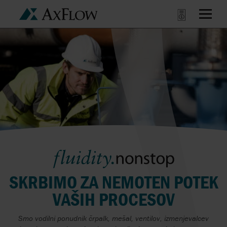
SKRBIMO ZA NEMOTEN POTEK
VAŠIH PROCESOV
Smo vodilni ponudnik črpalk, mešal, ventilov, izmenjevalcev