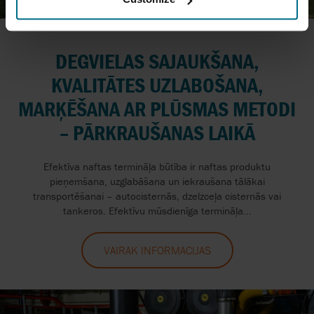
DEGVIELAS SAJAUKŠANA,
KVALITĀTES UZLABOŠANA,
MARĶĒŠANA AR PLŪSMAS METODI
– PĀRKRAUŠANAS LAIKĀ
Efektīva naftas termināļa būtība ir naftas produktu
pieņemšana, uzglabāšana un iekraušana tālākai
transportēšanai – autocisternās, dzelzceļa cisternās vai
tankeros. Efektīvu mūsdienīga termināļa...
VAIRĀK INFORMĀCIJAS