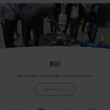
BUJ
Šeit atradīsiet dažus biežāk uzdotos jautājumus.
APSKATĪT V.U.J