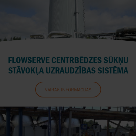
FLOWSERVE CENTRBĒDZES SŪKŅU
STĀVOKĻA UZRAUDZĪBAS SISTĒMA
VAIRĀK INFORMĀCIJAS