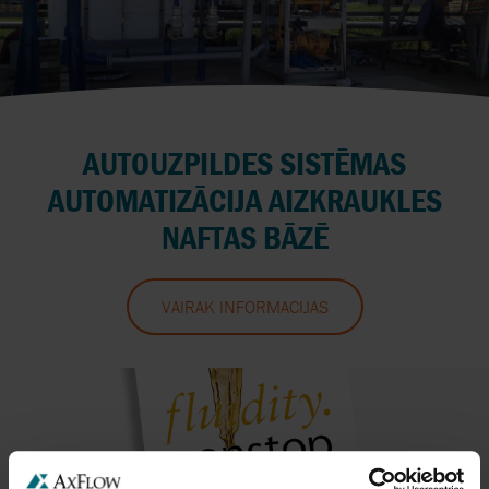
AUTOUZPILDES SISTĒMAS
AUTOMATIZĀCIJA AIZKRAUKLES
NAFTAS BĀZĒ
VAIRĀK INFORMĀCIJAS