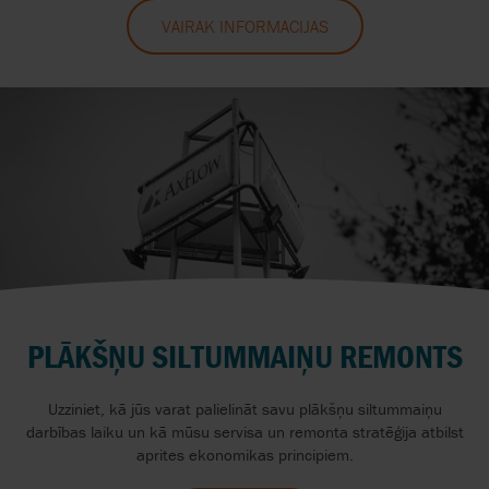
VAIRĀK INFORMĀCIJAS
PLĀKŠŅU SILTUMMAIŅU REMONTS
Uzziniet, kā jūs varat palielināt savu plākšņu siltummaiņu
darbības laiku un kā mūsu servisa un remonta stratēģija atbilst
aprites ekonomikas principiem.