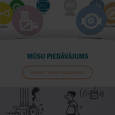
MŪSU PIEDĀVĀJUMS
APSKATĪT MŪSU PIEDĀVĀJUMU