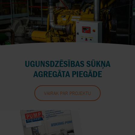
UGUNSDZĒSĪBAS SŪKŅA
AGREGĀTA PIEGĀDE
VAIRĀK PAR PROJEKTU