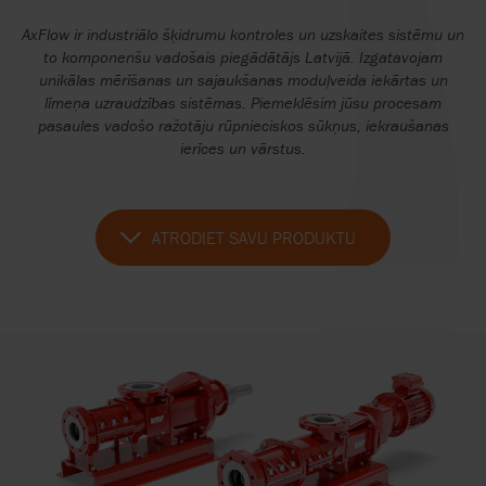
AxFlow ir industriālo šķidrumu kontroles un uzskaites sistēmu un
to komponenšu vadošais piegādātājs Latvijā. Izgatavojam
unikālas mērīšanas un sajaukšanas moduļveida iekārtas un
līmeņa uzraudzības sistēmas. Piemeklēsim jūsu procesam
pasaules vadošo ražotāju rūpnieciskos sūkņus, iekraušanas
ierīces un vārstus.
ATRODIET SAVU PRODUKTU