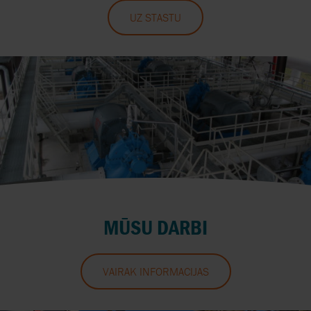
UZ STĀSTU
MŪSU DARBI
VAIRĀK INFORMĀCIJAS