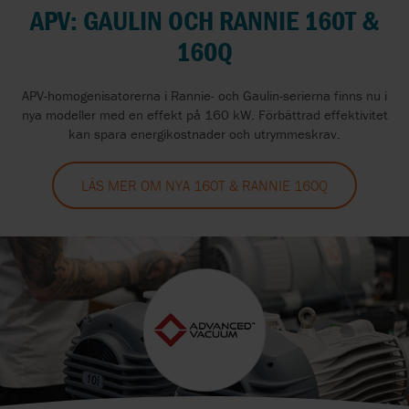
APV: GAULIN OCH RANNIE 160T &
160Q
APV-homogenisatorerna i Rannie- och Gaulin-serierna finns nu i
nya modeller med en effekt på 160 kW. Förbättrad effektivitet
kan spara energikostnader och utrymmeskrav.
LÄS MER OM NYA 160T & RANNIE 160Q