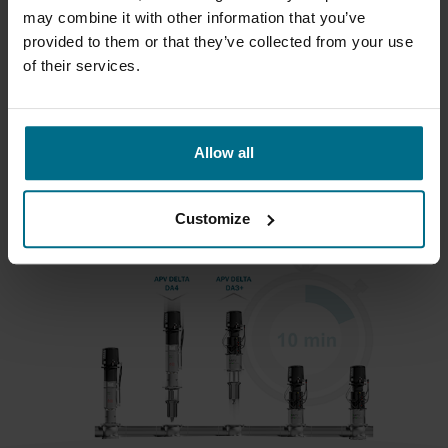
may combine it with other information that you’ve
WAUKESHA UNIVERSAL 2ND FÖR
provided to them or that they’ve collected from your use
of their services.
INDUSTRIELLA APPLIKATIONER
Effektiv och skonsam pumpning – Perfekt för skjuvkänsliga
produkter.
Allow all
LÄS MER OM WAUKESHA 2ND
Customize