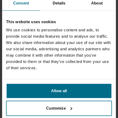
Połączenie oryginalnych płyt i komponentów
Consent
Details
About
równoważnych OEM zapewnia niezawodne i efektywne
rozwiązanie w zakresie utrzymania ruchu i napraw.
Zostały one zaprojektowane tak, aby zachować te
This website uses cookies
same parametry pracy, jednocześnie zwiększając
elastyczność w zaopatrzeniu i planowaniu
We use cookies to personalise content and ads, to
konserwacji.
provide social media features and to analyse our traffic.
We also share information about your use of our site with
Kluczowe korzyści obejmują:
our social media, advertising and analytics partners who
may combine it with other information that you’ve
Pełną kompatybilność z głównymi markami i
provided to them or that they’ve collected from your use
modelami płytowych wymienników ciepła
of their services.
Prawidłowy dobór materiału do wymagających
warunków procesowych
Allow all
Niezawodną efektywność wymiany ciepła i
parametry mechaniczne
Lepszą dostępność i krótsze terminy dostaw
Customize