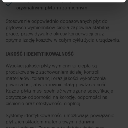
Niższy koszt całkowity w porównaniu z
oryginalnymi płytami zamiennymi
Stosowanie odpowiednio dopasowanych płyt do
płytowych wymienników ciepła zapewnia stabilną
pracę, przewidywalne okresy konserwacji oraz
optymalizację kosztów w całym cyklu życia urządzenia.
JAKOŚĆ I IDENTYFIKOWALNOŚĆ
Wysokiej jakości płyty wymiennika ciepła są
produkowane z zachowaniem ścisłej kontroli
materiałów, tolerancji oraz jakości wykończenia
powierzchni, aby zapewnić stałą powtarzalność.
Każda płyta musi spełniać wymagane specyfikacje
dotyczące odporności na korozję, odporności na
ciśnienie oraz efektywności cieplnej.
Systemy identyfikowalności umożliwiają powiązanie
płyt z ich składem materiałowym i danymi
produkcyjnymi. Zapewnia to dobór właściwego