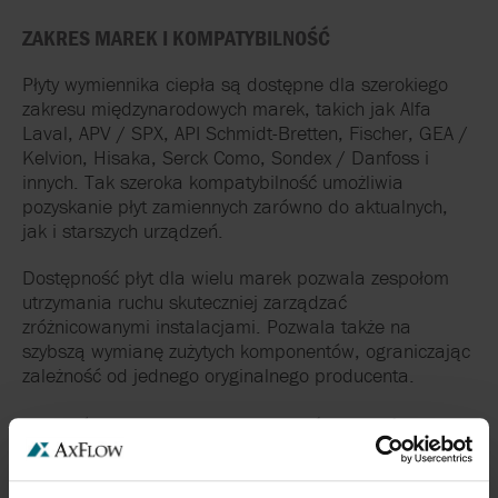
ZAKRES MAREK I KOMPATYBILNOŚĆ
Płyty wymiennika ciepła są dostępne dla szerokiego
zakresu międzynarodowych marek, takich jak Alfa
Laval, APV / SPX, API Schmidt-Bretten, Fischer, GEA /
Kelvion, Hisaka, Serck Como, Sondex / Danfoss i
innych. Tak szeroka kompatybilność umożliwia
pozyskanie płyt zamiennych zarówno do aktualnych,
jak i starszych urządzeń.
Dostępność płyt dla wielu marek pozwala zespołom
utrzymania ruchu skuteczniej zarządzać
zróżnicowanymi instalacjami. Pozwala także na
szybszą wymianę zużytych komponentów, ograniczając
zależność od jednego oryginalnego producenta.
KORZYŚCI ZE STOSOWANIA PŁYT RÓWNOWAŻNYCH DO
OEM PŁYTOWYCH WYMIENNIKÓW CIEPŁA