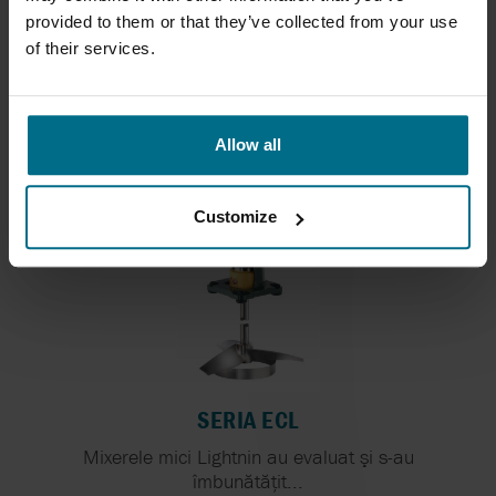
provided to them or that they’ve collected from your use
of their services.
MIXERE SERIA 10
Dovedite în practică, mixerele din seria Lightnin...
Allow all
Customize
SERIA ECL
Mixerele mici Lightnin au evaluat şi s-au
îmbunătăţit...