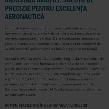
PRECIZIE PENTRU EXCELENȚĂ
AERONAUTICĂ
În industria aviației, cerința pentru echipamente superioare,
fiabile și eficiente este esențială pentru a asigura siguranța și
eficiența operațiunilor de zbor. De la întreținerea aeronavelor
până la manipularea combustibilului, operațiunile complexe din
aviație necesită echipamente de înaltă precizie și rezistență.
Aplicațiile aviatice acoperă un spectru larg, inclusiv transferul de
combustibil, sistemele hidraulice și sistemele de vid esențiale
pentru diverse funcții ale aeronavelor. Echipamentele utilizate în
aceste aplicații trebuie să respecte standarde riguroase pentru
a garanta integritatea produselor și funcționarea sigură a
aeronavelor. Soluțiile noastre includ pompe pentru transferul
fluidelor, valve pentru controlul fluxului și pompe de vid pentru
aplicații specializate.
POMPE: FIABILITATE ÎN GESTIONAREA FLUIDELOR