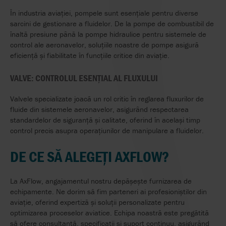
În industria aviației, pompele sunt esențiale pentru diverse
sarcini de gestionare a fluidelor. De la pompe de combustibil de
înaltă presiune până la pompe hidraulice pentru sistemele de
control ale aeronavelor, soluțiile noastre de pompe asigură
eficiență și fiabilitate în funcțiile critice din aviație.
VALVE: CONTROLUL ESENȚIAL AL FLUXULUI
Valvele specializate joacă un rol critic în reglarea fluxurilor de
fluide din sistemele aeronavelor, asigurând respectarea
standardelor de siguranță și calitate, oferind în același timp
control precis asupra operațiunilor de manipulare a fluidelor.
DE CE SĂ ALEGEȚI AXFLOW?
La AxFlow, angajamentul nostru depășește furnizarea de
echipamente. Ne dorim să fim parteneri ai profesioniștilor din
aviație, oferind expertiză și soluții personalizate pentru
optimizarea proceselor aviatice. Echipa noastră este pregătită
să ofere consultanță, specificații și suport continuu, asigurând