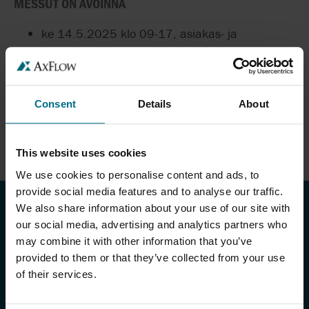
MESSUT ON AVOINNA
ke 14.5.2025 klo 09-17, asiakas- ja
kutsuvierasilta osastoilla klo 17-19.
to 15.5.2025 klo 09-16.
Ilmoittaudu kävijäksi alta:
Consent
Details
About
Ilmoittaudu messuille / Register for trade fair
This website uses cookies
We use cookies to personalise content and ads, to
provide social media features and to analyse our traffic.
We also share information about your use of our site with
TUOTTEET & PALVELUT
our social media, advertising and analytics partners who
may combine it with other information that you’ve
Tuotteet
provided to them or that they’ve collected from your use
of their services.
Valmistajat