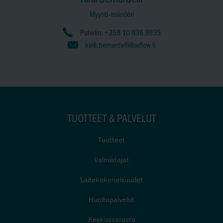
Myynti-insinööri
Puhelin:
+358 10 836 9935
kirill.bernardelli@axflow.fi
TUOTTEET & PALVELUT
Tuotteet
Valmistajat
Laitekokonaisuudet
Huoltopalvelut
Keskusvarasto