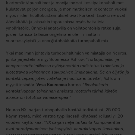
kiertomäntäpuhaltimet ja monijaksoiset keskipakopuhaltimet
kuluttavat paljon energiaa, ja monimutkaisen rakenteen vuoksi
myös niiden huoltokustannukset ovat korkeat. Lisäksi ne ovat
äänekkäitä ja joissakin tapauksissa myös haitallisia
ympäristölle. Onneksi saatavilla on vaihtoehtoisia ratkaisuja,
joiden kanssa tällaisia ongelmia ei ole – nimittäin
suorituskykyisiä ja energiatehokkaita turbopuhaltimia.
Yksi maailman johtavia turbopuhaltimien valmistajia on Neuros,
jonka järjestelmiä myy Suomessa AxFlow. "
Turbopuhallin- ja -
kompressoritekniikassa hyödynnetään todistetusti toimivaa ja
luotettavaa kolmannen sukupolven ilmalaakeria. Se on öljytön ja
kontaktivapaa, joten voitelua ja huoltoa ei tarvita
", AxFlow'n
myynti-insinööri
Vesa Kauramaa
kertoo. "
Ilmalaakerin
kontaktivapaan toiminnan ansiosta roottorin tärinä käytön
aikana on totuttua vähäisempää
."
Neuros NX -sarjan turbopuhallin kestää todistetusti 25 000
käynnistystä, mikä vastaa tyypillisessä käytössä reilusti yli 20
vuoden käyttöikää.
"NX-sarjan neljä tärkeintä komponenttia
ovat aerodynaaminen juoksupyörä, kontaktivapaa ilmalaakeri,
kestomagneettitahtimoottori ja taajuusmuuttaja"
, Kauramaa