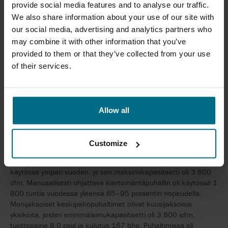
Mahdollisuuksia kaikenkokoisille laitoksille
provide social media features and to analyse our traffic.
We also share information about your use of our site with
Neuros-turbopuhaltimien käyttökohteet eivät rajoitu suuriin
our social media, advertising and analytics partners who
laitoksiin. Eräällä pienemmällä laitoksella aktiivilietteen
may combine it with other information that you’ve
ilmastusjärjestelmän osuus sähkön kokonaiskulutuksesta oli
provided to them or that they’ve collected from your use
noin 38 %. Käytössä olevan puhaltimen ja erilaisten
nykyaikaisten puhaltimien vertailun jälkeen vanha järjestelmä
of their services.
päätettiin vaihtaa Neuros-turbopuhaltimiin. Tarkoitus oli
pienentää energiakustannuksia päivittämällä koko
ilmastusjärjestelmä. Tämä tarkoitti myös ilmavirran
täsmäämistä hapentarpeen kanssa niin, että energiaa kuluisi
Allow all
kaiken kaikkiaan vähemmän.
Tuolloin laitoksella oli käytössä kaksi monijaksoista
Customize
keskipakopuhallinta ja yksi taajuusmuuttajalla varustettu
kiertomäntäpuhallin. Yksi monijaksoinen puhallin oli jatkuvassa
käytössä ympäri vuoden, ja sen maksimikapasiteetti oli 3 800
cfm. Manuaalisesti ohjattava kiertomäntäpuhallin oli käytössä 1
800 tuntia vuodessa yleensä 65–95 prosentin nopeudella.
Monijaksoiset keskipakopuhaltimet olivat kuusijaksoisia
yksiköitä, joiden enimmäisimukapasiteetti oli 3 800 icfm,
tuottopaine 8,0 psig ja kulutus 167 bhp. Puhaltimissa oli