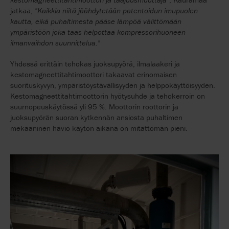
jatkaa,
"Kaikkia niitä jäähdytetään patentoidun imupuolen
kautta, eikä puhaltimesta pääse lämpöä välittömään
ympäristöön joka taas helpottaa kompressorihuoneen
ilmanvaihdon suunnittelua."
Yhdessä erittäin tehokas juoksupyörä, ilmalaakeri ja
kestomagneettitahtimoottori takaavat erinomaisen
suorituskyvyn, ympäristöystävällisyyden ja helppokäyttöisyyden.
Kestomagneettitahtimoottorin hyötysuhde ja tehokerroin on
suurnopeuskäytössä yli 95 %. Moottorin roottorin ja
juoksupyörän suoran kytkennän ansiosta puhaltimen
mekaaninen häviö käytön aikana on mitättömän pieni.