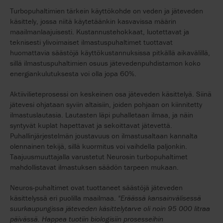
Turbopuhaltimien tärkein käyttökohde on veden ja jäteveden
käsittely, jossa niitä käytetäänkin kasvavissa määrin
maailmanlaajuisesti. Kustannustehokkaat, luotettavat ja
teknisesti ylivoimaiset ilmastuspuhaltimet tuottavat
huomattavia säästöjä käyttökustannuksissa pitkällä aikavälillä,
sillä ilmastuspuhaltimien osuus jätevedenpuhdistamon koko
energiankulutuksesta voi olla jopa 60%.
Aktiivilieteprosessi on keskeinen osa jäteveden käsittelyä. Siinä
jätevesi ohjataan syviin altaisiin, joiden pohjaan on kiinnitetty
ilmastuslautasia. Lautasten läpi puhalletaan ilmaa, ja näin
syntyvät kuplat hapettavat ja sekoittavat jätevettä.
Puhallinjärjestelmän joustavuus on ilmastusaltaan kannalta
olennainen tekijä, sillä kuormitus voi vaihdella paljonkin.
Taajuusmuuttajalla varustetut Neurosin turbopuhaltimet
mahdollistavat ilmastuksen säädön tarpeen mukaan.
Neuros-puhaltimet ovat tuottaneet säästöjä jäteveden
käsittelyssä eri puolilla maailmaa.
"Eräässä kansainvälisessä
suurkaupungissa jäteveden käsittelytarve oli noin 95 000 litraa
päivässä. Happea tuotiin biologisiin prosesseihin