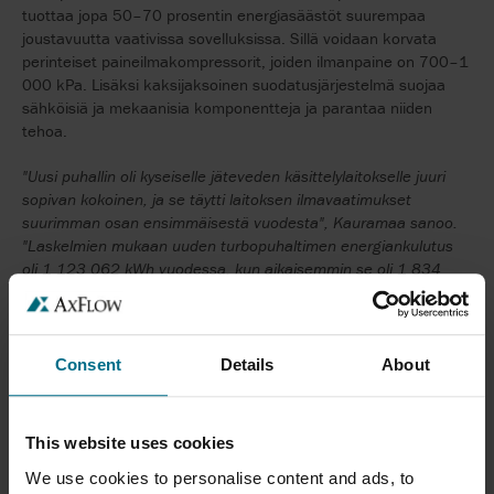
tuottaa jopa 50–70 prosentin energiasäästöt suurempaa
joustavuutta vaativissa sovelluksissa. Sillä voidaan korvata
perinteiset paineilmakompressorit, joiden ilmanpaine on 700–1
000 kPa. Lisäksi kaksijaksoinen suodatusjärjestelmä suojaa
sähköisiä ja mekaanisia komponentteja ja parantaa niiden
tehoa.
"Uusi puhallin oli kyseiselle jäteveden käsittelylaitokselle juuri
sopivan kokoinen, ja se täytti laitoksen ilmavaatimukset
suurimman osan ensimmäisestä vuodesta", Kauramaa sanoo.
"Laskelmien mukaan uuden turbopuhaltimen energiankulutus
oli 1 123 062 kWh vuodessa, kun aikaisemmin se oli 1 834
548 kWh vuodessa. Energiankulutus pieneni 39 %, ja kun
asiakkaan käytettävissä olleet kannustimet otetaan huomioon,
ratkaisu maksoi itsensä takaisin vain 0,8 vuodessa. Tulosten
perusteella tilattiin toinen puhallin korvaamaan jäljellä olevat
Consent
Details
About
monijaksoiset puhaltimet, joita käytettiin vain tarpeen ollessa
suurimmillaan sekä varapuhaltimina."
This website uses cookies
We use cookies to personalise content and ads, to