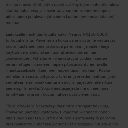
tulokuristusventtiilit, jotka rajoittivat käyttäjän mahdollisuuksia
säätää puhaltimia ja ilmavirtaa vaaditun liuenneen hapen
pitoisuuden ja tulevan jäteveden laadun (ammoniakkitason)
mukaan.
Laitokselle hankittiin lopulta kaksi Neuros NX150-C060-
turbopuhallinta. Pienemmän kokonsa ansiosta ne vastaavat
kuormitusta aiempaa ratkaisua paremmin, ja niiden laaja
käyttöalue mahdollistaa huomattavasti paremman
joustavuuden. Puhaltimien ilmavirtausta voidaan säätää
parannettujen liuenneen hapen pitoisuusanturien avulla
ilmastussäiliöiden liuenneen hapen tason mukaan. Koska
puhaltimien säätö pohjautuu tulevan jäteveden laatuun, jota
seurataan ammoniakkianturien avulla, järjestelmälle riittää
pienempi ilmavirta. Siksi ilmastusjärjestelmä on aiempaa
tehokkaampi ja sen kustannukset ovat pienemmät.
"Tällä laitoksella Neurosin puhaltimien energiatehokkuus,
ilmavirran parempi vastaavuus vaaditun liuenneen hapen
pitoisuuden kanssa, uusien anturien suorituskyky ja parempi
prosessikontrolli yhdessä pienensivät energiankulutusta lähes