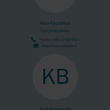
Vesa Kauramaa
Tuoteryhmäpäällikkö
Puhelin:
+358 10 836 9928
vesa.kauramaa@axflow.fi
Kirill Bernardelli