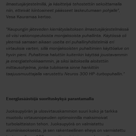
ilmastusjärjestelmillä, ja käsittelyä tehostettiin sekoittamalla
niin, etteivät kiintoaineet päässeet laskeutumaan pohjalle",
Vesa Kauramaa kertoo.
"Kaupungin jäteveden kierrätyslaitoksen ilmastusjärjestelmässä
oli viisi vakionopeuksista monijaksoista puhallinta. Käytössä oli
yleensä samaan aikaan useita eri puhallinyhdistelmiä eri
virtauksia varten, sillä monijaksoisten puhaltimien käyttöalue on
hyvin pieni. Puhaltimia haluttiin kuitenkin käyttää joustavammin
ja energiatehokkaammin, ja siksi laitoksella aloitettiin
mittausohjelma, jonka tuloksena sinne hankittiin
taajuusmuuttajalla varustettu Neuros 300 HP ‑turbopuhallin."
Energiasäästöjä suorituskykyä parantamalla
Juoksupyörän ja ulosvirtauskammion suuri koko ja tarkka
muotoilu virtausnopeuden optimoinnilla maksimoivat
turbolaitteiston tehon. Juoksupyörä on valmistettu
alumiiniseoksesta, ja sen rakenteellinen eheys on varmistettu