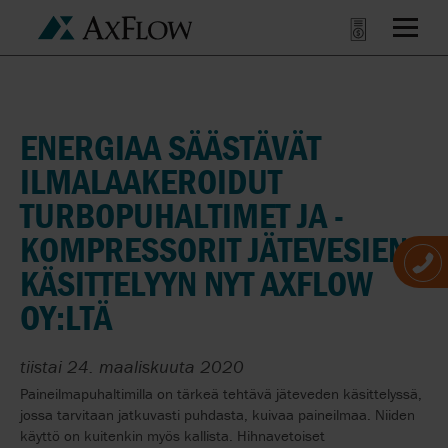
ENERGIAA SÄÄSTÄVÄT
ILMALAAKEROIDUT
TURBOPUHALTIMET JA -
KOMPRESSORIT JÄTEVESIEN
KÄSITTELYYN NYT AXFLOW
OY:LTÄ
tiistai 24. maaliskuuta 2020
Paineilmapuhaltimilla on tärkeä tehtävä jäteveden käsittelyssä,
jossa tarvitaan jatkuvasti puhdasta, kuivaa paineilmaa. Niiden
käyttö on kuitenkin myös kallista. Hihnavetoiset