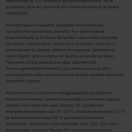
testaamalla se 120 prosentin pyörimisnopeudessa. Kova
anodisoitu pinnoite parantaa sen korroosionkestoa ja yleistä
kestävyyttä.
Kontaktivapaa ilmalaakeri hyödyntää ilmavirtauksen
synnyttämää dynaamista painetta. Kun aaltomaisella
joustorenkaalla ja korkean lämpötilan sisemmällä renkaalla
varustettu roottori pyörii, syntyy ohut ilmakalvo, joka toimii
laakeripinnan ja akselin välisenä ilmapatjana. Laitteisto on
täysin öljytön, joten voitelua tai huoltoa ei tarvita lainkaan.
Taajuusmuuttaja säästää energiaa säätelemällä
kestomagneettitahtimoottorin pyörimisnopeutta ja siten
poistopainetta sekä virtausnopeutta laajalla alueella asiakkaan
tarpeiden mukaan.
Komponenttien tuottamien energiasäästöjen ja alhaisten
huoltokustannusten ansiosta kokonaiskustannukset pysyvät
pieninä koko käyttöiän ajan. Neuros NX -puhaltimen
energiakustannukset ovat 30–50 %, huoltokustannukset 70 %
ja asennuskustannukset 50 % perinteistä puhallinta
pienemmät. Kannattaa myös huomata, että 120–250 kPa:n
ilmanpaineen tuottava Neuros NC ‑turbokompressori voi