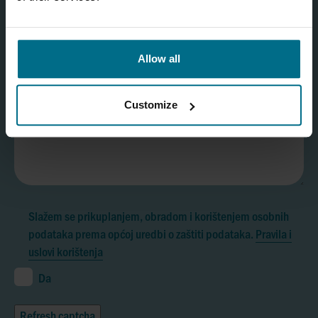
Allow all
Customize
Slažem se prikuplanjem, obradom i korištenjem osobnih
podataka prema općoj uredbi o zaštiti podataka.
Pravila i
uslovi korištenja
Da
Refresh captcha