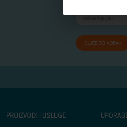
PRENOSITE MEDIJE S
Detaljni formular
VISOKIM SADRŽAJEM
KRUTE TVARI
PUMPE ZA KISELINE
SLJEDEĆI KORAK
PROIZVODI I USLUGE
UPORAB