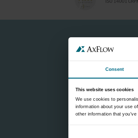
ISO 14001 CRP
SA STLAČENIM ZRAKO
U POVRŠINSKOJ OBRAD
PERISTALTIČKE PUMPE
POVRŠINSKOM
PREMAZIVANJU
PUMPE ZA DOZIRANJE
DEZINFEKCIJSKIH
SREDSTAVA
Consent
USPJEŠNO I UČINKOVIT
OČVRŠĆIVANJE KRUTIH
This website uses cookies
TVARI
We use cookies to personalis
information about your use of
VELIKA STOPA DOTOKA
other information that you’ve
UZ NISKU POTROŠNJU
KOMPRIMIRANOG ZRAK