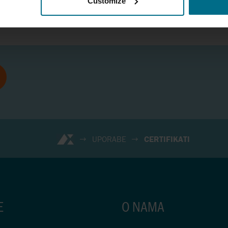
Customize
UPORABE
CERTIFIKATI
E
O NAMA