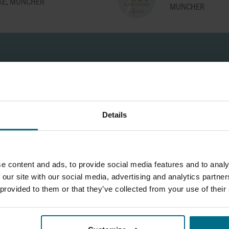
KE, MUNCHER
M
MUNCHER
I
SJECKALICE ZA
ROTACIJSKE KLINASTE
OTPADNIH VODA
PUMPE U VINSKOJ
 U
INDUSTRIJI
POLIMERSKA P
PROČIŠĆAVANJE
DOZIRANJE KISELGURA U
OBRAZAC ZA ZAHTJEV
OTPADNIH VODA
PIVOVARI
PUŽNO-EKSCEN
Izaberite Vaš željeni obrazac za kontakt.
PUMPE ZA PRECIZNO
CRPKE TRANSP
Details
DOZIRANJE KEMIJSKIH
MULJ U PROČIŠ
SREDSTAVA U
O
OTPADNIH VODA
TRETMANU VODE
PRECIZNO DOZI
e content and ads, to provide social media features and to analy
PERISTALTIČKE PUMPE S
KLJUČ VRHUNSK
 our site with our social media, advertising and analytics partn
VALJCIMA
PERFORMANSI 
 provided to them or that they’ve collected from your use of their
PROIZVODNJI
A
PERISTALTIČKE PUMPE
ZA PROIZVODNJU HRANE