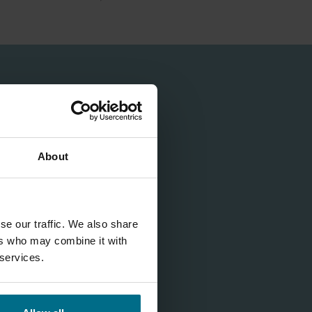
 OBRADU
UMPA ZA
TRIČNE
ORTIRAJU
About
ĆAVANJU
RANJE:
se our traffic. We also share
IH
ers who may combine it with
U
 services.