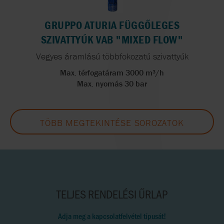
GRUPPO ATURIA FÜGGŐLEGES
SZIVATTYÚK VAB "MIXED FLOW"
Vegyes áramlású többfokozatú szivattyúk
Max. térfogatáram 3000 m³/h
Max. nyomás 30 bar
TÖBB MEGTEKINTÉSE SOROZATOK
TELJES RENDELÉSI ŰRLAP
Adja meg a kapcsolatfelvétel típusát!