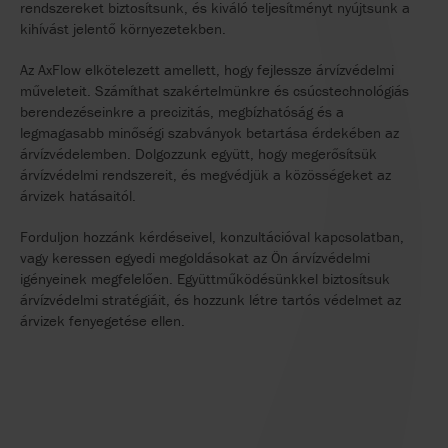
rendszereket biztosítsunk, és kiváló teljesítményt nyújtsunk a
kihívást jelentő környezetekben.
Az AxFlow elkötelezett amellett, hogy fejlessze árvízvédelmi
műveleteit. Számíthat szakértelmünkre és csúcstechnológiás
berendezéseinkre a precizitás, megbízhatóság és a
legmagasabb minőségi szabványok betartása érdekében az
árvízvédelemben. Dolgozzunk együtt, hogy megerősítsük
árvízvédelmi rendszereit, és megvédjük a közösségeket az
árvizek hatásaitól.
Forduljon hozzánk kérdéseivel, konzultációval kapcsolatban,
vagy keressen egyedi megoldásokat az Ön árvízvédelmi
igényeinek megfelelően. Együttműködésünkkel biztosítsuk
árvízvédelmi stratégiáit, és hozzunk létre tartós védelmet az
árvizek fenyegetése ellen.