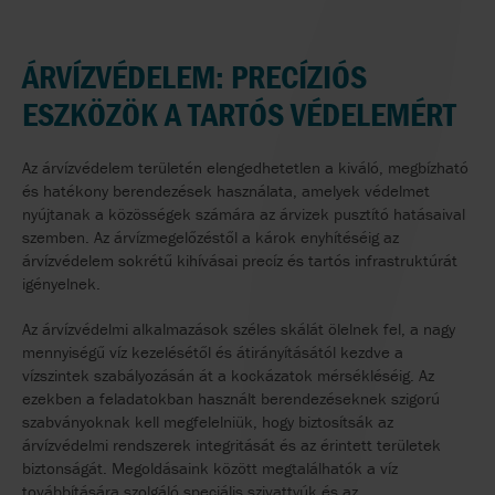
ÁRVÍZVÉDELEM: PRECÍZIÓS
ESZKÖZÖK A TARTÓS VÉDELEMÉRT
Az árvízvédelem területén elengedhetetlen a kiváló, megbízható
és hatékony berendezések használata, amelyek védelmet
nyújtanak a közösségek számára az árvizek pusztító hatásaival
szemben. Az árvízmegelőzéstől a károk enyhítéséig az
árvízvédelem sokrétű kihívásai precíz és tartós infrastruktúrát
igényelnek.
Az árvízvédelmi alkalmazások széles skálát ölelnek fel, a nagy
mennyiségű víz kezelésétől és átirányításától kezdve a
vízszintek szabályozásán át a kockázatok mérsékléséig. Az
ezekben a feladatokban használt berendezéseknek szigorú
szabványoknak kell megfelelniük, hogy biztosítsák az
árvízvédelmi rendszerek integritását és az érintett területek
biztonságát. Megoldásaink között megtalálhatók a víz
továbbítására szolgáló speciális szivattyúk és az