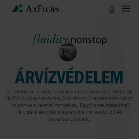
ÁRVÍZVÉDELEM
Az AxFlow a szivattyúk széles választékával rendelkezik
kikötői dokkokhoz és folyóvízi átemelő alkalmazásokhoz,
beleértve a hosszú tengelyes, függőleges beépítésű
félaxiális és axiális lapátozású szivattyúkat és
búvárszivattyúkat.