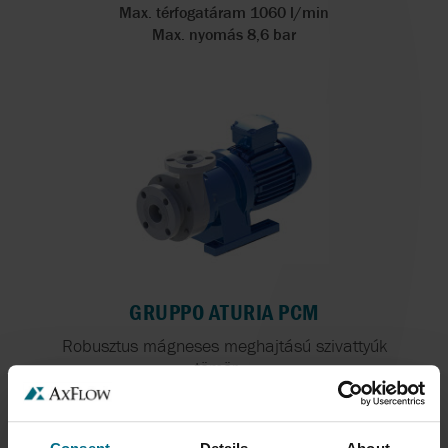
Max. térfogatáram 1060 l/min
Max. nyomás 8,6 bar
GRUPPO ATURIA PCM
Robusztus mágneses meghajtású szivattyúk
tömör...
Max. térfogatáram 100 m³/h
Max. nyomás 4,5 bar