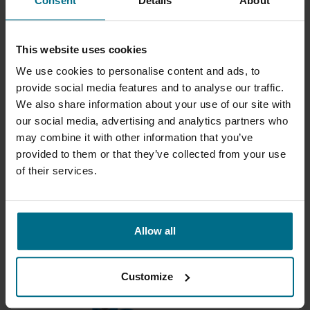
Consent
Details
About
This website uses cookies
We use cookies to personalise content and ads, to
provide social media features and to analyse our traffic.
We also share information about your use of our site with
our social media, advertising and analytics partners who
may combine it with other information that you’ve
provided to them or that they’ve collected from your use
of their services.
GRUPPO ATURIA PCM SP
Önfelszívó mágneses hajtású centrifugálszivattyúk
Max. térfogatáram 70 m³/h
Allow all
Max. nyomás 3,8 bar
Customize