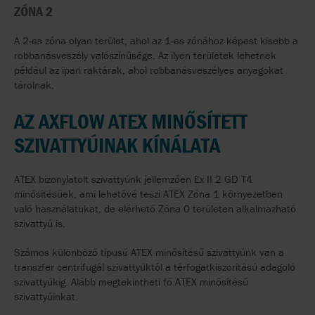
ZÓNA 2
A 2-es zóna olyan terület, ahol az 1-es zónához képest kisebb a
robbanásveszély valószínűsége. Az ilyen területek lehetnek
például az ipari raktárak, ahol robbanásveszélyes anyagokat
tárolnak.
AZ AXFLOW ATEX MINŐSÍTETT
SZIVATTYÚINAK KÍNÁLATA
ATEX bizonylatolt szivattyúnk jellemzően Ex II 2 GD T4
minősítésűek, ami lehetővé teszi ATEX Zóna 1 környezetben
való használatukat, de elérhető Zóna 0 területen alkalmazható
szivattyú is.
Számos különböző típusú ATEX minősítésű szivattyúnk van a
transzfer centrifugál szivattyúktól a térfogatkiszorítású adagoló
szivattyúkig. Alább megtekintheti fő ATEX minősítésű
szivattyúinkat.