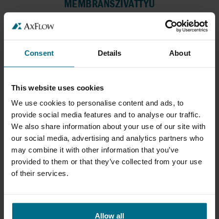
MEMBRÁNSZIVATTYÚ
A Sandpiper fémházas membránszivattyú
fémházas...
Max. térfogatáram 1078 l/min
Consent
Details
About
Max. nyomás 8,6 bar
This website uses cookies
We use cookies to personalise content and ads, to
provide social media features and to analyse our traffic.
We also share information about your use of our site with
our social media, advertising and analytics partners who
may combine it with other information that you’ve
provided to them or that they’ve collected from your use
of their services.
SANDPIPER MŰANYAG
MEMBRÁNSZIVATTYÚ
Allow all