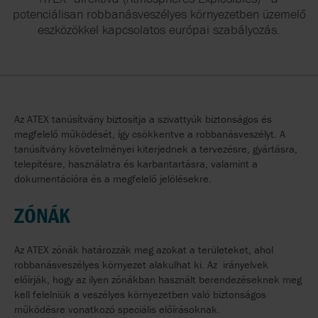
potenciálisan robbanásveszélyes környezetben üzemelő
eszközökkel kapcsolatos európai szabályozás.
Az ATEX tanúsítvány biztosítja a szivattyúk biztonságos és
megfelelő működését, így csökkentve a robbanásveszélyt. A
tanúsítvány követelményei kiterjednek a tervezésre, gyártásra,
telepítésre, használatra és karbantartásra, valamint a
dokumentációra és a megfelelő jelölésekre.
ZÓNÁK
Az ATEX zónák határozzák meg azokat a területeket, ahol
robbanásveszélyes környezet alakulhat ki. Az irányelvek
előírják, hogy az ilyen zónákban használt berendezéseknek meg
kell felelniük a veszélyes környezetben való biztonságos
működésre vonatkozó speciális előírásoknak.