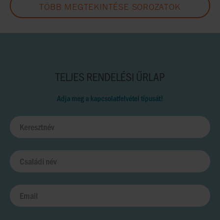
TÖBB MEGTEKINTÉSE SOROZATOK
TELJES RENDELÉSI ŰRLAP
Adja meg a kapcsolatfelvétel típusát!