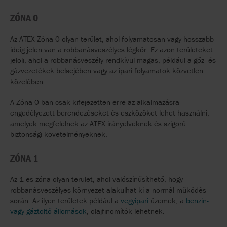
ZÓNA 0
Az ATEX Zóna 0 olyan terület, ahol folyamatosan vagy hosszabb
ideig jelen van a robbanásveszélyes légkör. Ez azon területeket
jelöli, ahol a robbanásveszély rendkívül magas, például a gőz- és
gázvezetékek belsejében vagy az ipari folyamatok közvetlen
közelében.
A Zóna 0-ban csak kifejezetten erre az alkalmazásra
engedélyezett berendezéseket és eszközöket lehet használni,
amelyek megfelelnek az ATEX irányelveknek és szigorú
biztonsági követelményeknek.
ZÓNA 1
Az 1-es zóna olyan terület, ahol valószínűsíthető, hogy
robbanásveszélyes környezet alakulhat ki a normál működés
során. Az ilyen területek például a
vegyipari
üzemek, a
benzin-
vagy gáztöltő állomások
, olajfinomítók lehetnek.