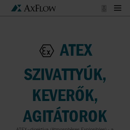
ATEX
SZIVATTYÚK,
KEVERŐK,
AGITÁTOROK
ATEX–direktíva (Atmosphères Explosibles) - a