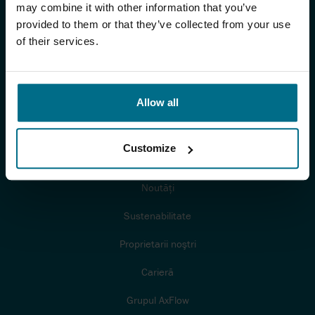
SOLUŢII PENTRU AFACEREA DUMNEAVOASTRĂ
may combine it with other information that you’ve
provided to them or that they’ve collected from your use
Segmente industriale
of their services.
Solutiile noastre pentru aplicatiile Dumneavoastra
Documentaţii şi Studii de caz
Allow all
Certificări
Customize
FIRMA AXFLOW
Noutăţi
Sustenabilitate
Proprietarii noştri
Carieră
Grupul AxFlow