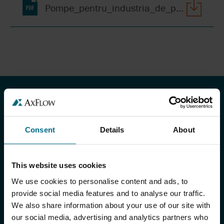
Pompe_pentru_industria_de_petrol_si_gaze.pdf
PRODUSE & SERVICII
Produse
Consent
Details
About
Branduri de produse
This website uses cookies
AxFlow Systems
We use cookies to personalise content and ads, to
Servicii AxFlow
provide social media features and to analyse our traffic.
We also share information about your use of our site with
Centrul European de Distribuție (EDC)
our social media, advertising and analytics partners who