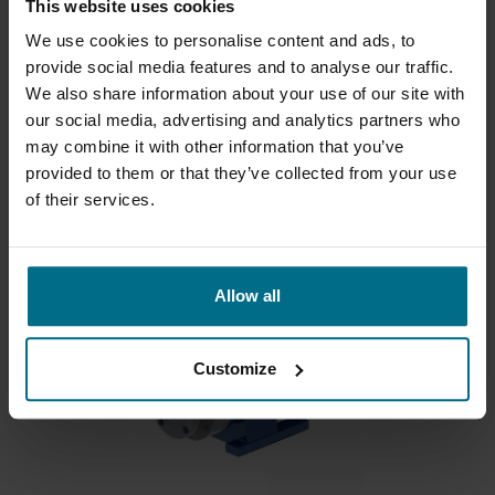
This website uses cookies
We use cookies to personalise content and ads, to
provide social media features and to analyse our traffic.
PTM PUMPS
We also share information about your use of our site with
our social media, advertising and analytics partners who
Pompe turbină acționate de cuplaj magnetic
may combine it with other information that you’ve
pentru...
provided to them or that they’ve collected from your use
Debit de până la 15 m³/h
of their services.
Presiune de până la 5,5 bar
Allow all
Customize