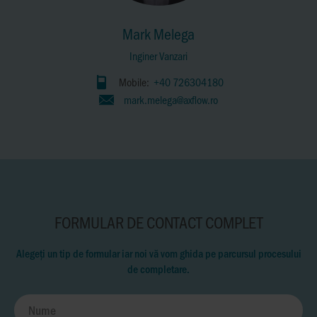
Mark Melega
Inginer Vanzari
Mobile:
+40 726304180
mark.melega@axflow.ro
FORMULAR DE CONTACT COMPLET
Alegeți un tip de formular iar noi vă vom ghida pe parcursul procesului
de completare.