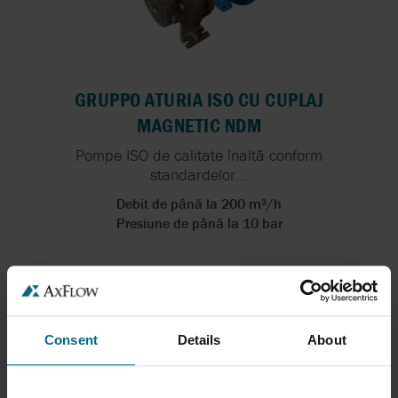
GRUPPO ATURIA ISO CU CUPLAJ
MAGNETIC NDM
Pompe ISO de calitate înaltă conform
standardelor...
Debit de până la 200 m³/h
Presiune de până la 10 bar
Consent
Details
About