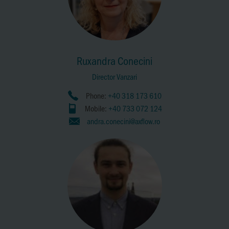
Ruxandra Conecini
Director Vanzari
Phone:
+40 318 173 610
Mobile:
+40 733 072 124
andra.conecini@axflow.ro