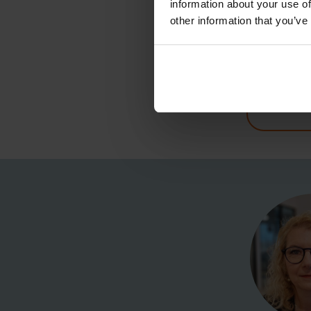
information about your use of
Pompe r
m
other information that you’ve
Deb
Pre