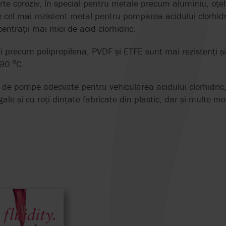
arte coroziv, în special pentru metale precum aluminiu, oțel 
PETROCHIMICĂ
MASTERFLEX
SCHMIDT-BRET
FINISAJE SU
e cel mai rezistent metal pentru pomparea acidului clorhidric
ntrații mai mici de acid clorhidric.
MICROPUMP
SEKO
 precum polipropilena, PVDF și ETFE sunt mai rezistenți și p
MONO NOV
SUNDYNE
o
 90
C.
 de pompe adecvate pentru vehicularea acidului clorhidri
RI
OVATIO
DOZARE ȘI MĂSURARE
SEGMENT ARTICLES
EC 1935/2004
SUNFLO
POMPE SI SIST
ARTICOLE DESP
ISO 5199 & ISO
PENTRU PRODUC
SISTEME
le și cu roți dințate fabricate din plastic, dar și multe m
INGRASAMINTE
POMPETRAVAINI
POMPE PENTRU FLUIDE
EHEDG
SYSTEM CLEAN
ISO 9001
ABRAZIVE
POMPE SI SIST
PULSAFEEDER
EN 12845 PREN 12259-
VIKING
MEI EU 547/20
PENTRU PRODUC
APLICAȚII SPECIFICE
12
VOPSELE
DE
PROCESELOR
REALAX
WAUKESHA CHE
NFPA 20
EN 733 & DIN 24255
BURRELL
LICHIDE IGIENIC
SISTEME
NPGA
ALIMENTARE
E
FACTORY MUTUAL
OHSAS
TESTAREA INTEG
FDA