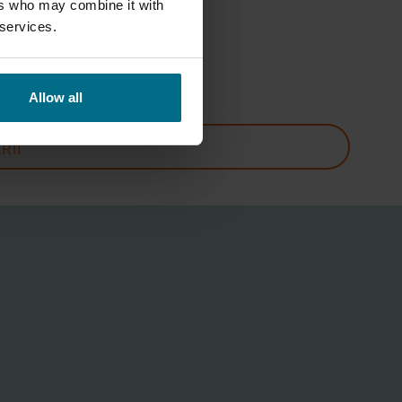
..
ers who may combine it with
 services.
 l/min
7 bar
Allow all
RII