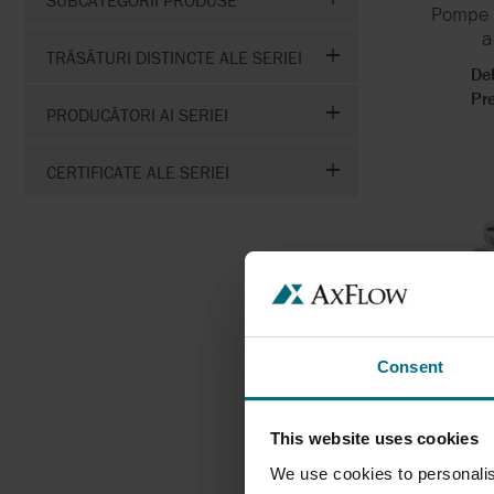
Pompe 
a
TRĂSĂTURI DISTINCTE ALE SERIEI
De
Pr
PRODUCĂTORI AI SERIEI
CERTIFICATE ALE SERIEI
Consent
PCM -
ACȚI
This website uses cookies
We use cookies to personalis