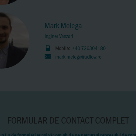
Mark Melega
Inginer Vanzari
Mobile:
+40 726304180
mark.melega@axflow.ro
FORMULAR DE CONTACT COMPLET
un tip de formular iar noi vă vom ghida pe parcursul procesului de co