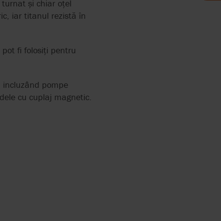
turnat și chiar oțel
TEN
PRAFEȚE
, iar titanul rezistă în
ot fi folosiți pentru
c, incluzând pompe
EME
RE
 2858
BROŞURI
SCRISOA
TIA DE
RECOMA
odele cu cuplaj magnetic.
ERS
EME
12
TIA DE
RRY-
E ȘI
RITĂȚII