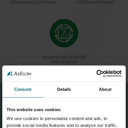
USPOSABLJANJA ZA STRANKE
VZDRŽEVALNE POGODBE
AXFLOW SERVICE IN KROŽNO
GOSPODARSTVO
Consent
Details
About
KONTAKT OBRAZEC
This website uses cookies
We use cookies to personalise content and ads, to
Za splošna vprašanja in informacije uporabite naš kontaktni formular!
provide social media features and to analyse our traffic.