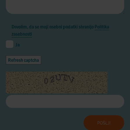
Dovolim, da se moji osebni podatki shranijo
Politika
zasebnosti
Ja
Refresh captcha