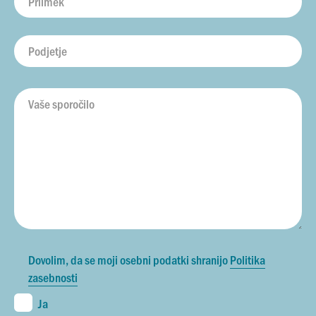
Dovolim, da se moji osebni podatki shranijo
Politika
zasebnosti
Ja