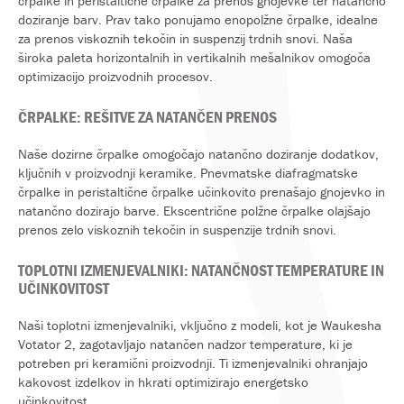
črpalke in peristaltične črpalke za prenos gnojevke ter natančno
doziranje barv. Prav tako ponujamo enopolžne črpalke, idealne
za prenos viskoznih tekočin in suspenzij trdnih snovi. Naša
široka paleta horizontalnih in vertikalnih mešalnikov omogoča
optimizacijo proizvodnih procesov.
ČRPALKE: REŠITVE ZA NATANČEN PRENOS
Naše dozirne črpalke omogočajo natančno doziranje dodatkov,
ključnih v proizvodnji keramike. Pnevmatske diafragmatske
črpalke in peristaltične črpalke učinkovito prenašajo gnojevko in
natančno dozirajo barve. Ekscentrične polžne črpalke olajšajo
prenos zelo viskoznih tekočin in suspenzije trdnih snovi.
TOPLOTNI IZMENJEVALNIKI: NATANČNOST TEMPERATURE IN
UČINKOVITOST
Naši toplotni izmenjevalniki, vključno z modeli, kot je Waukesha
Votator 2, zagotavljajo natančen nadzor temperature, ki je
potreben pri keramični proizvodnji. Ti izmenjevalniki ohranjajo
kakovost izdelkov in hkrati optimizirajo energetsko
učinkovitost.