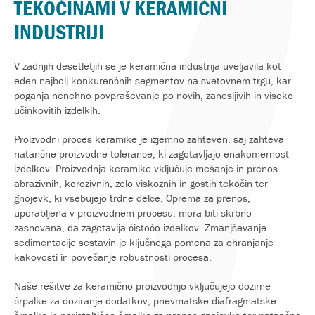
TEKOČINAMI V KERAMIČNI
INDUSTRIJI
V zadnjih desetletjih se je keramična industrija uveljavila kot
eden najbolj konkurenčnih segmentov na svetovnem trgu, kar
poganja nenehno povpraševanje po novih, zanesljivih in visoko
učinkovitih izdelkih.
Proizvodni proces keramike je izjemno zahteven, saj zahteva
natančne proizvodne tolerance, ki zagotavljajo enakomernost
izdelkov. Proizvodnja keramike vključuje mešanje in prenos
abrazivnih, korozivnih, zelo viskoznih in gostih tekočin ter
gnojevk, ki vsebujejo trdne delce. Oprema za prenos,
uporabljena v proizvodnem procesu, mora biti skrbno
zasnovana, da zagotavlja čistočo izdelkov. Zmanjševanje
sedimentacije sestavin je ključnega pomena za ohranjanje
kakovosti in povečanje robustnosti procesa.
Naše rešitve za keramično proizvodnjo vključujejo dozirne
črpalke za doziranje dodatkov, pnevmatske diafragmatske