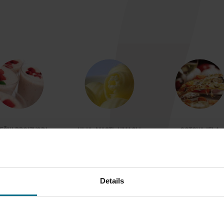
EČNI PROIZVODI
ULJA, MASTI, UMACI I
GOTOVA JELA
MAJONEZA
Details