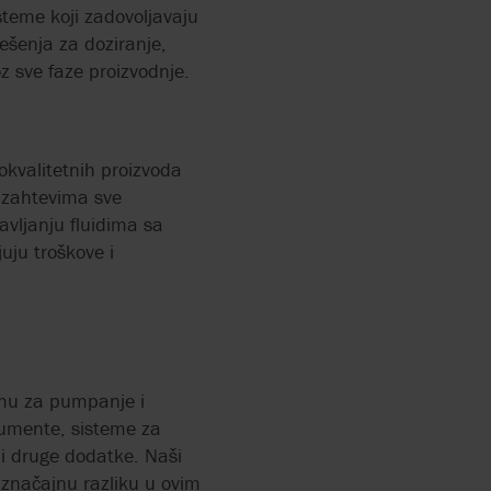
PUMPE
steme koji zadovoljavaju
rešenja za doziranje,
BILICE
z sve faze proizvodnje.
ADNIH
UMPA ZA
okvalitetnih proizvoda
u zahtevima sve
avljanju fluidima sa
uju troškove i
TRIČNA
ORTUJE
ĆAVANJU
.
RANJE:
emu za pumpanje i
IH
trumente, sisteme za
U
 i druge dodatke. Naši
 značajnu razliku u ovim