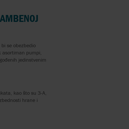
HRAMBENOJ
DSTAVA
RRY-
X FLOW
 bi se obezbedio
 PUMPE
ok asortiman pumpi,
agođenih jedinstvenim
E ZA
MENA
IOGASA
ikata, kao što su 3-A,
zbednosti hrane i
E BEZ