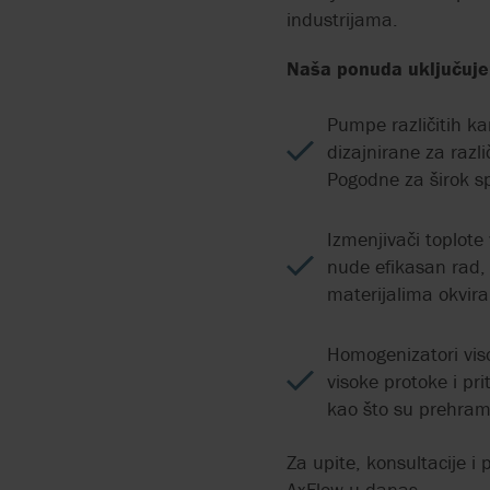
industrijama.
PUMPANJE FLUIDA SA
VISOKIM SADRŽAJEM
Naša ponuda uključuj
ČVRSTIH MATERIJA
Pumpe različitih ka
PUMPE ZA KISELINE
dizajnirane za razl
Pogodne za širok s
Izmenjivači toplote
nude efikasan rad, k
materijalima okvir
Homogenizatori viso
visoke protoke i pr
kao što su prehram
Za upite, konsultacije i 
AxFlow-u danas.