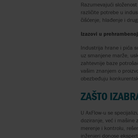
PNEUMATSKE
Razumevajući složenost 
MEMBRANSKE PUMPE 
različite potrebe u indu
POVRŠINSKOJ OBRADI
čišćenje, hlađenje i dru
PERISTALTIČKE PUMPE
Izazovi u prehrambenoj
POVRŠINSKOM
PREMAZIVANJU
Industrija hrane i pića 
uz smanjene marže, uskl
PUMPE ZA DOZIRANJE
zahtevnije baze potroša
SREDSTAVA ZA
vašim znanjem o proizvo
DEZINFEKCIJU
obezbeđuju konkurentsk
DROBLJENJE ČVRSTOG
ZAŠTO IZABR
OTPADA
VISOKA STOPA PRENOS
U AxFlow-u se specijali
UZ MALU POTROŠNJU
doziranje, već i mašine z
KOMPRIMOVANOG
merenje i kontrolu, reše
VAZDUHA
inženjeri donose ekspert