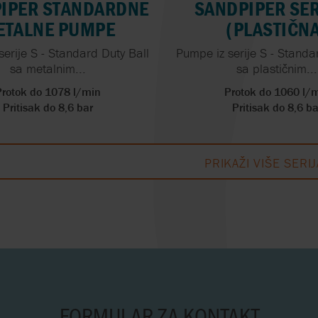
IPER STANDARDNE
SANDPIPER SERI
ETALNE PUMPE
(PLASTIČN
serije S - Standard Duty Ball
Pumpe iz serije S - Standa
sa metalnim...
sa plastičnim...
Protok do 1078 l/min
Protok do 1060 l/
Pritisak do 8,6 bar
Pritisak do 8,6 ba
PRIKAŽI VIŠE SERIJ
FORMULAR ZA KONTAKT