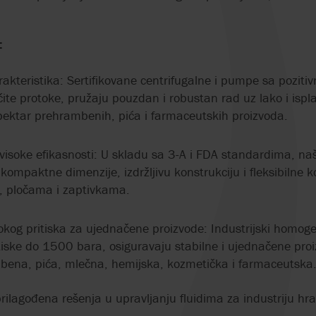
PERISTALTIČKE PUMPE
SA VALJCIMA
e:
rakteristika: Sertifikovane centrifugalne i pumpe sa pozi
ičite protoke, pružaju pouzdan i robustan rad uz lako i ispl
pektar prehrambenih, pića i farmaceutskih proizvoda.
 visoke efikasnosti: U skladu sa 3-A i FDA standardima, naš
ompaktne dimenzije, izdržljivu konstrukciju i fleksibilne ko
a, pločama i zaptivkama.
kog pritiska za ujednačene proizvode: Industrijski homogen
itiske do 1500 bara, osiguravaju stabilne i ujednačene pro
bena, pića, mlečna, hemijska, kozmetička i farmaceutska
prilagođena rešenja u upravljanju fluidima za industriju hra