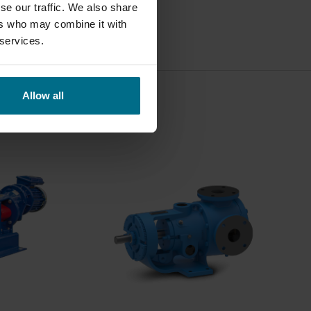
se our traffic. We also share
ZVODI
ers who may combine it with
 services.
Allow all
1