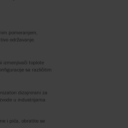
tivnim pomeranjem,
ativo održavanje.
i izmenjivači toplote
nfiguracije sa različitim
izatori dizajnirani za
izvode u industrijama
.
ne i pića, obratite se