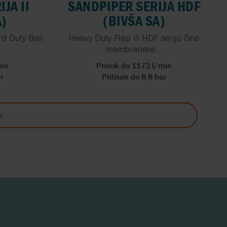
JA II
SANDPIPER SERIJA HDF
A)
(BIVŠA SA)
rd Duty Ball
Heavy Duty Flap ili HDF seriju čine
membranske...
min
Protok do 1173 l/min
r
Pritisak do 8,8 bar
A