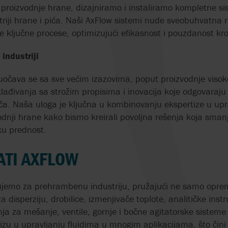
ZAPREMINSKE 
proizvodnje hrane, dizajniramo i instaliramo kompletne si
U
striji hrane i pića. Naši AxFlow sistemi nude sveobuhvatna 
VISOKOTLAČNE
DVOSTRUKI DRO
ge ključne procese, optimizujući efikasnost i pouzdanost kro
PERISTALTIČKE PUMPE
ZA OBRADU OTP
 U
VODA
 industriji
UMIJEŠAVANJE
EKSTRAKTA HMELJA U
POLIMERSKA P
suočava se sa sve većim izazovima, poput proizvodnje visok
PIVSKU SLADOVINU
PREČIŠĆAVANJE
ađivanja sa strožim propisima i inovacija koje odgovaraj
OTPADNIH VODA
ča. Naša uloga je ključna u kombinovanju ekspertize u upr
ROTACIONE KLINASTE
dnji hrane kako bismo kreirali povoljna rešenja koja smanj
PUMPE U VINSKOJ
PUŽNO-EKSCEN
u prednost.
INDUSTRIJI
PUMPA TRANSP
MULJ U PREČIŠ
ATI AXFLOW
DOZIRANJE KISELGURA U
OTPADNIH VODA
PIVARI
A
PRECIZNO DOZI
zujemo za prehrambenu industriju, pružajući ne samo opr
PRECIZNE HEMIJSKE
KLJUČ VRHUNSK
a disperziju, drobilice, izmenjivače toplote, analitičke ins
DOZIRNE PUMPE U
PERFORMANSI 
nja za mešanje, ventile, gornje i bočne agitatorske sisteme
PREČIŠTU VODE
PROIZVODNJI
izu u upravljanju fluidima u mnogim aplikacijama, što čini