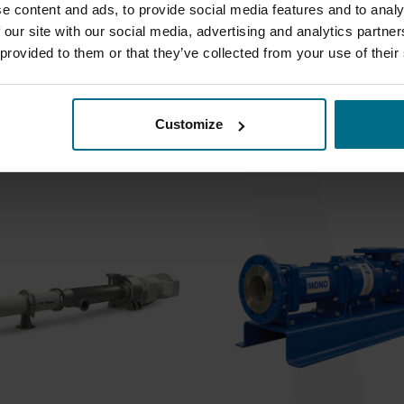
e content and ads, to provide social media features and to analy
E I BEZALKOHOLNA
PEKARSTVO
MESO I MESNI PROI
 our site with our social media, advertising and analytics partn
PIĆA
 provided to them or that they’ve collected from your use of their
Customize
SERIJE: 74 OD PROIZVODJAČA 1