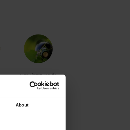
VINO I ŽESTOKA PIĆA
About