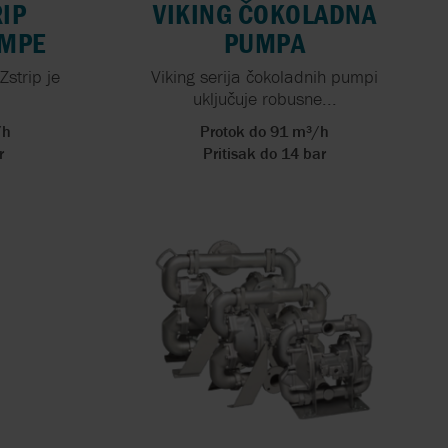
IP
VIKING ČOKOLADNA
UMPE
PUMPA
Zstrip je
Viking serija čokoladnih pumpi
uključuje robusne...
/h
Protok do 91 m³/h
r
Pritisak do 14 bar