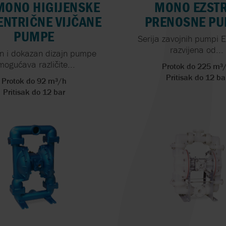
MONO HIGIJENSKE
MONO EZSTR
ENTRIČNE VIJČANE
PRENOSNE P
PUMPE
Serija zavojnih pumpi E
razvijena od...
n i dokazan dizajn pumpe
mogućava različite...
Protok do 225 m³
Pritisak do 12 ba
Protok do 92 m³/h
Pritisak do 12 bar