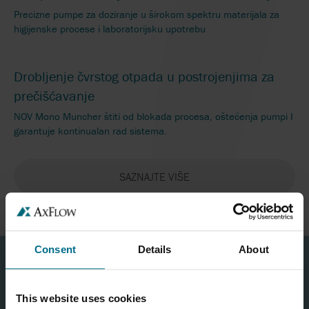
Precizne pumpe za doziranje u širokom spektru materijala za
higijenske procese i laboratorijsku upotrebu
Drobljenje čvrstog otpada u postrojenjima za
prečišćavanje
NOV Mono Muncher štiti od blokada procesa, oštećenja pumpi I
garantuje kontinualan rad sistema.
SAZNAJTE VIŠE
Consent
Details
About
FORMULAR ZA KONTAKT
This website uses cookies