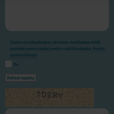
Slažem se prikupljanjem, obradom i korištenjem ličnih
podataka prema opštoj uredbi o zaštiti podataka.
Pravila i
uslovi korištenja
Da
Refresh captcha