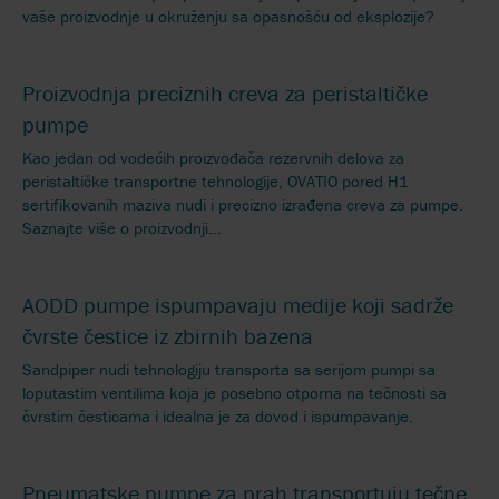
vaše proizvodnje u okruženju sa opasnošću od eksplozije?
Proizvodnja preciznih creva za peristaltičke
pumpe
Kao jedan od vodećih proizvođača rezervnih delova za
peristaltičke transportne tehnologije, OVATIO pored H1
sertifikovanih maziva nudi i precizno izrađena creva za pumpe.
Saznajte više o proizvodnji...
AODD pumpe ispumpavaju medije koji sadrže
čvrste čestice iz zbirnih bazena
Sandpiper nudi tehnologiju transporta sa serijom pumpi sa
loputastim ventilima koja je posebno otporna na tečnosti sa
čvrstim česticama i idealna je za dovod i ispumpavanje.
Pneumatske pumpe za prah transportuju tečne