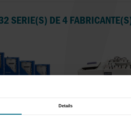
32 SERIE(S) DE 4 FABRICANTE(S
OWERMON NG
AA500
Details
 NG es la nueva generación
El futuro de los Analizado
de monitores...
Continuo...