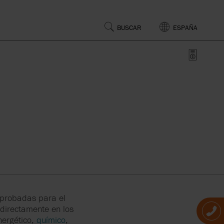
BUSCAR
ESPAÑA
EPUESTO
OS
ONA
CA
LICY
 PLANTA
O DE
AL
s probadas para el
TEMS
 directamente en los
O
nergético,
químico
,