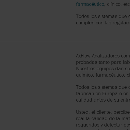
BRAN+LUEBBE
DOCUMENTOS Y
farmacéutico
, clínico, etc
EMERGENCIAS
DESCARGAS
Todos los sistemas que 
CAROLINA COMPONENT
cumplen con las regulaci
GROUP
LOGÍSTICA
GRUNDFOS
HERMAG PUMPS
AxFlow Analizadores come
probadas tanto para labo
LIGHTNIN
Nuestros equipos dan ser
químico, farmacéutico, cl
MASTERFLEX
Todos los sistemas que c
fabrican en Europa o en 
MICROPUMP
calidad antes de su entre
Usted, el cliente, perci
real la calidad de la mat
requeridos y detectar po