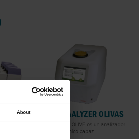
)
SPECTRAALYZER OLIVAS
About
res de Flujo
SpectraAlyzer OLIVE es un analizador
único capaz...