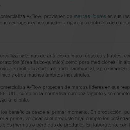
CONDICIONES GENERALES DE
POLYTEC
SISTEMAS
GUÍA PARA OPTIMIZAR
SYSTEM CLEAN
.
VENTA
SU TIEMPO DE
AXFLOW SERVICI
ACTIVIDAD
ECONOMÍA CIR
comercializa AxFlow, provienen de
marcas líderes
en sus res
S
PULSAFEEDER
VIKING PUMP
ones europeas y se someten a rigurosos controles de calida
ROTO PUMPS
WAUKESHA CHE
BURRELL
RF VALVES
WERNERT PUM
rcializa sistemas de análisis químico robustos y fiables, co
SANDPIPER
ratorios (área físico-químico) como para mediciones “in si
ZEUTEC
vicio a múltiples sectores: medioambiental, agroalimentario
ínico y otros muchos ámbitos industriales.
omercializa AxFlow proceden de marcas líderes en sus respe
EE. UU., cumplen la normativa europea vigente y se someten
ga al cliente.
be los beneficios desde el primer momento: En producción, 
eria prima, verificar si el producto final cumple los estánda
sibles mermas o pérdidas de producto. En laboratorio, con 