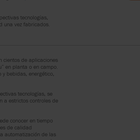
ERS
O Y LA
CULAR
pectivas tecnologías,
d una vez fabricados.
RRY-
PEN
n cientos de aplicaciones
tu” en planta o en campo.
 y bebidas, energético,
ctivas tecnologías, se
 a estrictos controles de
puede conocer en tiempo
res de calidad
la automatización de las