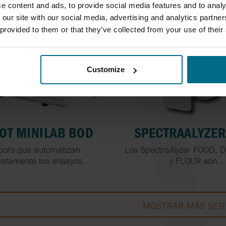
e content and ads, to provide social media features and to analy
 our site with our social media, advertising and analytics partn
 provided to them or that they’ve collected from your use of their
Customize
OT MINILAB BOD
SPECTRAALYZER
bots que automatizan
Los SpectraAlyzer FOOD, 
etamente los ensayos...
y FLOUR son...
MOSTRAR MÁS SER