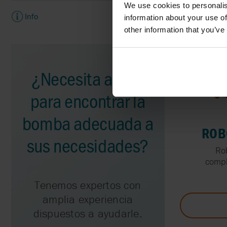
We use cookies to personalis
Info
information about your use of
other information that you’ve
¿Necesita ayuda
para encontrar la
bomba adecuada a
ROB
sus necesidades?
Ro
compl
Tenemos expertos con
amplia experiencia
dispuestos a ayudarle.