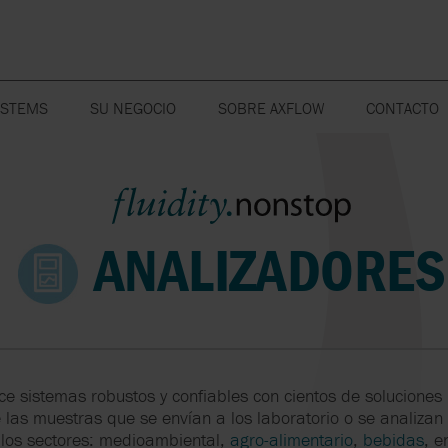
YSTEMS
SU NEGOCIO
SOBRE AXFLOW
CONTACTO
PARA LA INDUSTRIA
NOTICIAS
EN MADRID
COMPONENTES
MINERÍA
PIEZAS DE R
LABORATORI
ICA
SINGLE-USE
EVENTOS
EN BARCEL
PARA TRATAMIENTO
INDUSTRIA
SISTEMAS DE
PETROQUÍMI
MISIÓN, VISIÓN Y VALORES
WEBSITE PO
HOMOGENEIZADORES
FARMACÉUTICA Y
LIMPIEZA DE
PRINCIPALES
ANALIZADORES
BIOTECNOLÓGICA
ABIERTA
TRATAMIENT
FLUIDITY.NONSTOP
INTERCAMBIADORES
AGUAS
DE CALOR
QUÍMICA
VÁLVULAS
SOSTENIBILIDAD
ESTRUCTURA CORPORATIVA
OVATIO
MONITORIZACIÓN
SEAL ANALYTIC
FORMACIÓN
POSICIONES ABIERTAS
ce sistemas robustos y confiables con cientos de solucione
PLENTY
CALIDAD
SERO PUMPSYS
CONTRATOS DE
POLÍTICA DE CALIDAD
e las muestras que se envían a los laboratorio o se analizan
MANTENIMIENT
 los sectores: medioambiental,
agro-alimentario
,
bebidas
, e