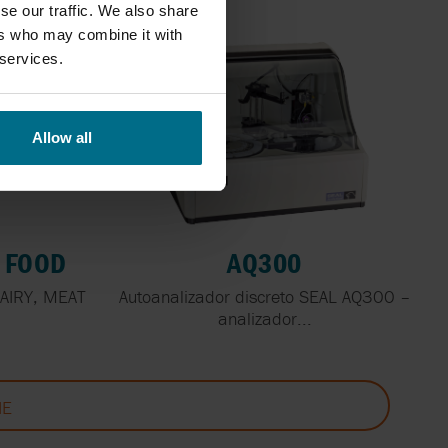
se our traffic. We also share
ers who may combine it with
 services.
Allow all
 FOOD
AQ300
DAIRY, MEAT
Autoanalizador discreto SEAL AQ300 –
analizador...
IE