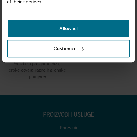
of their services.
Allow all
NOV MONO HIGIJENSKE
Customize
EKSCENTRIČNE VIJČANE PUMPE
Pouzdan i provjeren dizajn
crpke otvara razne higijenske
primjene
PROIZVODI I USLUGE
Proizvodi