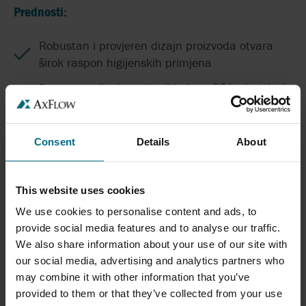
Prednosti:
Robustan i provjeren dizajn proizvoda otvara
širok raspon higijenskih primjena
Brzo rastavljanje radi prikladnog čišćenja (ako je
potrebno i na drugom mjestu) i održavanja na
licu mjesta
Consent
Details
About
Niži operativni troškovi tijekom vijeka trajanja
pumpe
Rezervni dijelovi koji se mogu brzo isporučiti
This website uses cookies
We use cookies to personalise content and ads, to
Montaža u kompletnim sustavima ili na
provide social media features and to analyse our traffic.
kolicima
We also share information about your use of our site with
our social media, advertising and analytics partners who
may combine it with other information that you’ve
POVEZANI PROIZVODI
provided to them or that they’ve collected from your use