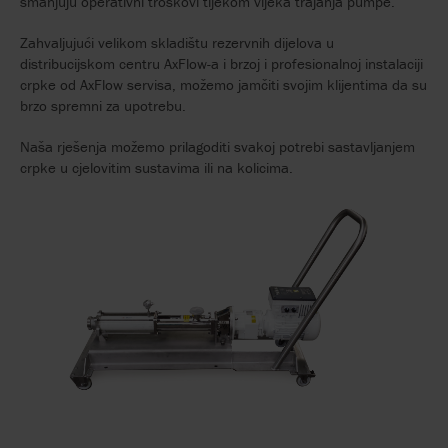
smanjuju operativni troškovi tijekom vijeka trajanja pumpe.
Zahvaljujući velikom skladištu rezervnih dijelova u
distribucijskom centru AxFlow-a i brzoj i profesionalnoj instalaciji
crpke od AxFlow servisa, možemo jamčiti svojim klijentima da su
brzo spremni za upotrebu.
Naša rješenja možemo prilagoditi svakoj potrebi sastavljanjem
crpke u cjelovitim sustavima ili na kolicima.