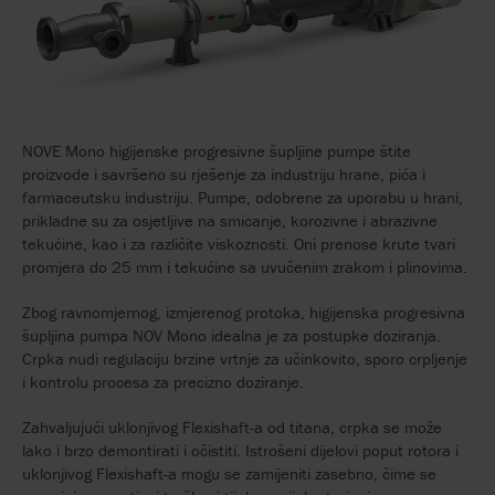
NOVE Mono higijenske progresivne šupljine pumpe štite
proizvode i savršeno su rješenje za industriju hrane, pića i
farmaceutsku industriju. Pumpe, odobrene za uporabu u hrani,
prikladne su za osjetljive na smicanje, korozivne i abrazivne
tekućine, kao i za različite viskoznosti. Oni prenose krute tvari
promjera do 25 mm i tekućine sa uvučenim zrakom i plinovima.
Zbog ravnomjernog, izmjerenog protoka, higijenska progresivna
šupljina pumpa NOV Mono idealna je za postupke doziranja.
Crpka nudi regulaciju brzine vrtnje za učinkovito, sporo crpljenje
i kontrolu procesa za precizno doziranje.
Zahvaljujući uklonjivog Flexishaft-a od titana, crpka se može
lako i brzo demontirati i očistiti. Istrošeni dijelovi poput rotora i
uklonjivog Flexishaft-a mogu se zamijeniti zasebno, čime se