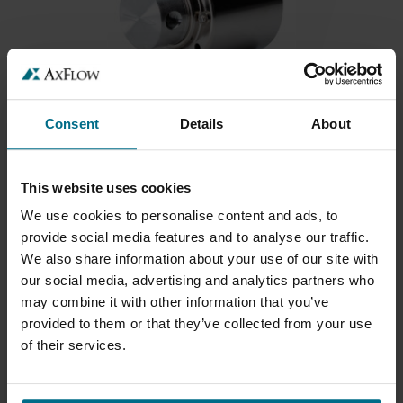
MICROPUMP MODEL GB
Consent
Details
About
Max. térfogatáram 6,4 l/min
Max. nyomás 8,6 bar
This website uses cookies
We use cookies to personalise content and ads, to
provide social media features and to analyse our traffic.
We also share information about your use of our site with
our social media, advertising and analytics partners who
may combine it with other information that you’ve
provided to them or that they’ve collected from your use
of their services.