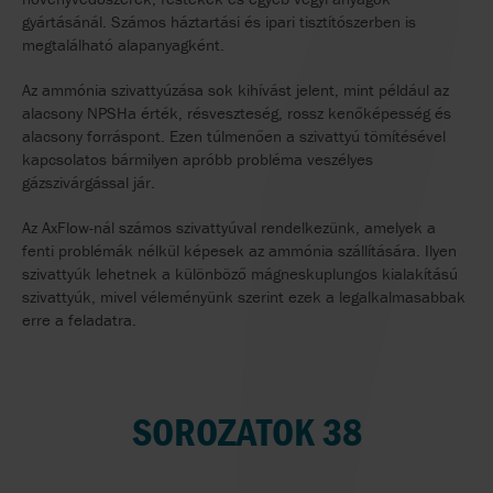
gyártásánál. Számos háztartási és ipari tisztítószerben is
megtalálható alapanyagként.
Az ammónia szivattyúzása sok kihívást jelent, mint például az
alacsony NPSHa érték, résveszteség, rossz kenőképesség és
alacsony forráspont. Ezen túlmenően a szivattyú tömítésével
kapcsolatos bármilyen apróbb probléma veszélyes
gázszivárgással jár.
Az AxFlow-nál számos szivattyúval rendelkezünk, amelyek a
fenti problémák nélkül képesek az ammónia szállítására. Ilyen
szivattyúk lehetnek a különböző mágneskuplungos kialakítású
szivattyúk, mivel véleményünk szerint ezek a legalkalmasabbak
erre a feladatra.
SOROZATOK 38