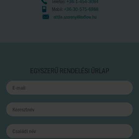
Telefon:
+36-1-454-3084
Mobil:
+36-30-575-6988
attila.szorenyi@axflow.hu
EGYSZERŰ RENDELÉSI ŰRLAP