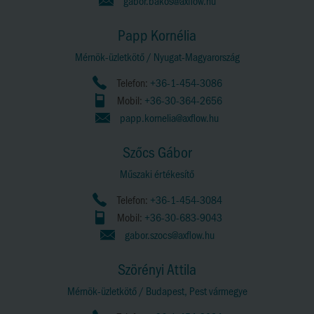
gabor.bakos@axflow.hu
Papp Kornélia
Mérnök-üzletkötő / Nyugat-Magyarország
Telefon:
+36-1-454-3086
Mobil:
+36-30-364-2656
papp.kornelia@axflow.hu
Szőcs Gábor
Műszaki értékesítő
Telefon:
+36-1-454-3084
Mobil:
+36-30-683-9043
gabor.szocs@axflow.hu
Szörényi Attila
Mérnök-üzletkötő / Budapest, Pest vármegye