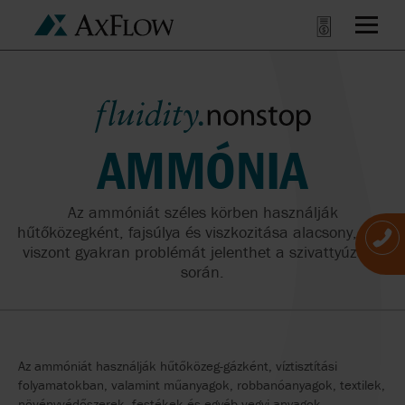
AMMÓNIA
Az ammóniát széles körben használják
hűtőközegként, fajsúlya és viszkozitása alacsony, ami
viszont gyakran problémát jelenthet a szivattyúzása
során.
Az ammóniát használják hűtőközeg-gázként, víztisztítási
folyamatokban, valamint műanyagok, robbanóanyagok, textilek,
növényvédőszerek, festékek és egyéb vegyi anyagok