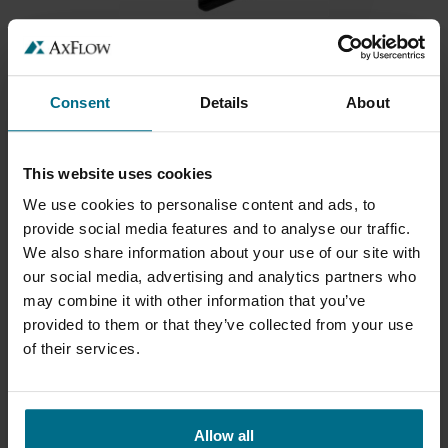
REALAX IP SOROZAT
Tömlőszivattyúk 25 m3/ óra térfogatáramig
Consent
Details
About
Max. térfogatáram 42 m³/h
Max. nyomás 8 bar
This website uses cookies
We use cookies to personalise content and ads, to
provide social media features and to analyse our traffic.
We also share information about your use of our site with
our social media, advertising and analytics partners who
may combine it with other information that you’ve
provided to them or that they’ve collected from your use
of their services.
APV WA+ ASZEPTIKUS SZIVATTYÚK
Allow all