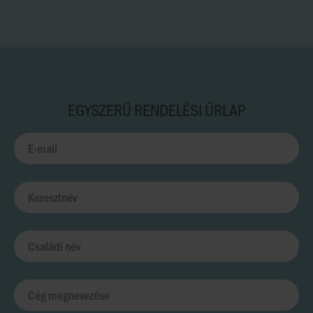
EGYSZERŰ RENDELÉSI ŰRLAP