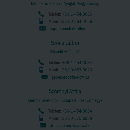
Mérnök-üzletkötő / Nyugat-Magyarország
Telefon:
+36-1-454-3086
Mobil:
+36-30-364-2656
papp.kornelia@axflow.hu
Szőcs Gábor
Műszaki értékesítő
Telefon:
+36-1-454-3084
Mobil:
+36-30-683-9043
gabor.szocs@axflow.hu
Szörényi Attila
Mérnök-üzletkötő / Budapest, Pest vármegye
Telefon:
+36-1-454-3084
Mobil:
+36-30-575-6988
attila.szorenyi@axflow.hu