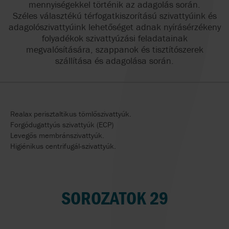
mennyiségekkel történik az adagolás során.
Széles választékú térfogatkiszorítású szivattyúink és
adagolószivattyúink lehetőséget adnak nyírásérzékeny
folyadékok szivattyúzási feladatainak
megvalósítására, szappanok és tisztítószerek
szállítása és adagolása során.
Realax perisztaltikus tömlőszivattyúk.
Forgódugattyús szivattyúk (ECP)
Levegős membránszivattyúk.
Higiénikus centrifugál-szivattyúk.
SOROZATOK 29