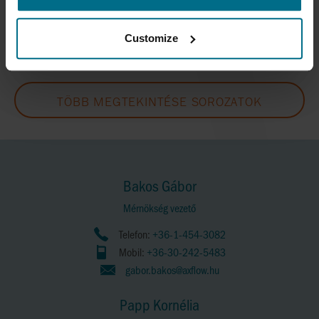
Wa+ aszeptikus szivattyúk
Max. térfogatáram 175 m³/h
Customize
Max. nyomás 10 bar
TÖBB MEGTEKINTÉSE SOROZATOK
Bakos Gábor
Mérnökség vezető
Telefon:
+36-1-454-3082
Mobil:
+36-30-242-5483
gabor.bakos@axflow.hu
Papp Kornélia