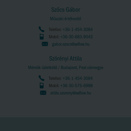
Szőcs Gábor
Műszaki értékesítő
Telefon:
+36-1-454-3084
Mobil:
+36-30-683-9043
gabor.szocs@axflow.hu
Szörényi Attila
Mérnök-üzletkötő / Budapest, Pest vármegye
Telefon:
+36-1-454-3084
Mobil:
+36-30-575-6988
attila.szorenyi@axflow.hu