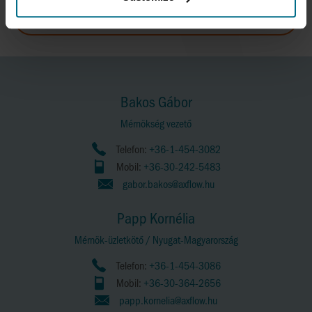
TÖBB MEGTEKINTÉSE SOROZATOK
Bakos Gábor
Mérnökség vezető
Telefon:
+36-1-454-3082
Mobil:
+36-30-242-5483
gabor.bakos@axflow.hu
Papp Kornélia
Mérnök-üzletkötő / Nyugat-Magyarország
Telefon:
+36-1-454-3086
Mobil:
+36-30-364-2656
papp.kornelia@axflow.hu