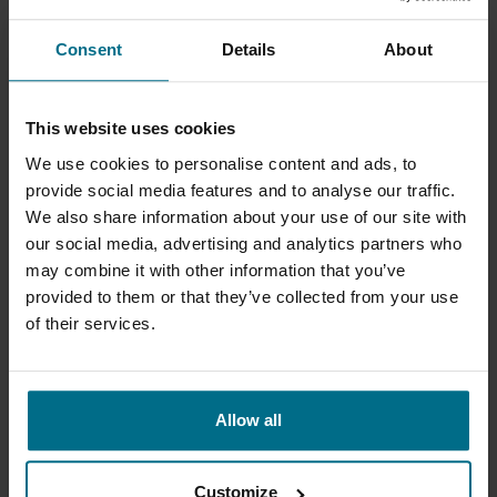
Max. térfogatáram 1100 l/h
Max. nyomás 8 bar
Consent
Details
About
This website uses cookies
We use cookies to personalise content and ads, to
provide social media features and to analyse our traffic.
We also share information about your use of our site with
our social media, advertising and analytics partners who
may combine it with other information that you’ve
provided to them or that they’ve collected from your use
of their services.
REALAX IP SOROZAT
Tömlőszivattyúk 25 m3/ óra térfogatáramig
Max. térfogatáram 42 m³/h
Allow all
Max. nyomás 8 bar
Customize