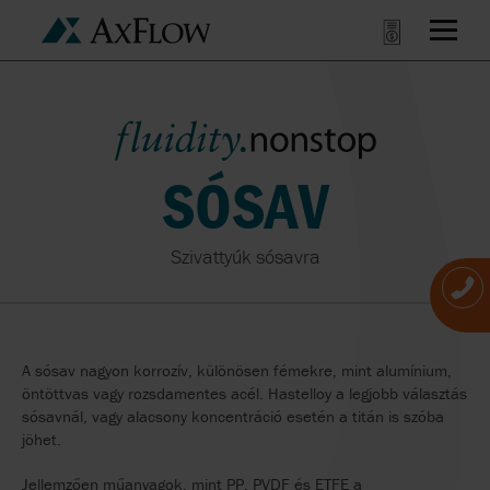
SÓSAV
Szivattyúk sósavra
A sósav nagyon korrozív, különösen fémekre, mint alumínium,
öntöttvas vagy rozsdamentes acél. Hastelloy a legjobb választás
sósavnál, vagy alacsony koncentráció esetén a titán is szóba
jöhet.
Jellemzően műanyagok, mint PP, PVDF és ETFE a