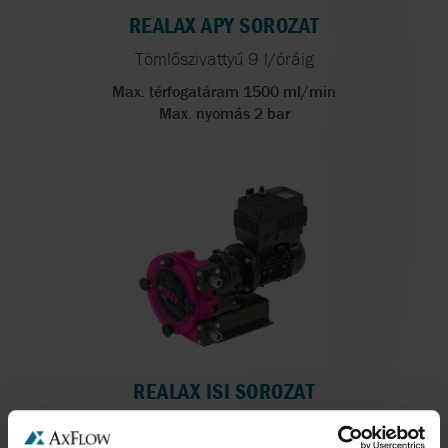
REALAX APY SOROZAT
Tömlőszivattyú 9 l/óráig
Max. térfogatáram 1500 ml/min
Max. nyomás 2 bar
REALAX ISI SOROZAT
Tömlőszivattyúk 1,5 m3 / óra kapacitásig