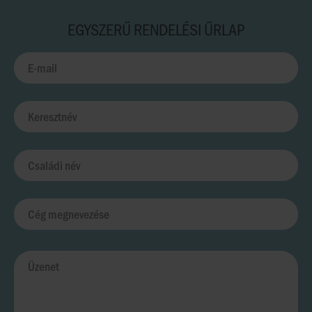
EGYSZERŰ RENDELÉSI ŰRLAP