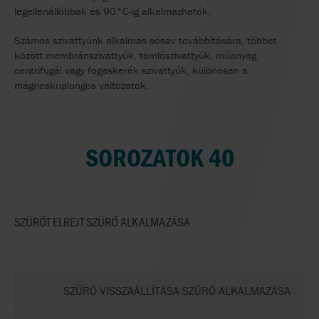
legellenállóbbak és 90°C-ig alkalmazhatók.
Számos szivattyúnk alkalmas sósav továbbítására, többet
között membránszivattyúk, tömlőszivattyúk, műanyag
centrifugál vagy fogaskerék szivattyúk, különösen a
mágneskuplungos változatok.
SOROZATOK 40
SZŰRŐT ELREJT
SZŰRŐ ALKALMAZÁSA
SZŰRŐ VISSZAÁLLÍTÁSA SZŰRŐ ALKALMAZÁSA