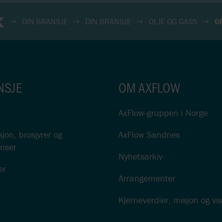
DIN BRANSJE
DIN BRANSJE
OLJE OG GASS
O
NSJE
OM AXFLOW
AxFlow-gruppen i Norge
on, brosjyrer og
AxFlow Sandnes
nser
Nyhetsarkiv
er
Arrangementer
Kjerneverdier, misjon og vi