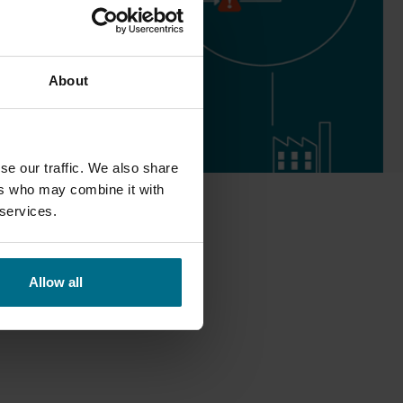
About
se our traffic. We also share
ers who may combine it with
 services.
R
Allow all
maet