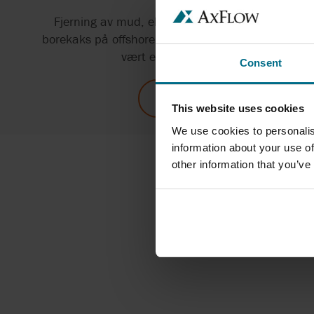
Fjerning av mud, eller borevæske som det også 
borekaks på offshore olje- og gassrigger har, i likh
vært et problem for riggoperatører. 
Consent
HELE ARTIKKELEN OM MOIV
This website uses cookies
We use cookies to personalis
information about your use of
other information that you’ve
Les