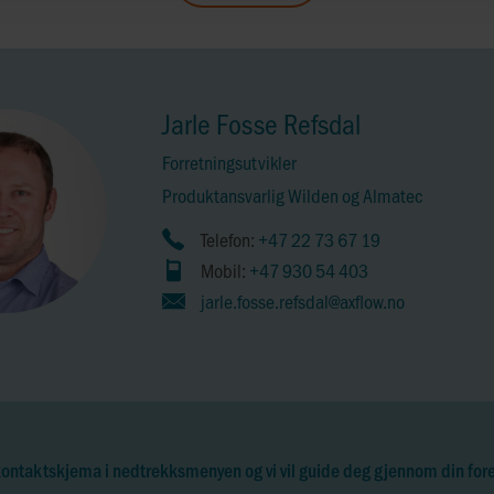
Jarle Fosse Refsdal
Forretningsutvikler
Produktansvarlig Wilden og Almatec
Telefon:
+47 22 73 67 19
Mobil:
+47 930 54 403
jarle.fosse.refsdal@axflow.no
kontaktskjema i nedtrekksmenyen og vi vil guide deg gjennom din for