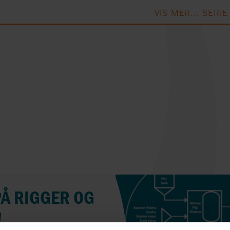
VYC INDUSTRIAL 
VIS MER... SERIE
SPX FLOW PLENTY
SPX FLOW WAU
CHERRY-BURRE
RESIDEO
WIKA
REALAX
IK
WIKON
RICHTER
WILDEN BY PSG
PÅ RIGGER OG
!