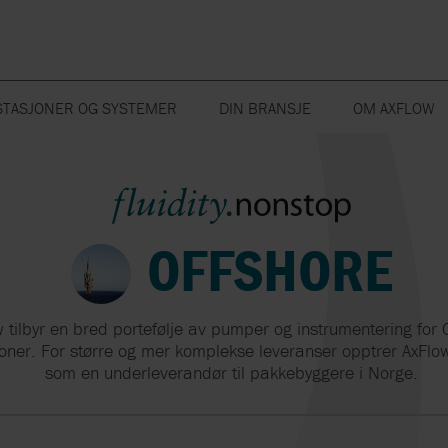
TASJONER OG SYSTEMER
DIN BRANSJE
OM AXFLOW
JEMISKE SYSTEMER
AXFLOW-GRUPP
MUNCHERE
OLJE OG GASS
PAKNINGER
ENERGI
TASJONER
AXFLOW SAND
OPEN PLANT
AKVAKULTUR
RESERVEDEL
VANN OG MIL
NYHETSARKIV
CLEANING
OFFSHORE
ARRANGEMEN
BROSJYRER
KUNDEREFERA
VAKUUMPUM
PUMPER
KOMPRESSO
KJERNEVERDIE
BLÅSERE
VISJON
 tilbyr en bred portefølje av pumper og instrumentering for 
PULSASJONDEMPING
FLUIDITY.NON
oner. For større og mer komplekse leveranser opptrer AxFlo
VENTILER
som en underleverandør til pakkebyggere i Norge.
BÆREKRAFT
GOETZE
OPPLÆRING
PORTAFLOW PF333 -
ROSEMOUNT BY
SERVICE-AVTAL
TKA 295
VÅRE EIERE
UTLEIE
EMERSON
TESTMANOMETE
UTLEIE