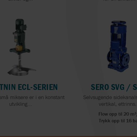
LUTZ
SYSTEM CLEAN
SPX FLOW LIGHTNIN
TSI FLOWMETE
MICRONICS
URACA
MICROPUMP
VAG-ARMATURE
MAAG
VAISALA
TNIN ECL-SERIEN
SERO SVG / 
NOV
VALMET
små miksere er i en konstant
Selvsugende sidekana
ODIS
VARISCO
utvikling...
vertikal, ettrinns.
Flow opp til 20 m³
OVATIO
VIKING PUMP, I
Trykk opp til 16 b
IDEX
POMPETRAVAINI