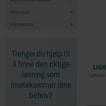
AUMA
PRODUSENT
AXIOMA
SERTIFIKATER
BEDFORD PUMPS
BEULCO
BLACOH
Trenger du hjelp til
å finne den riktige
BLUE-WHITE
LIGH
løsning som
SPX FLOW
Ligthnins 
BRAN+LUEBBE
imøtekommer dine
CALPEDA
behov?
CMO VALVES