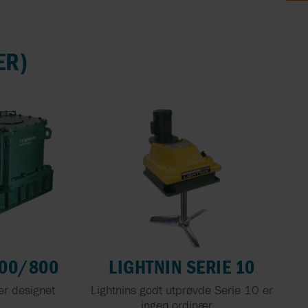
LSETNING
AXFLOW SANDNES AS |
NOLOGY
MEMBER OF AXFLOW GROUP
UMPING -
AXFLOW SANDNES - SERVICE
ER)
EM
OG VERKSTED
EN
TEMS
ERKLÆRING
 OG MANGFOLD
700/800
LIGHTNIN SERIE 10
er designet
Lightnins godt utprøvde Serie 10 er
ingen ordinær...