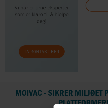
Vi har erfarne eksperter
CRYOSTAR
som er klare til å hjelpe
EDWARDS
deg!
ELMESS-
THERMOSYSTEMTECHN
FAGGIOLATI PUMPS
TA KONTAKT HER
FINDER
FPZ
MOIVAC - SIKRER MILJØET 
PLATTFORMER