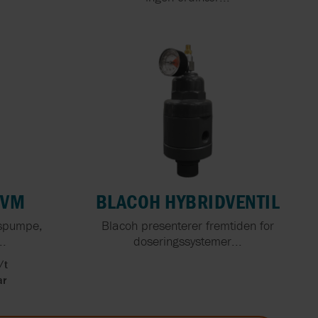
ERS
RS
N
SVM
BLACOH HYBRIDVENTIL
lspumpe,
Blacoh presenterer fremtiden for
..
doseringssystemer...
/t
NC. BY
ar