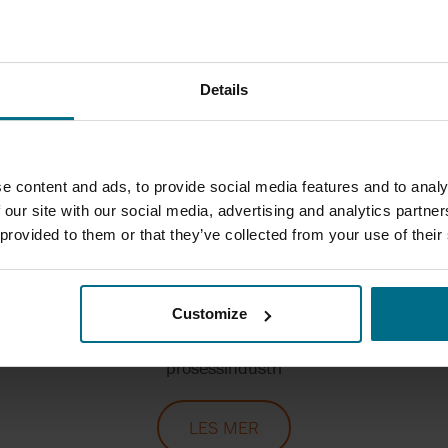
kalles, med innhold av
et med avløpsvann, alltid
En gang...
Details
AC
e content and ads, to provide social media features and to analy
 our site with our social media, advertising and analytics partn
 provided to them or that they’ve collected from your use of their
ÅRETS PROSESSINDUSTRIAVIS E
TILGJENGELIG!
Customize
 om vår store satsning på ventiler i vår siste avis med te
prosessindustri
LES MER