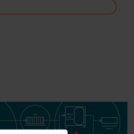
S.A.
KESHA
LL