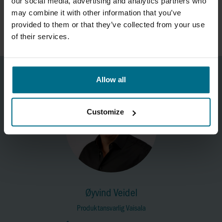
our social media, advertising and analytics partners who
may combine it with other information that you’ve
Ex-sikre heate-relementer for oppvarming av olje...
provided to them or that they’ve collected from your use
of their services.
Allow all
Customize
Øyvind Veidel
Produktansvarlig Vaisala