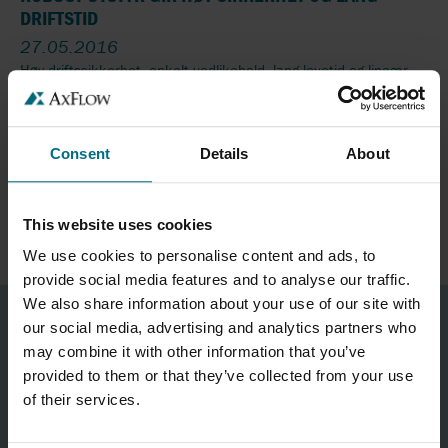
DRIFTSTID
27.05.2016
Høy driftssikkerhet, enkelt vedlikehold, lang levetid og lineær
dosering med stort doseringsområde var viktig da Nedre
Romerike Vannverk valgte doseringspumper til sitt moderne
vannverk i Hauglifjell...
Consent
Details
About
LES MER
This website uses cookies
We use cookies to personalise content and ads, to
provide social media features and to analyse our traffic.
We also share information about your use of our site with
our social media, advertising and analytics partners who
may combine it with other information that you’ve
provided to them or that they’ve collected from your use
of their services.