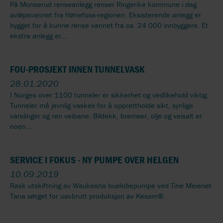
På Monserud renseanlegg renser Ringerike kommune i dag
avløpsvannet fra Hønefoss-regionen. Eksisterende anlegg er
bygget for å kunne rense vannet fra ca. 24 000 innbyggere. Et
ekstra anlegg er...
FOU-PROSJEKT INNEN TUNNELVASK
28.01.2020
I Norges over 1100 tunneler er sikkerhet og vedlikehold viktig.
Tunneler må jevnlig vaskes for å opprettholde sikt, synlige
varslinger og ren veibane. Bildekk, bremser, olje og veisalt er
noen...
SERVICE I FOKUS - NY PUMPE OVER HELGEN
10.09.2019
Rask utskiftning av Waukesha buelobepumpe ved Tine Meieriet
Tana sørget for uavbrutt produksjon av Kesam®.