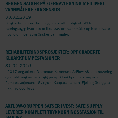
BERGEN SATSER PÅ FJERNAVLESNING MED IPERL-
VANNMÅLERE FRA SENSUS
03.02.2019
Bergen kommune har valgt å installere digitale iPERL i
næringsbygg hvor det stilles krav om vannmåler og hos private
husholdninger som ønsker vannmåler.
REHABILITERINGSPROSJEKTER: OPPGRADERTE
KLOAKKPUMPESTASJONER
31.01.2019
I 2017 engasjerte Drammen Kommune AxFlow AS til renovering
og etablering av overbygg på sju kloakkpumpestasjoner.
Pumpestasjonene i Svingen, Kaspara Larsen, Fjell og Ørengata
fikk nye overbygg...
AXFLOW-GRUPPEN SATSER I VEST: SAFE SUPPLY
LEVERER KOMPLETT TRYKKØKNINGSSTASJON TIL
IVAR IKS