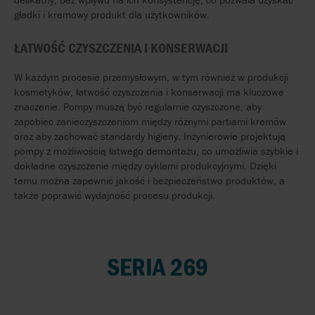
gładki
i
kremowy
produkt
dla
użytkowników
.
ŁATWOŚĆ
CZYSZCZENIA
I
KONSERWACJI
W
każdym
procesie
przemysłowym
, w
tym
również
w
produkcji
kosmetyków
,
łatwość
czyszczenia
i
konserwacji
ma
kluczowe
znaczenie
.
Pompy
muszą
być
regularnie
czyszczone
,
aby
zapobiec
zanieczyszczeniom
między
różnymi
partiami
kremów
oraz
aby
zachować
standardy
higieny
.
Inżynierowie
projektują
pompy
z
możliwością
łatwego
demontażu
, co
umożliwia
szybkie
i
dokładne
czyszczenie
między
cyklami
produkcyjnymi
.
Dzięki
temu
można
zapewnić
jakość
i
bezpieczeństwo
produktów
, a
także
poprawić
wydajność
procesu
produkcji
.
SERIA 269