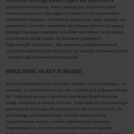
Utrzymanie
wysokiego
poziomu
higieny
jest
priorytetem
w
produkcji
kosmetyków
.
Kremy
muszą
być
chronione
przed
zanieczyszczeniami
,
aby
zagwarantować
ich
bezpieczeństwo
.
Jakikolwiek
kontakt z
atmosferą
zewnętrzną
może
wpływać
na
właściwości
kremów
i
prowadzić
do
rozwoju
bakterii
lub
psucia
.
Dlatego
kluczowe
znaczenie
ma
układ
uszczelnień
w
pompach
.
Inżynierowie
kładą
nacisk
na
tworzenie
szczelnych
i
higienicznych
uszczelnień
,
aby
zapobiec
przedostawaniu
się
czynników
zewnętrznych
do
pompy
, co
pozwala
zachować
jakość
i
integralność
kremów
kosmetycznych
.
WRAŻLIWOŚĆ
NA
SIŁY
ŚCINAJĄCE
Kremy
kosmetyczne
są
naturalnie
wrażliwe
na
siły
ścinające
, co
oznacza
,
że
ich
tekstura
może
ulec
zmianie
pod
wpływem
takich
sił
.
Tradycyjne
pompy
o
wysokich
współczynnikach
ścinania
mogą
uszkodzić
strukturę
kremów
,
zmieniając
ich
konsystencję
i
potencjalnie
obniżając
ich
atrakcyjność
dla
konsumentów
. Do
delikatnego
pompowania
tych
kremów
stosowane
są
specjalistyczne
pompy
o
niskim
współczynniku
ścinania
.
Zapewniają
one
,
że
kremy
są
transportowane
w
sposób
delikatny
,
bez
wpływu
na
ich
konsystencję
, co
pozwala
uzyskać