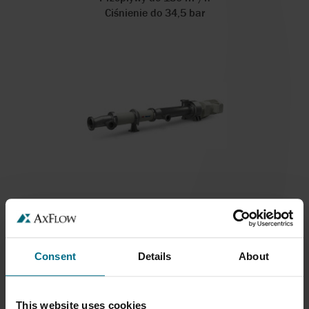
Ciśnienie do 34,5 bar
NOV MONO POMPA HIGIENICZNA
NOV Mono pompa higieniczna to higieniczna
pompa...
Consent
Details
About
Przepływy do 92 m³/h
Ciśnienie do 12 bar
This website uses cookies