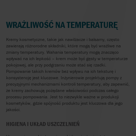
WRAŻLIWOŚĆ
NA
TEMPERATURĘ
Kremy
kosmetyczne
,
takie
jak
nawilżacze
i
balsamy
,
często
zawierają
różnorodne
składniki
,
które
mogą
być
wrażliwe
na
zmiany
temperatury
.
Wahania
temperatury
mogą
znacząco
wpływać
na
ich
lepkość
–
krem
może
być
gęsty
w
temperaturze
pokojowej
, ale
przy
podgrzaniu
może
stać
się
rzadki
.
Pompowanie
takich
kremów
bez
wpływu
na
ich
teksturę
i
konsystencję
jest
kluczowe
.
Inżynierowie
projektują
pompy
z
precyzyjnymi
mechanizmami
kontroli
temperatury
,
aby
zapewnić
,
że
kremy
zachowują
pożądane
właściwości
podczas
całego
procesu
pompowania
.
Jest
to
niezwykle
ważne
w
produkcji
kosmetyków
,
gdzie
spójność
produktu
jest
kluczowa
dla
jego
jakości
.
HIGIENA
I
UKŁAD
USZCZELNIEŃ