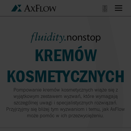
KREMÓW
KOSMETYCZNYCH
Pompowanie
kremów
kosmetycznych
wiąże
się
z
wyjątkowym
zestawem
wyzwań
,
które
wymagają
szczególnej
uwagi
i
specjalistycznych
rozwiązań
.
Przyjrzyjmy
się
bliżej
tym
wyzwaniom
i
temu
, jak AxFlow
może
pomóc
w
ich
przezwyciężeniu
.