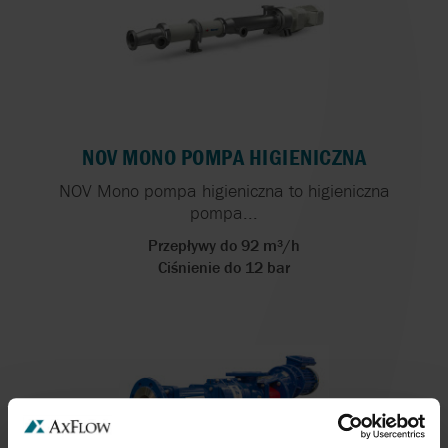
NOV MONO POMPA HIGIENICZNA
NOV Mono pompa higieniczna to higieniczna
pompa...
Przepływy do 92 m³/h
Ciśnienie do 12 bar