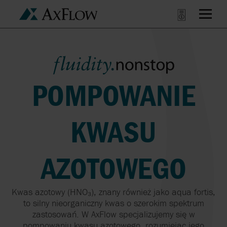
POMPOWANIE
KWASU
AZOTOWEGO
Kwas
azotowy
(HNO₃),
znany
również
jako aqua
fortis,
to
silny
nieorganiczny
kwas
o
szerokim
spektrum
zastosowań
. W AxFlow
specjalizujemy
się
w
pompowaniu
kwasu
azotowego
,
rozumiejąc
jego