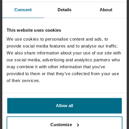
Consent
Details
About
MONO EZSTRIP POMPA TRANSFEROWA
This website uses cookies
Mono EZstrip pompa transferowa to pompa
We use cookies to personalise content and ads, to
śrubowa...
provide social media features and to analyse our traffic.
Przepływy do 225 m³/h
We also share information about your use of our site with
Ciśnienie do 12 bar
our social media, advertising and analytics partners who
may combine it with other information that you’ve
provided to them or that they’ve collected from your use
of their services.
Allow all
Customize