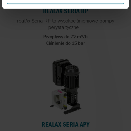
REALAX SERIA RP
realAx Seria RP to wysokociśnieniowe pompy
perystaltyczne...
Przepływy do 72 m³/h
Ciśnienie do 15 bar
REALAX SERIA APY