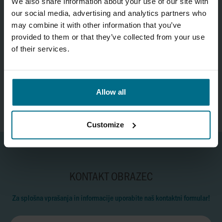
We also share information about your use of our site with
our social media, advertising and analytics partners who
may combine it with other information that you’ve
provided to them or that they’ve collected from your use
of their services.
Stanislav Šalamon
Telefon:
+386 2 63 00 853
Mobilni:
+386 41 77 40 71
stanislav.salamon@vip-tehnika.si
Allow all
Customize
KONTAKT OBRAZEC
Za splošna vprašanja in informacije uporabite naš kontaktni formular!