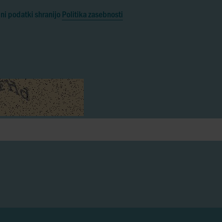
ni podatki shranijo
Politika zasebnosti