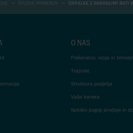
CIJE
ŠTUDIJE PRIMEROV
ČRPALKE Z OKROGLIMI BATI 
A
O NAS
nt
Poslanstvo, vizija in temel
e
Trajnost
formacije
Struktura podjetja
Vaša kariera
Splošni pogoji prodaje in d