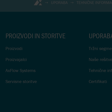
UPORABA
TEHNIČNE INFORMA
PROIZVODI IN STORITVE
UPORAB
Proizvodi
Tržni segme
Proizvajalci
Naše rešitv
AxFlow Systems
Tehnične in
Servisne storitve
Certifikati