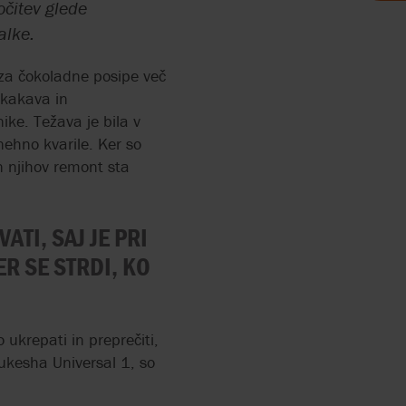
očitev glede
E IN
alke.
DARSTVO
RRY-
X FLOW
 za čokoladne posipe več
 ČRPALKE
 kakava in
ike. Težava je bila v
ehno kvarile. Ker so
 IN
in njihov remont sta
IZVODNJI
TI, SAJ JE PRI
LKE ZA
R SE STRDI, KO
UMNA
 ukrepati in preprečiti,
OPLINA
aukesha Universal 1, so
LKE
A