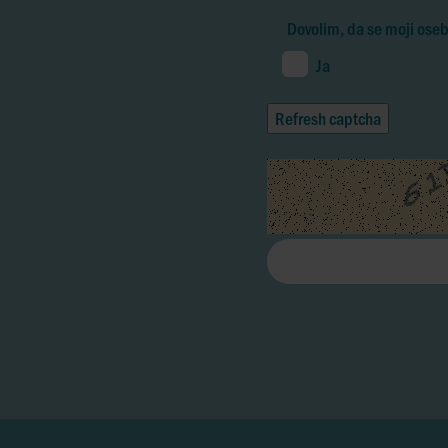
Dovolim, da se moji oseb
Ja
Refresh captcha