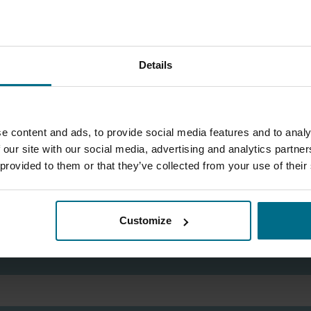
Centrala
Mobilni:
+386 2 684 00 60
Details
vip.tehnika@siol.net
e content and ads, to provide social media features and to analy
 our site with our social media, advertising and analytics partn
 provided to them or that they’ve collected from your use of their
KONTAKT OBRAZEC
Customize
Za splošna vprašanja in informacije uporabite naš kontaktni formular