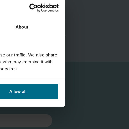
About
se our traffic. We also share
ers who may combine it with
 services.
Allow all
!