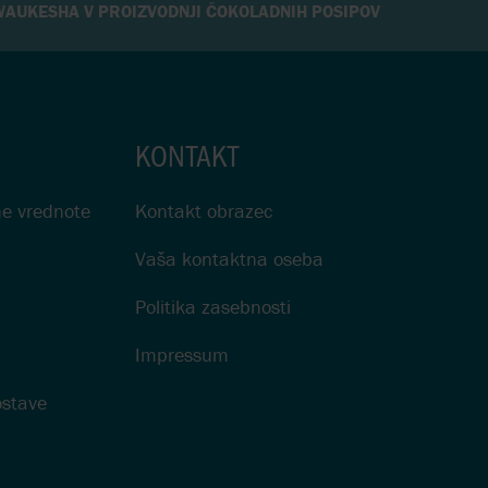
WAUKESHA V PROIZVODNJI ČOKOLADNIH POSIPOV
KONTAKT
jne vrednote
Kontakt obrazec
Vaša kontaktna oseba
Politika zasebnosti
Impressum
ostave