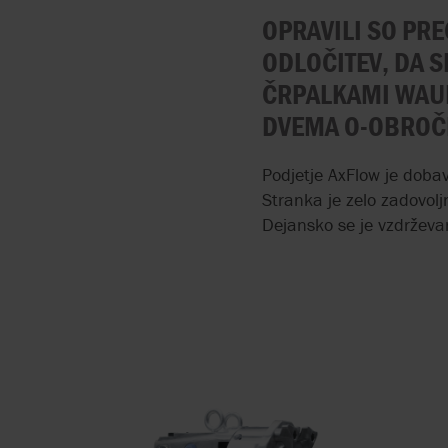
OPRAVILI SO PRE
PERISTALTIČNE ČRPAL
ODLOČITEV, DA S
ZA POVRŠINSKE
PREMAZE
ČRPALKAMI WAUKE
DVEMA O-OBROČE
DOZIRNE ČRPALKE ZA
DEZINFEKCIJSKA
SREDSTVA
Podjetje AxFlow je dobav
Stranka je zelo zadovolj
DROBLJENJE TRDNIH
Dejansko se je vzdrževan
SNOVI V ČISTILNIH
NAPRAVAH
VISOKA STOPNJA
ČRPANJA Z NIZKO
PORABO STISNJENEGA
ZRAKA
PRENAŠAJO MEDIJE Z