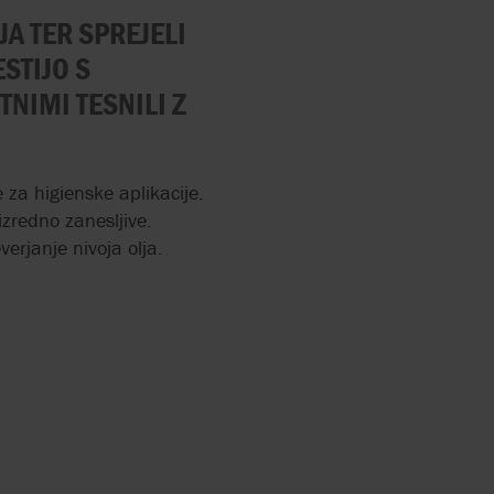
A TER SPREJELI
ODRIVNE
STIJO S
NIMI TESNILI Z
OBILNIKI
DPADNIH
 za higienske aplikacije.
izredno zanesljive.
ALKA ZA
erjanje nivoja olja.
ADNIH
 POLŽNA
BLATO
ODPADNE
RANJE:
KE