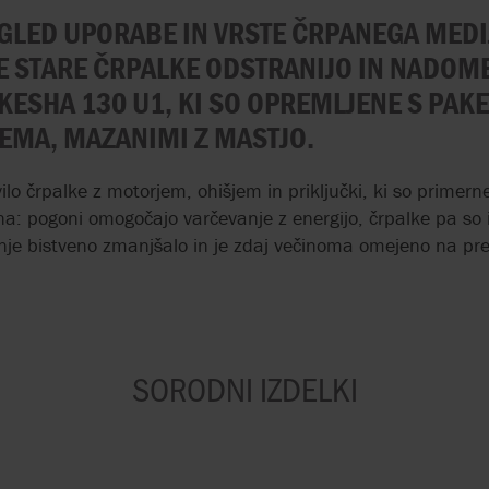
GLED UPORABE IN VRSTE ČRPANEGA MEDIJ
VDELAVA HMELJEVEGA
KE
EKSTRAKTA V PIVSKO
HIGIENSKE IZP
E STARE ČRPALKE ODSTRANIJO IN NADOME
PIVINO
ČRPALKE
SHA 130 U1, KI SO OPREMLJENE S PAKET
MA, MAZANIMI Z MASTJO.
VOLUMETRIČNE
DVOJGREDNI DR
ČRPALKE Z VRTLJIVIMI
ZA ČIŠČENJE O
BATI V VINSKI INDUSTRIJI
VODA
ilo črpalke z motorjem, ohišjem in priključki, ki so primerne
na: pogoni omogočajo varčevanje z energijo, črpalke pa so 
DOZIRANJE
POLIMERNA ČRP
je bistveno zmanjšalo in je zdaj večinoma omejeno na prev
DIATOMEJSKE ZEMLJE V
OBDELAVO ODP
PIVOVARNI
VODA
NATANČNE ČRPALKE ZA
EKSCENTRIČNA
DOZIRANJE KEMIKALIJ
ČRPALKA ČRPA 
SORODNI IZDELKI
PRI OBDELAVI VODE
PRI ČIŠČENJU 
VODE
PERISTALTIČNE ČRPALKE
Z VALJČKI
NATANČNO DOZI
KLJUČ VRHUNS