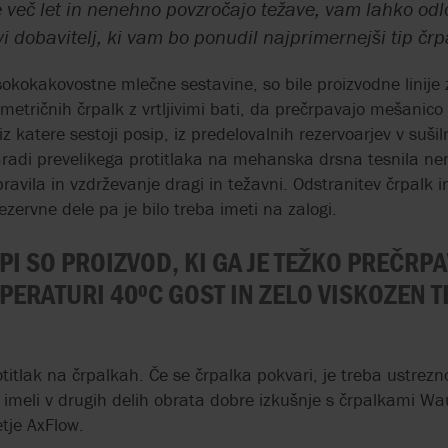
PULSAFEEDER
CE
VIKING PUMP
ISO 14001
e več let in nenehno povzročajo težave, vam lahko odl
SNOVMI
ODPADNE VODE
AXFLOW SERVIC
 dobavitelj, ki vam bo ponudil najprimernejši tip črp
SKID SISTEMI
KROŽNO GOSPO
REALAX
EHEDG
WAUKESHA CHE
ISO 9001
CIP ČIŠČENJE IN
SAMOSESALNE
BURRELL BY SP
isokokakovostne mlečne sestavine, so bile proizvodne linije
TRANSPORT ŽIVIL Z ISTO
PERISTALTIČNE
umetričnih črpalk z vrtljivimi bati, da prečrpavajo mešanico
ČRPALKO
E
IH
 katere sestoji posip, iz predelovalnih rezervoarjev v sušiln
TOPLOTNI
aradi prevelikega protitlaka na mehanska drsna tesnila nen
DOZIRANJE
IZMENJEVALNIKI
opravila in vzdrževanje dragi in težavni. Odstranitev črpalk 
FLOKULANTOV
OBODNE BATNE
rezervne dele pa je bilo treba imeti na zalogi.
ČRPALKE V PRO
ŽIVALSKE KRME
DOZIRNE ČRPALKE ZA
I
I SO PROIZVOD, KI GA JE TEŽKO PREČRPAVA
KEMIKALIJE
ZOBNIŠKE ČRPA
ERATURI 40⁰C GOST IN ZELO VISKOZEN TE
OBDELAVO BIT
MEMBRANSKA ČRPALKA
S STISNJENIM ZRAKOM
ZA ŽIVILSKE IZDELKE
DROBILNIKI V
titlak na črpalkah. Če se črpalka pokvari, je treba ustrezno
PROIZVODNJI BI
o imeli v drugih delih obrata dobre izkušnje s črpalkami W
VISOKOTLAČNE
E
etje AxFlow.
PERISTALTIČNE ČRPALKE
ZOBNIŠKE ČRPA
BREZ IZTEKANJ