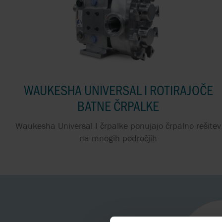
VISOKO VSEBNOSTJO
TRDNIH DELCEV
ČRPALKE ZA KISLINE
WAUKESHA UNIVERSAL I ROTIRAJOČE
BATNE ČRPALKE
Waukesha Universal I črpalke ponujajo črpalno rešitev
na mnogih področjih