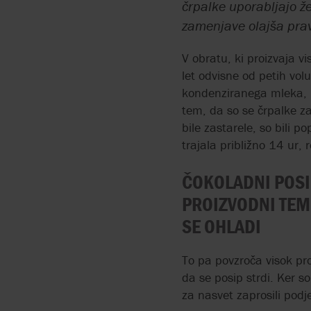
BRAN+LUEBBE BY SPX
ČRPALKE ZA HIGIENSKE
API 675
črpalke uporabljajo ž
FLOW
UPORABA
APLIKACIJE
zamenjave olajša pravi
API 676
GRUNDFOS
DEŽURSTVO
ČRPALKE ATEX
V obratu, ki proizvaja v
let odvisne od petih vol
MICROPUMP
CENTRALNO SKLADIŠČ
PROIZVODNJA PRECIZN
kondenziranega mleka, iz
CEVI ZA PERISTALTIČNE
tem, da so se črpalke z
ČRPALKE
bile zastarele, so bili p
trajala približno 14 ur, 
AODD ČRPALKE ČRPAJO
MEDIJE S TRDNIMI DELC
ČOKOLADNI POSIP
IZ ZBIRALNIKOV
PROIZVODNI TEMP
ČRPANJE PRETOČNIH
SE OHLADI
PRAŠKOV
To pa povzroča visok pro
PNEVMATSKE
da se posip strdi. Ker s
MEMBRANSKE ČRPALK
za nasvet zaprosili podj
V OBDELAVI POVRŠIN