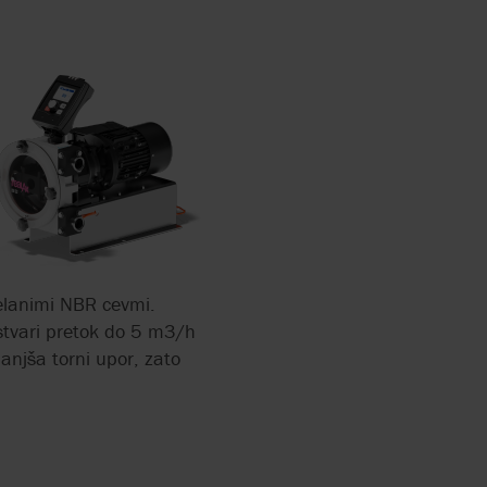
E IN
DARSTVO
RRY-
X FLOW
 ČRPALKE
 IN
IZVODNJI
delanimi NBR cevmi.
LKE ZA
stvari pretok do 5 m3/h
UMNA
anjša torni upor, zato
OPLINA
LKE
A