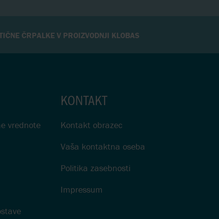
TIČNE ČRPALKE V PROIZVODNJI KLOBAS
KONTAKT
jne vrednote
Kontakt obrazec
Vaša kontaktna oseba
Politika zasebnosti
Impressum
ostave