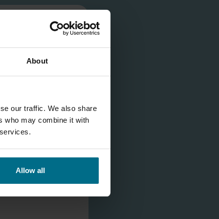
V
About
se our traffic. We also share
ers who may combine it with
 services.
Allow all