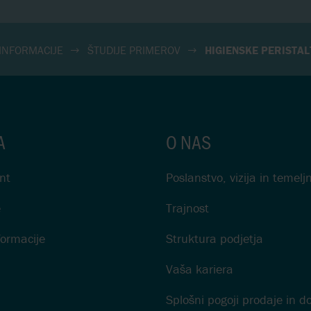
INFORMACIJE
ŠTUDIJE PRIMEROV
HIGIENSKE PERISTAL
A
O NAS
nt
Poslanstvo, vizija in temel
e
Trajnost
formacije
Struktura podjetja
Vaša kariera
Splošni pogoji prodaje in d