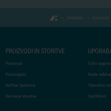
UPORABA
TEHNIČNE 
PROIZVODI IN STORITVE
UPORAB
Proizvodi
Tržni segme
Proizvajalci
Naše rešitv
AxFlow Systems
Tehnične in
Servisne storitve
Certifikati