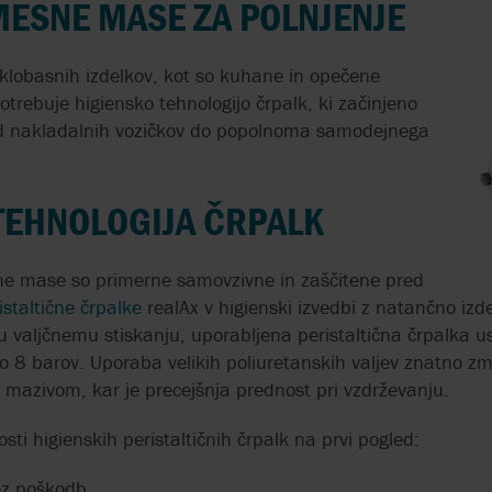
ESNE MASE ZA POLNJENJE
PULSAFEEDER
CE
VIKING PUMP
ISO 14001
SNOVMI
ODPADNE VODE
AXFLOW SERVIC
SKID SISTEMI
KROŽNO GOSPO
REALAX
EHEDG
WAUKESHA CHE
ISO 9001
 klobasnih izdelkov, kot so kuhane in opečene
CIP ČIŠČENJE IN
SAMOSESALNE
BURRELL BY SP
trebuje higiensko tehnologijo črpalk, ki začinjeno
TRANSPORT ŽIVIL Z ISTO
PERISTALTIČNE
ČRPALKO
 nakladalnih vozičkov do popolnoma samodejnega
E
IH
TOPLOTNI
DOZIRANJE
IZMENJEVALNIKI
FLOKULANTOV
OBODNE BATNE
TEHNOLOGIJA ČRPALK
ČRPALKE V PRO
ŽIVALSKE KRME
DOZIRNE ČRPALKE ZA
I
ne mase so primerne samovzivne in zaščitene pred
KEMIKALIJE
istaltične črpalke
realAx v higienski izvedbi z natančno iz
ZOBNIŠKE ČRPA
u valjčnemu stiskanju, uporabljena peristaltična črpalka u
OBDELAVO BIT
MEMBRANSKA ČRPALKA
o 8 barov. Uporaba velikih poliuretanskih valjev znatno zm
S STISNJENIM ZRAKOM
 z mazivom, kar je precejšnja prednost pri vzdrževanju.
ZA ŽIVILSKE IZDELKE
DROBILNIKI V
PROIZVODNJI BI
i higienskih peristaltičnih črpalk na prvi pogled:
VISOKOTLAČNE
E
PERISTALTIČNE ČRPALKE
ZOBNIŠKE ČRPA
ez poškodb
BREZ IZTEKANJ