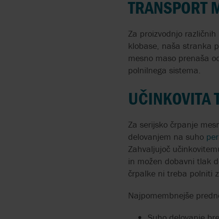
TRANSPORT M
BRAN+LUEBBE BY SPX
ČRPALKE ZA HIGIENSKE
API 675
FLOW
UPORABA
APLIKACIJE
API 676
Za proizvodnjo različnih
GRUNDFOS
DEŽURSTVO
ČRPALKE ATEX
klobase, naša stranka po
mesno maso prenaša od
MICROPUMP
CENTRALNO SKLADIŠČ
PROIZVODNJA PRECIZN
polnilnega sistema.
CEVI ZA PERISTALTIČNE
ČRPALKE
UČINKOVITA 
AODD ČRPALKE ČRPAJO
MEDIJE S TRDNIMI DELC
Za serijsko črpanje mes
IZ ZBIRALNIKOV
delovanjem na suho
per
Zahvaljujoč učinkovitem
ČRPANJE PRETOČNIH
in možen dobavni tlak d
PRAŠKOV
črpalke ni treba polniti
PNEVMATSKE
Najpomembnejše prednost
MEMBRANSKE ČRPALK
V OBDELAVI POVRŠIN
Suho delovanje br