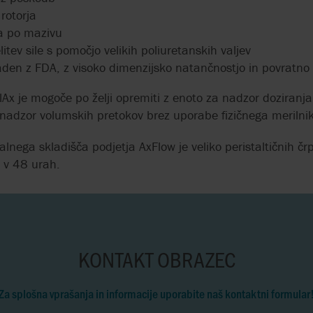
 rotorja
VDELAVA HMELJEVEGA
KE
a po mazivu
EKSTRAKTA V PIVSKO
HIGIENSKE IZP
tev sile s pomočjo velikih poliuretanskih valjev
PIVINO
ČRPALKE
aden z FDA, z visoko dimenzijsko natančnostjo in povratno 
VOLUMETRIČNE
DVOJGREDNI DR
alAx je mogoče po želji opremiti z enoto za nadzor doziranja
ČRPALKE Z VRTLJIVIMI
ZA ČIŠČENJE O
adzor volumskih pretokov brez uporabe fizičnega merilni
BATI V VINSKI INDUSTRIJI
VODA
lnega skladišča podjetja AxFlow je veliko peristaltičnih črp
DOZIRANJE
POLIMERNA ČRP
 v 48 urah.
DIATOMEJSKE ZEMLJE V
OBDELAVO ODP
PIVOVARNI
VODA
NATANČNE ČRPALKE ZA
EKSCENTRIČNA
DOZIRANJE KEMIKALIJ
ČRPALKA ČRPA 
PRI OBDELAVI VODE
PRI ČIŠČENJU 
KONTAKT OBRAZEC
VODE
PERISTALTIČNE ČRPALKE
Za splošna vprašanja in informacije uporabite naš kontaktni formular
Z VALJČKI
NATANČNO DOZI
KLJUČ VRHUNS