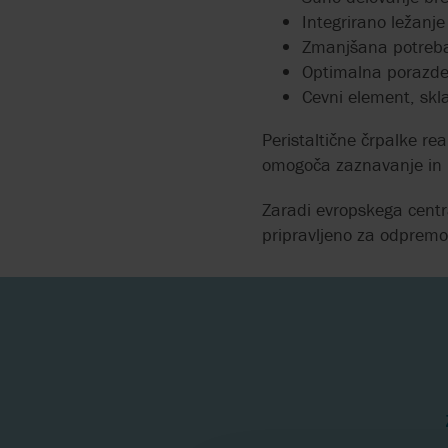
Integrirano ležanje
PERISTALTIČNE ČRPAL
Zmanjšana potreb
ZA POVRŠINSKE
Optimalna porazdeli
PREMAZE
Cevni element, skl
DOZIRNE ČRPALKE ZA
Peristaltične črpalke re
DEZINFEKCIJSKA
omogoča zaznavanje in n
SREDSTVA
Zaradi evropskega centra
DROBLJENJE TRDNIH
pripravljeno za odpremo
SNOVI V ČISTILNIH
NAPRAVAH
VISOKA STOPNJA
ČRPANJA Z NIZKO
PORABO STISNJENEGA
ZRAKA
PRENAŠAJO MEDIJE Z