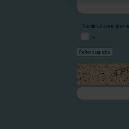
Dovolim, da se moji oseb
Ja
Refresh captcha