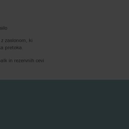
ODRIVNE
silo
OBILNIKI
 z zaslonom, ki
DPADNIH
ka pretoka.
alk in rezervnih cevi
ALKA ZA
ADNIH
 POLŽNA
BLATO
ODPADNE
!
RANJE:
KE