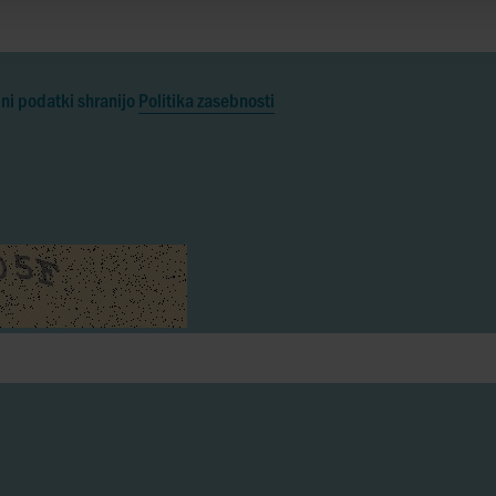
ni podatki shranijo
Politika zasebnosti