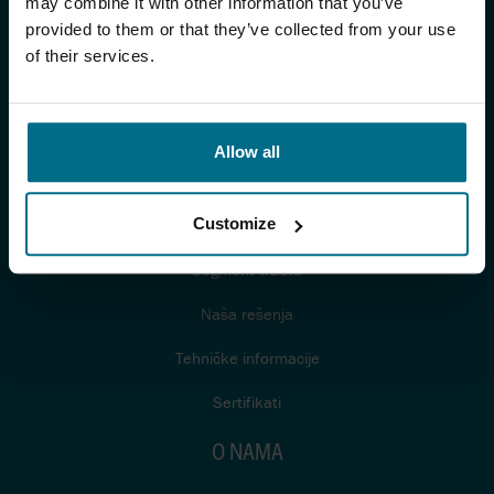
may combine it with other information that you’ve
provided to them or that they’ve collected from your use
Proizvodi
of their services.
Proizvođači
AxFlow sistemi
Allow all
Usluge
APLIKACIJE
Customize
Segment tržišta
Naša rešenja
Tehničke informacije
Sertifikati
O NAMA