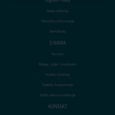
Segment tržišta
Naša rešenja
Tehničke informacije
Sertifikati
O NAMA
Novosti
Misija, vizija i vrednosti
fluidity.nonstop
Sastav korporacije
Opšti uslovi korištenja
KONTAKT