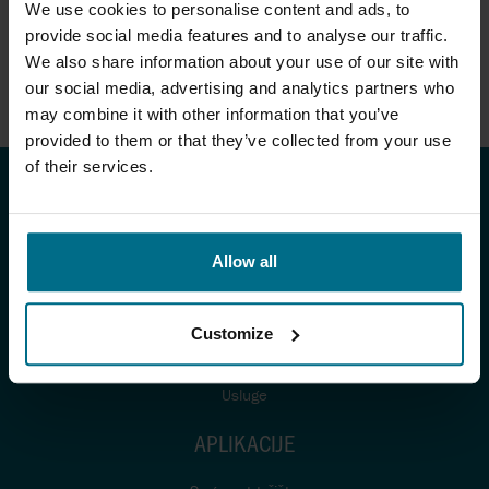
We use cookies to personalise content and ads, to
provide social media features and to analyse our traffic.
We also share information about your use of our site with
our social media, advertising and analytics partners who
may combine it with other information that you’ve
provided to them or that they’ve collected from your use
of their services.
PROIZVODI I USLUGE
Allow all
Proizvodi
Proizvođači
Customize
AxFlow sistemi
Usluge
APLIKACIJE