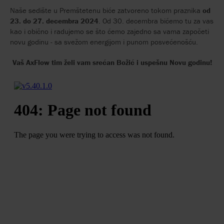
Naše sedište u Premštetenu biće zatvoreno tokom praznika
od
23. do 27. decembra 2024
. Od 30. decembra bićemo tu za vas
kao i obično i radujemo se što ćemo zajedno sa vama započeti
novu godinu - sa svežom energijom i punom posvećenošću.
Vaš AxFlow tim želi vam srećan Božić i uspešnu Novu godinu!