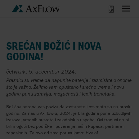
SREĆAN BOŽIĆ I NOVA
GODINA!
četvrtak, 5. decembar 2024.
Praznici su vreme da napunite baterije i razmislite o onome
što je važno. Želimo vam opušteno i srećno vreme i novu
godinu punu zdravlja, mogućnosti i lepih trenutaka.
Božićna sezona vas poziva da zastanete i osvrnete se na prošlu
godinu. Za nas u AxFlow-u, 2024. je bila godina puna uzbudljivih
izazova, vrednih susreta i zajedničkih uspeha. Ovi trenuci ne bi
bili mogući bez podrške i poverenja naših kupaca, partnera i
zaposlenih. Za ovo od srca poručujemo: Hvala!