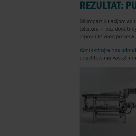
REZULTAT: P
PUMPANJE FLUIDA SA
VISOKIM SADRŽAJEM
Mikropartikulacijom se
ČVRSTIH MATERIJA
tekstura – bez dodatnog 
reproduktivnog procesa k
PUMPE ZA KISELINE
Kontaktirajte nas odma
projektovanju vašeg ind