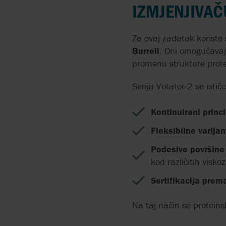
PNEUMATSKE
IZMJENJIVA
MEMBRANSKE PUMPE 
POVRŠINSKOJ OBRADI
Za ovaj zadatak koriste
Burrell
PERISTALTIČKE PUMPE
. Oni omogućavaj
POVRŠINSKOM
promenu strukture prote
PREMAZIVANJU
Serija Votator-2 se isti
PUMPE ZA DOZIRANJE
SREDSTAVA ZA
Kontinuirani princ
DEZINFEKCIJU
Fleksibilne varija
DROBLJENJE ČVRSTOG
Podesive površine
OTPADA
kod različitih visko
Sertifikacija pre
VISOKA STOPA PRENOS
UZ MALU POTROŠNJU
KOMPRIMOVANOG
Na taj način se proteins
VAZDUHA