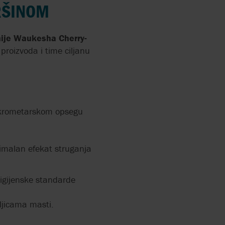
PUMPE
RŠINOM
BILICE
ije
Waukesha Cherry-
ADNIH
roizvoda i time ciljanu
UMPA ZA
mikrometarskom opsegu
TRIČNA
ORTUJE
ĆAVANJU
timalan efekat struganja
.
igijenske standarde
RANJE:
IH
U
ljicama masti.