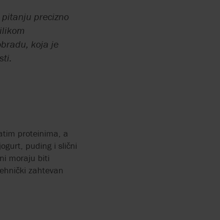
 pitanju precizno
ilikom
DSTAVA
bradu, koja je
RRY-
ti.
X FLOW
 PUMPE
E ZA
MENA
atim proteinima, a
urt, puding i slični
IOGASA
ni moraju biti
 tehnički zahtevan
E BEZ