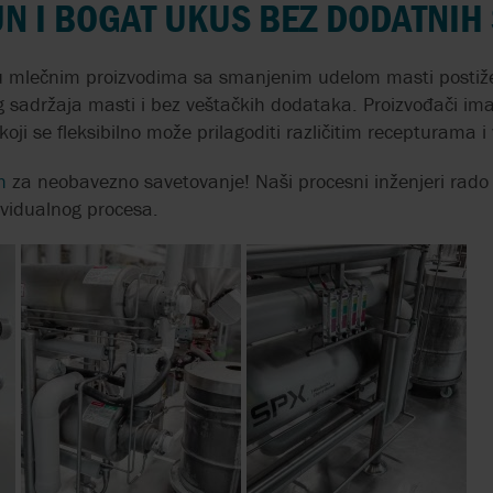
UN I BOGAT UKUS BEZ DODATNIH
PERISTALTIČKE PUMPE
SA VALJCIMA
 u mlečnim proizvodima sa smanjenim udelom masti postiž
sadržaja masti i bez veštačkih dodataka. Proizvođači imaj
oji se fleksibilno može prilagoditi različitim recepturama i
h
za neobavezno savetovanje! Naši procesni inženjeri rado
ividualnog procesa.