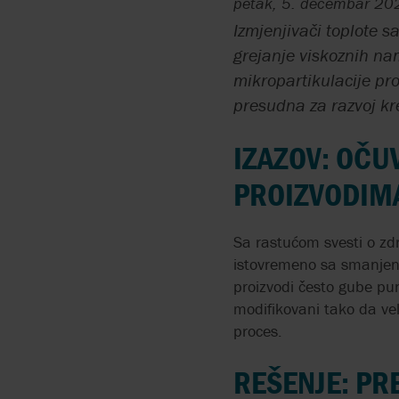
petak, 5. decembar 20
BRAN+LUEBBE BY SPX
PUMPE ZA HIGIJENSKE
API 675
Izmjenjivači toplote 
FLOW
HITNI SLUČAJEVI
PRIMENE
grejanje viskoznih na
API 676
mikropartikulacije pr
MICROPUMP
ATEX PUMPE
presudna za razvoj k
ATEX
MONO BY NOV
PROIZVODNJA PRECIZN
IZAZOV: OČ
CREVA ZA PERISTALTIČ
PUMPE
PROIZVODIM
AODD PUMPE
ISPUMPAVAJU MEDIJE
Sa rastućom svesti o zd
KOJI SADRŽE ČVRSTE
istovremeno sa smanjeni
ČESTICE IZ ZBIRNIH
proizvodi često gube pun
BAZENA
modifikovani tako da vel
proces.
TRANSPORT TEČNIH
PRAHOVA
REŠENJE: PR