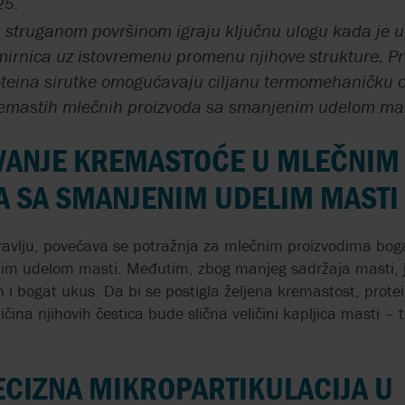
25.
SADRŽE ČVRSTE
INDUSTRIJU
PULSAFEEDER
EC 1935/2004
UGOVORI
ISO 14001
sa struganom površinom igraju ključnu ulogu kada je u
BIOLOŠKE MATERIJE
GARANCIJA KVALITETA
VIKING
mirnica uz istovremenu promenu njihove strukture. Pr
DOZIRANJE SRE
REALAX
EHEDG
ISO 9001
oteina sirutke omogućavaju ciljanu termomehaničku o
CIP ČIŠĆENJE I
ZA TALOŽENJE
WAUKESHA CHE
remastih mlečnih proizvoda sa smanjenim udelom mas
PUMPANJE
BURRELL BY SP
PREHRAMBENIH
SAMOUSISNE
IH
PROIZVODA ISTOM
UVANJE KREMASTOĆE U MLEČNIM
PERISTALTIČKE
KE
PUMPOM
A SA SMANJENIM UDELIM MASTI
ZUPČASTE PUMP
DOZIRANJE SREDSTAVA
PRERADU BITU
ZA FLOKULACIJU
ravlju, povećava se potražnja za mlečnim proizvodima bog
USITNJIVAČI U
m udelom masti. Međutim, zbog manjeg sadržaja masti, jog
DOZIRNE PUMPE ZA
PROIZVODNJI B
 i bogat ukus. Da bi se postigla željena kremastost, protei
HEMIKALIJE
ičina njihovih čestica bude slična veličini kapljica masti –
ZUPČASTE PUMP
MEMBRANSKE PUMPE
CURENJA
SA KOMPRIMOVANIM
ECIZNA MIKROPARTIKULACIJA U
VAZDUHOM ZA
HIGIJENSKE
NAMIRNICE