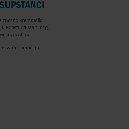
 SUPSTANCI
e znatno kremastija
u koristi od stabilnog,
 viskoznostima.
 će vam pomoći pri