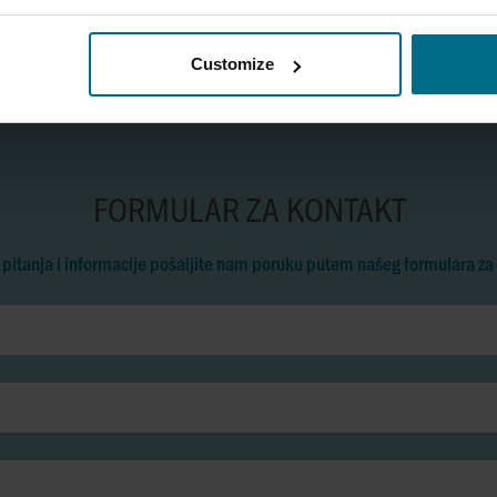
Customize
FORMULAR ZA KONTAKT
 pitanja i informacije pošaljite nam poruku putem našeg formulara za