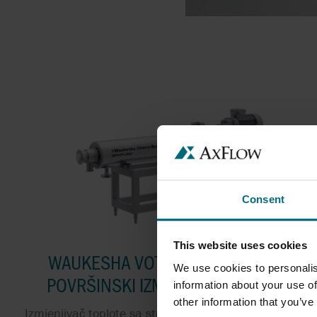
Consent
This website uses cookies
WAUKESHA VOTATOR II STRUGANI
We use cookies to personalis
POVRŠINSKI IZMENJIVAČ TOPLOTE
information about your use of
other information that you’ve
Izmjenjivač toplote sa struganom površinom srednjeg