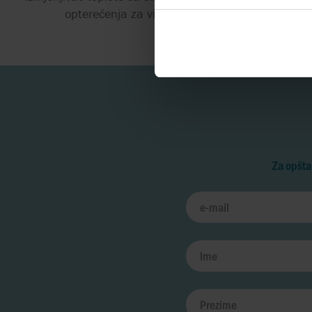
opterećenja za visoko viskozne medije
Za opšta