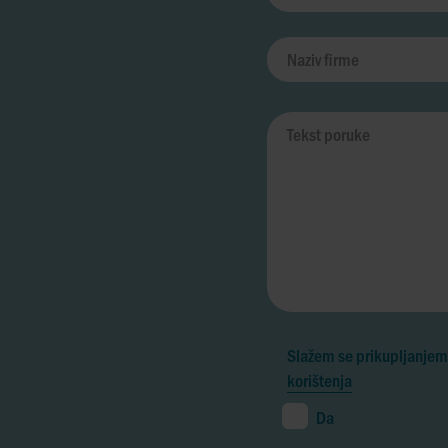
Slažem se prikupljanjem,
korištenja
Da