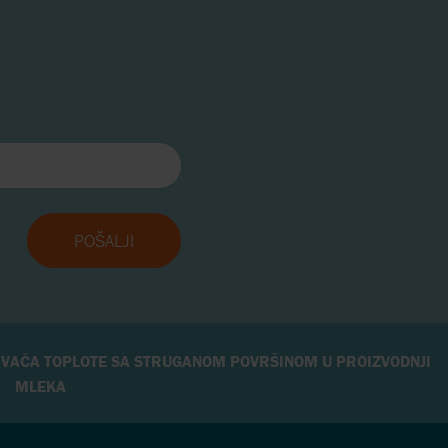
IVAČA TOPLOTE SA STRUGANOM POVRŠINOM U PROIZVODNJI
MLEKA