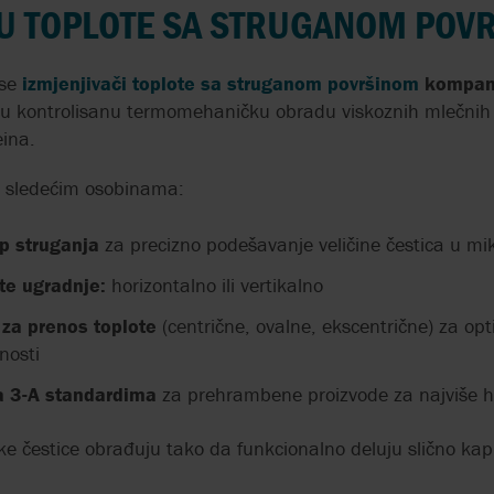
ZAPREMINSKE 
ČU TOPLOTE SA STRUGANOM POV
U
VISOKOTLAČNE
DVOSTRUKI DRO
PERISTALTIČKE PUMPE
 se
izmjenjivači toplote sa struganom površinom
kompan
ZA OBRADU OTP
 U
u kontrolisanu termomehaničku obradu viskoznih mlečnih p
VODA
UMIJEŠAVANJE
ina.
EKSTRAKTA HMELJA U
POLIMERSKA P
PIVSKU SLADOVINU
če sledećim osobinama:
PREČIŠĆAVANJE
OTPADNIH VODA
ROTACIONE KLINASTE
ip struganja
za precizno podešavanje veličine čestica u 
PUMPE U VINSKOJ
PUŽNO-EKSCEN
INDUSTRIJI
nte ugradnje:
horizontalno ili vertikalno
PUMPA TRANSP
MULJ U PREČIŠ
 za prenos toplote
(centrične, ovalne, ekscentrične) za op
DOZIRANJE KISELGURA U
OTPADNIH VODA
znosti
PIVARI
ma 3-A standardima
za prehrambene proizvode za najviše h
A
PRECIZNO DOZI
PRECIZNE HEMIJSKE
KLJUČ VRHUNSK
DOZIRNE PUMPE U
PERFORMANSI 
ke čestice obrađuju tako da funkcionalno deluju slično kap
PREČIŠTU VODE
PROIZVODNJI