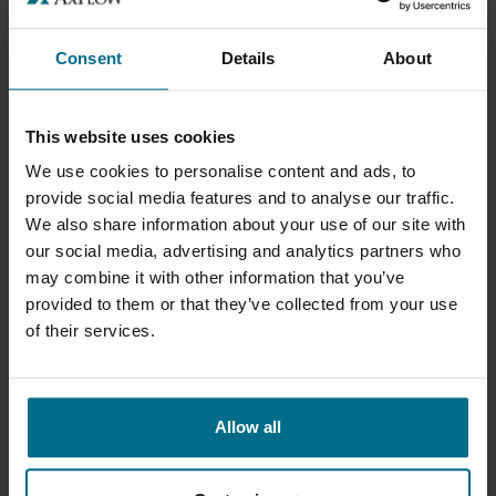
Consent
Details
About
SANDPIPER F-SERIES PREMIUM
High-End membranpumper til krævende opgaver
This website uses cookies
i...
We use cookies to personalise content and ads, to
Flow op til 678 l/min
provide social media features and to analyse our traffic.
Tryk op til 8,6 bar
We also share information about your use of our site with
our social media, advertising and analytics partners who
may combine it with other information that you’ve
provided to them or that they’ve collected from your use
of their services.
Allow all