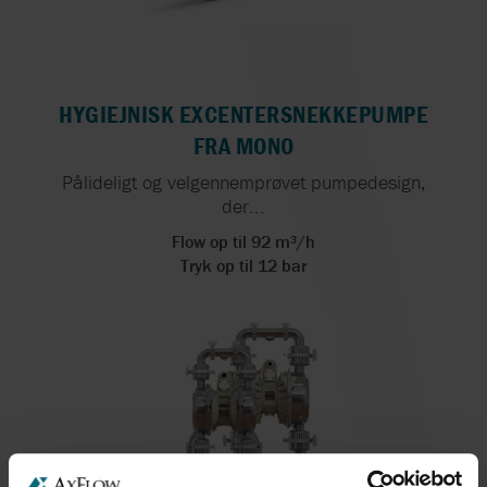
HYGIEJNISK EXCENTERSNEKKEPUMPE
FRA MONO
Pålideligt og velgennemprøvet pumpedesign,
der...
Flow op til 92 m³/h
Tryk op til 12 bar