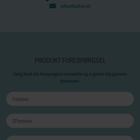
axflow@axflow.dk
PRODUKT FORESPØRGSEL
Vælg hvad din forespørgsel omhandler og vi guider dig gennem
processen: