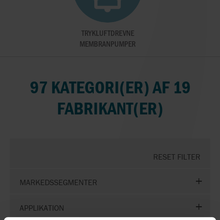
TRYKLUFTDREVNE
MEMBRANPUMPER
97 KATEGORI(ER) AF 19
FABRIKANT(ER)
RESET FILTER
MARKEDSSEGMENTER
APPLIKATION