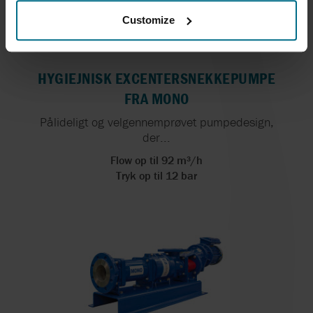
Customize
HYGIEJNISK EXCENTERSNEKKEPUMPE
FRA MONO
Pålideligt og velgennemprøvet pumpedesign,
der...
Flow op til 92 m³/h
Tryk op til 12 bar