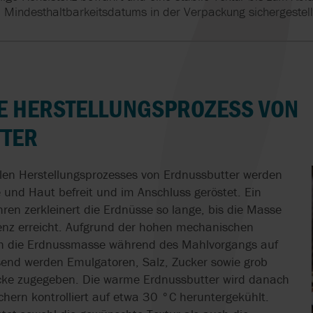
F-
SCHRAUBENSPINDELPUMPEN
HMD KONTRO
FDA
REALAX
ISO 9001
Mindesthaltbarkeitsdatums in der Verpackung sichergestell
LEBENSMITTEL
FÜR KUVERTÜREN
MICROPUMP
ISO 10993
SANDPIPER
USP KLASSE VI
ELEKTRISCHE
SCHRAUBENSPINDELPUMPE
DOPPELMEMBR
FÜR PEELINGCREME
NOV MONO UND NOV
SUNFLO
KENICS
LE HERSTELLUNGSPROZESS VON
SINGLE-USE-AS
WÄRMETAUSCHER-
SYSTEM CLEAN
DICHTHEITSPRÜFUNG
OVATIO
TER
KANN KOSTEN SPAREN
KUNDENSPEZIF
S
VIKING PUMP
SINGLE-USE-AS
PEDROLLO
EFFIZIENTE
llen Herstellungsprozesses von Erdnussbutter werden
WAUKESHA CHE
ULTRAHOCHERHITZUNG
HOMOGENISATO
 und Haut befreit und im Anschluss geröstet. Ein
PROACTIVE ANALYTICS
BURRELL
MIT
IN MOBILER
ren zerkleinert die Erdnüsse so lange, bis die Masse
SCHABEWÄRMETAUSCHERN
AUSFÜHRUNG
enz erreicht. Aufgrund der hohen mechanischen
ch die Erdnussmasse während des Mahlvorgangs auf
send werden Emulgatoren, Salz, Zucker sowie grob
ücke zugegeben. Die warme Erdnussbutter wird danach
ern kontrolliert auf etwa 30 °C heruntergekühlt.