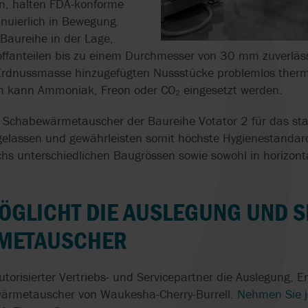
rn, halten FDA-konforme
inuierlich in Bewegung.
-Baureihe in der Lage,
toffanteilen bis zu einem Durchmesser von 30 mm zuverläss
 Erdnussmasse hinzugefügten Nussstücke problemlos ther
 kann Ammoniak, Freon oder CO₂ eingesetzt werden.
 Schabewärmetauscher der Baureihe Votator 2 für das stan
gelassen und gewährleisten somit höchste Hygienestandar
chs unterschiedlichen Baugrössen sowie sowohl in horizonta
ÖGLICHT DIE AUSLEGUNG UND S
METAUSCHER
torisierter Vertriebs- und Servicepartner die Auslegung, E
wärmetauscher von Waukesha-Cherry-Burrell.
Nehmen Sie j