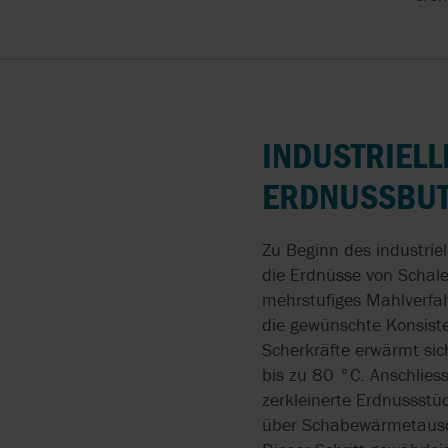
PUMPEN MIT FESTSTOF
APV
ATEX
DURCHGANG
ATELIERS EHRISMANN
CE
SELBSTANSAUGENDE
SCHLAUCHPUMPEN
BOYSER
INDUSTRIEL
BITUMEN PUMPEN MIT
BRAN+LUEBBE
ZAHNRADPUMPEN
ERDNUSSBUT
CAROLINA COMPONENT
LECKAGEFREIE
GROUP
ZAHNRADPUMPEN
Zu Beginn des industrie
die Erdnüsse von Schale
COGNITO
HYGIENISCHE
mehrstufiges Mahlverfah
VERDRÄNGERPUMPEN
die gewünschte Konsist
DISCFLO
Scherkräfte erwärmt si
bis zu 80 °C. Anschlies
zerkleinerte Erdnussst
über Schabewärmetausch