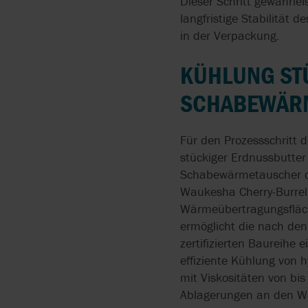
Dieser Schritt gewährlei
langfristige Stabilität 
in der Verpackung.
KÜHLUNG ST
SCHABEWÄRM
Für den Prozessschritt 
stückiger Erdnussbutter 
Schabewärmetauscher d
Waukesha Cherry-Burrell
Wärmeübertragungsfläch
ermöglicht die nach den 
zertifizierten Baureihe
effiziente Kühlung von h
mit Viskositäten von b
Ablagerungen an den W