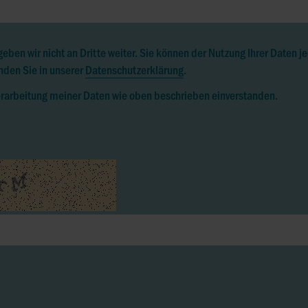
geben wir nicht an Dritte weiter. Sie können der Nutzung Ihrer Daten j
nden Sie in unserer
Datenschutzerklärung
.
Verarbeitung meiner Daten wie oben beschrieben einverstanden.