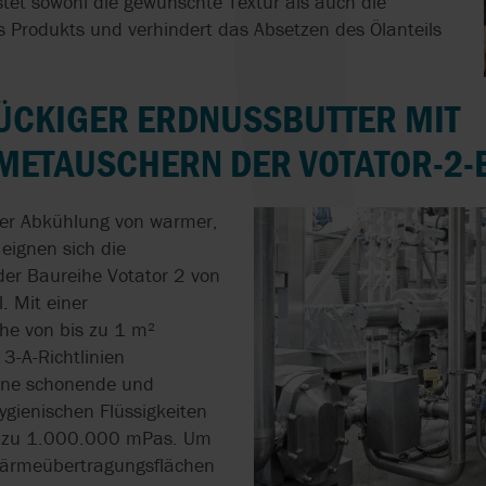
stet sowohl die gewünschte Textur als auch die
des Produkts und verhindert das Absetzen des Ölanteils
ÜCKIGER ERDNUSSBUTTER MIT
ETAUSCHERN DER VOTATOR-2-
der Abkühlung von warmer,
eignen sich die
er Baureihe Votator 2 von
. Mit einer
e von bis zu 1 m²
3-A-Richtlinien
 eine schonende und
ygienischen Flüssigkeiten
is zu 1.000.000 mPas. Um
ärmeübertragungsflächen