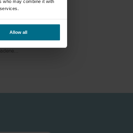
ers who may combine it with
 services.
TOR 2
AUSCHE
Allow all
r für
ladene...